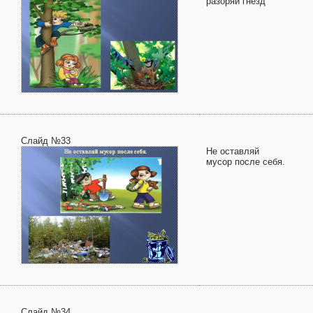
разоряй гнезд
Слайд №33
Не оставляй
мусор после себя.
Слайд №34