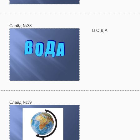
Слайд №38
В О Д А
Слайд №39