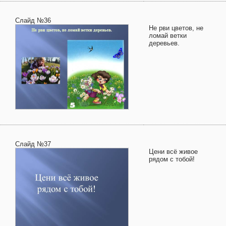
Слайд №36
Не рви цветов, не
ломай ветки
деревьев.
Слайд №37
Цени всё живое
рядом с тобой!