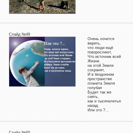
Слайд №49
Очень хочется
верить,
что люди ещё
повзрослеют,
Что источник всей
Жизни
на этой Земле
сохранят,
И в бездонном
пространстве
планета Земля
голубая
Будет так же
сиять,
как и тысячелетья
назад.
Или это ?…
Слайд №50