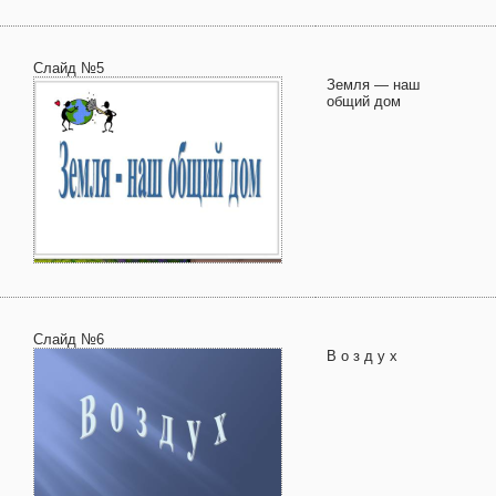
Слайд №5
Земля — наш
общий дом
Слайд №6
В о з д у х