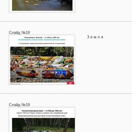
Слайд №18
З е м л я
Слайд №19