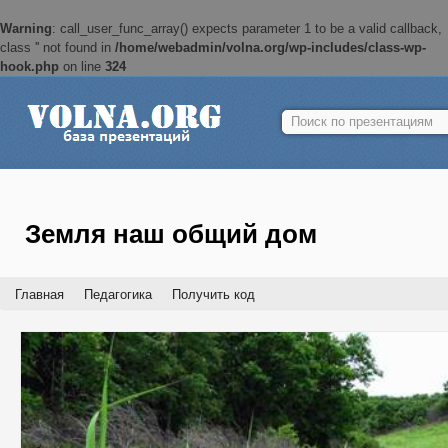
Warning
: call_user_func_array() expects parameter 1 to be a valid callback,
class '' not found in
/home/webadmin/volna.org/wp-includes/class-wp-
hook.php
on line
324
Найти:
Земля наш общий дом
Главная
Педагогика
Получить код