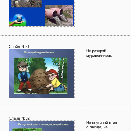
Слайд №31
Не разоряй
муравейников.
Слайд №32
Не спугивай птиц
с гнезда, не