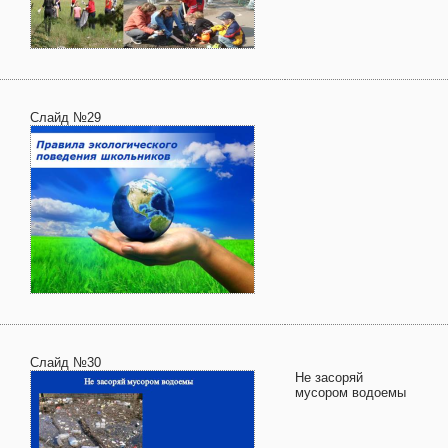
Слайд №29
Слайд №30
Не засоряй
мусором водоемы