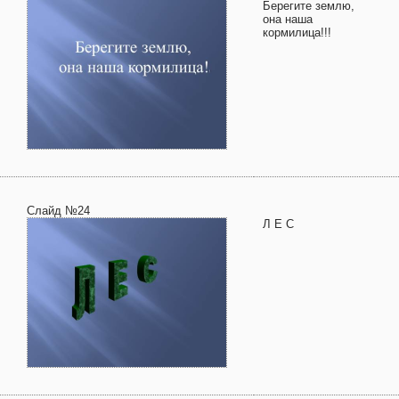
Берегите землю,
она наша
кормилица!!!
Слайд №24
Л Е С