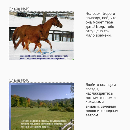
Слайд №45
Человек! Береги
природу, всё, что
она может тебе
дать! Ведь тебе
отпущено так
мало времени.
Слайд №46
Любите солнце и
звёзды,
наслаждайтесь
летним теплом и
снежными
зимами, зеленью
лесов и холодным
ветром.