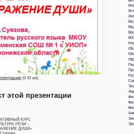
Де
Ин
Ис
Ли
Ма
Ме
Му
МХ
Но
ОБ
Об
Ок
Пе
Пр
Рус
езентацию
(0.43 мб)
Со
Те
Укр
ст этой презентации
Фи
Фи
Фи
Хи
Эк
КТИВНЫЙ КУРС
ЛЬТУРА РЕЧИ –
Эк
РАЖЕНИЕ ДУШИ»
.Суязова,