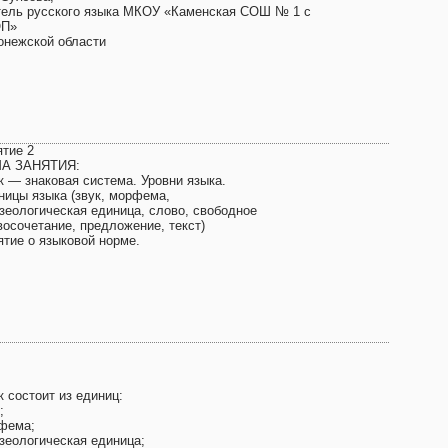
тель русского языка МКОУ «Каменская СОШ № 1 с
П»
онежской области
ятие 2
А ЗАНЯТИЯ:
к — знаковая система. Уровни языка.
ницы языка (звук, морфема,
зеологическая единица, слово, свободное
восочетание, предложение, текст)
ятие о языковой норме.
 состоит из единиц:
;
фема;
зеологическая единица;