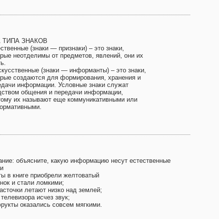
 ТИПА ЗНАКОВ
ственные (знаки — признаки) – это знаки,
орые неотделимы от предметов, явлений, они их
ь.
скусственные (знаки — информанты) – это знаки,
орые создаются для формирования, хранения и
едачи информации. Условные знаки служат
дством общения и передачи информации,
тому их называют еще коммуникативными или
ормативными.
ание: объясните, какую информацию несут естественные
ки
ты в книге приобрели желтоватый
енок и стали ломкими;
асточки летают низко над землей;
телевизора исчез звук;
рукты оказались совсем мягкими.