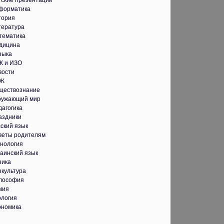
тские презентации
форматика
тория
тература
тематика
дицина
зыка
К и ИЗО
вости
Ж
ществознание
ружающий мир
дагогика
аздники
ский язык
веты родителям
хнология
аинский язык
зика
зкультура
лософия
мия
ология
ономика