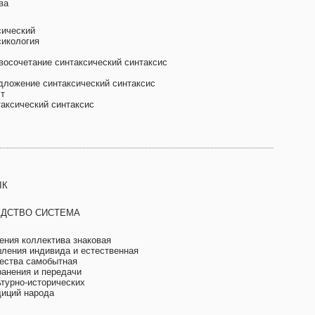
ва
сический
сикология
восочетание синтаксический синтаксис
дложение синтаксический синтаксис
ст
таксический синтаксис
ЫК
ЕДСТВО СИСТЕМА
ения коллектива знаковая
ления индивида и естественная
ества самобытная
ранения и передачи
ьтурно-исторических
диций народа