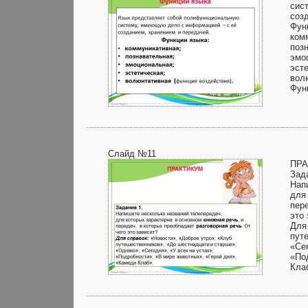
сис
соз
Фун
ком
поз
эмо
эст
вол
Фун
Слайд №11
ПРА
Зад
Нап
для
пере
это 
Для
пут
«Сег
«По
Кла