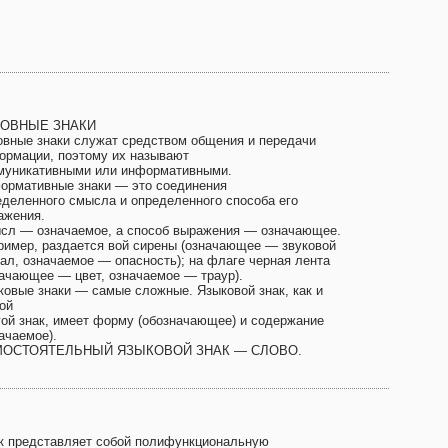
ЛОВНЫЕ ЗНАКИ
овные знаки служат средством общения и передачи
ормации, поэтому их называют
муникативными или информативными.
ормативные знаки — это соединения
еделенного смысла и определенного способа его
ажения.
сл — означаемое, а способ выражения — означающее.
ример, раздается вой сирены (означающее — звуковой
нал, означаемое — опасность); на флаге черная лента
начающее — цвет, означаемое — траур).
ковые знаки — самые сложные. Языковой знак, как и
ой
гой знак, имеет форму (обозначающее) и содержание
ачаемое).
ОСТОЯТЕЛЬНЫЙ ЯЗЫКОВОЙ ЗНАК — СЛОВО.
к представляет собой полифункциональную