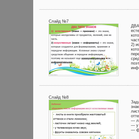
Слайд №7
ДВА
есте
кот
част
2) и
кот
пер
сре
поэ
инф
Слайд №8
Зад
зна
лис
отт
— л
— у 
— ф