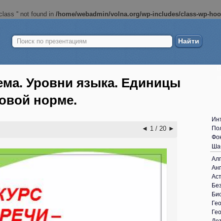
lass '' not found in
/home/webadmin/volna.org/wp-includes/class-wp-ho
Найти:
Б
ш
ема. Уровни языка. Единицы
ковой норме.
Ин
◄
1 / 20
►
По
Фо
Ша
Ал
Анг
Ас
Без
Би
Ге
Ге