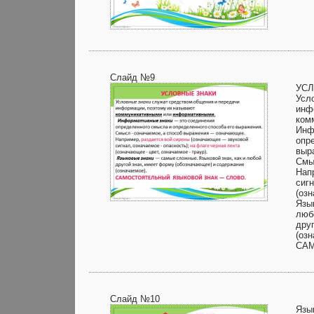
Слайд №9
УС
Усл
инф
ком
Инф
опр
выр
Смы
Нап
сиг
(оз
Язы
люб
дру
(озн
САМ
Слайд №10
Язы