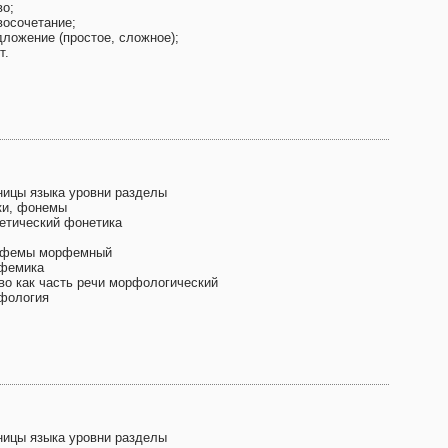
во;
восочетание;
дложение (простое, сложное);
т.
ницы языка уровни разделы
ки, фонемы
етический фонетика
фемы морфемный
фемика
во как часть речи морфологический
фология
ницы языка уровни разделы