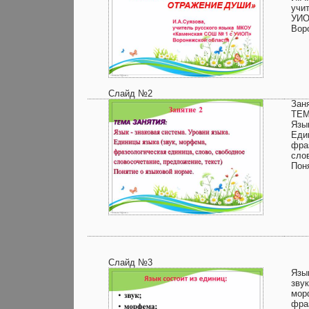
учи
УИО
Вор
Слайд №2
Зан
ТЕМ
Язы
Еди
фра
сло
Пон
Слайд №3
Язык
звук
мор
фра