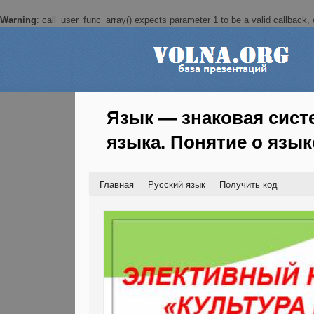
Warning
: call_user_func_array() expects parameter 1 to be a valid callback, c
Язык — знаковая сист
языка. Понятие о язы
Главная
Русский язык
Получить код