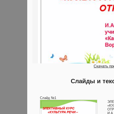
Скачать пр
Слайды и тек
Слайд №1
ЭЛЕ
«КУ
ОТ
И.А