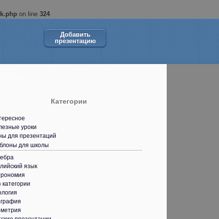
ok.php
on line
324
Добавить
презентацию
ольшой сборник презентаций в помощь
кольнику.
Категории
тересное
лезные уроки
ны для презентаций
блоны для школы
гебра
лийский язык
трономия
 категории
ология
ография
ометрия