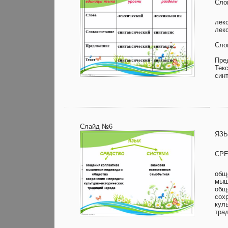
Сло
лек
лек
Сло
Пре
Тек
син
Слайд №6
ЯЗ
СР
общ
мыш
общ
сох
кул
тра