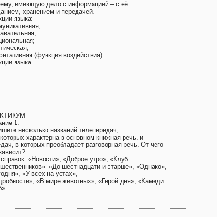
тему, имеющую дело с информацией – с её
данием, хранением и передачей.
кции языка:
муникативная;
навательная;
циональная;
етическая;
юнтативная (функция воздействия).
кции языка
КТИКУМ
ание 1.
ишите несколько названий телепередач,
 которых характерна в основном книжная речь, и
дач, в которых преобладает разговорная речь. От чего
зависит?
 справок: «Новости», «Доброе утро», «Клуб
ешественников», «До шестнадцати и старше», «Однако»,
одня», «У всех на устах»,
дробности», «В мире животных», «Герой дня», «Камеди
б».