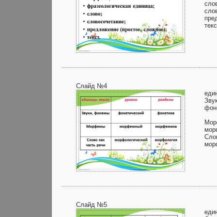
сло
сло
пре
текс
Слайд №4
еди
Зву
фон
Мор
мор
Сло
мор
Слайд №5
еди