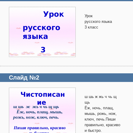
Урок
русского языка
3 класс
Слайд №2
ш шь ж жь ч чь щ
щь
Ёж, ночь, плащ,
мышь, рожь, нож,
ключ, печь.Пиши
правильно, красиво
и быстро.