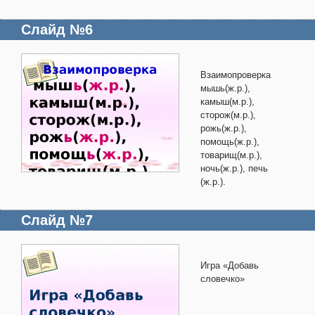
Слайд №6
Взаимопроверка
мышь(ж.р.),
камыш(м.р.),
сторож(м.р.),
рожь(ж.р.),
помощь(ж.р.),
товарищ(м.р.),
ночь(ж.р.), печь
(ж.р.).
Слайд №7
Игра «Добавь
словечко»