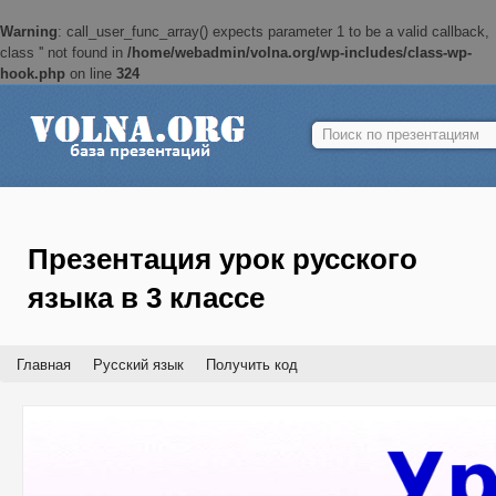
Warning
: call_user_func_array() expects parameter 1 to be a valid callback,
class '' not found in
/home/webadmin/volna.org/wp-includes/class-wp-
hook.php
on line
324
Найти:
Презентация урок русского
языка в 3 классе
Главная
Русский язык
Получить код