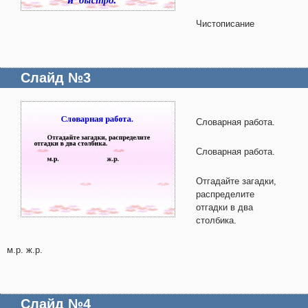
Чистописание
Слайд №3
Словарная работа.
Словарная работа.
Отгадайте загадки,
распределите
отгадки в два
столбика.
м.р. ж.р.
Слайд №4