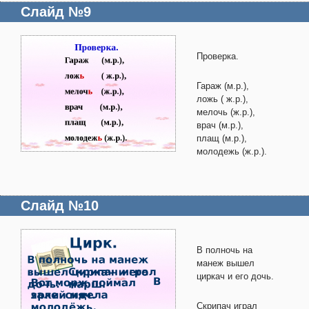
Слайд №9
Проверка.
Гараж (м.р.),
ложь ( ж.р.),
мелочь (ж.р.),
врач (м.р.),
плащ (м.р.),
молодежь (ж.р.).
Слайд №10
В полночь на
манеж вышел
циркач и его дочь.
Скрипач играл