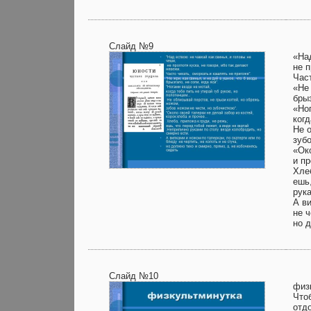
Слайд №9
«Над
не п
Час
«Не 
брыз
«Но
ког
Не о
зубо
«Око
и п
Хлеб
ешь,
рука
А в
не ч
но д
Слайд №10
физ
Что
отд