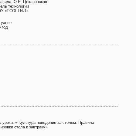
тавила: О.Б. Цехановская
тель технологии
У «ПСОШ №1»
тухово
 год
а урока: « Культура поведения за столом. Правила
ировки стола к завтраку»