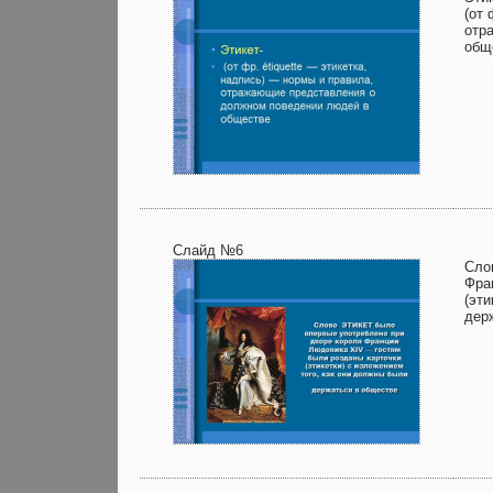
(от 
отр
общ
Слайд №6
Сло
Фра
(эти
дер