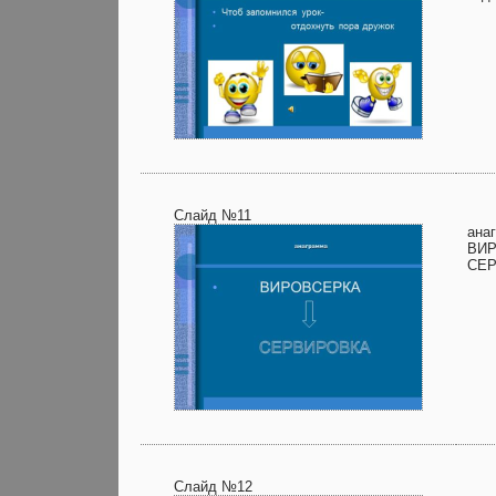
Слайд №11
ана
ВИ
СЕ
Слайд №12