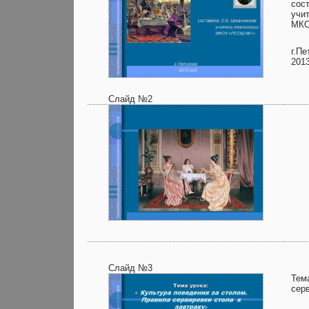
сос
учи
МКО
г.Пе
2013
Слайд №2
Слайд №3
Тем
серв