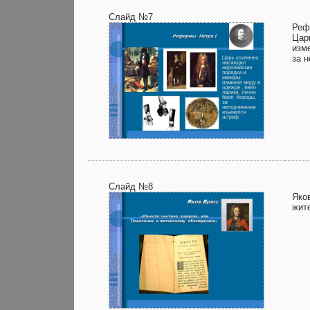
Слайд №7
Реф
Цар
изм
за 
Слайд №8
Яко
жит