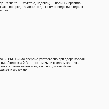
фр. ?tiquette — этикетка, надпись) — нормы и правила,
ажающие представления о должном поведении людей в
естве
во ЭТИКЕТ было впервые употреблено при дворе короля
нции Людовика XIV — гостям были розданы карточки
кетки) с изложением того, как они должны были
жаться в обществе