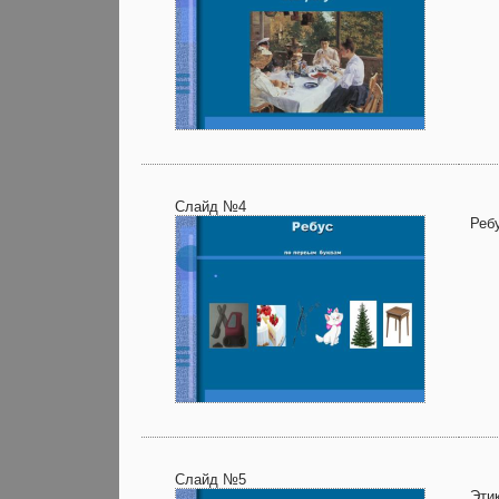
Слайд №4
Реб
Слайд №5
Этик