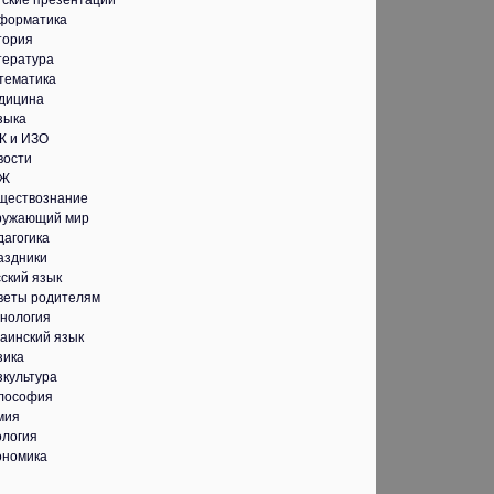
тские презентации
форматика
тория
тература
тематика
дицина
зыка
К и ИЗО
вости
Ж
ществознание
ружающий мир
дагогика
аздники
ский язык
веты родителям
хнология
аинский язык
зика
зкультура
лософия
мия
ология
ономика