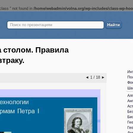
lass '' not found in
/home/webadmin/volna.org/wp-includes/class-wp-ho
Найти:
Б
ш
а столом. Правила
втраку.
Ин
◄
1 / 18
►
По
Фо
Ша
Ал
Анг
Ас
Без
Би
Ге
Ге