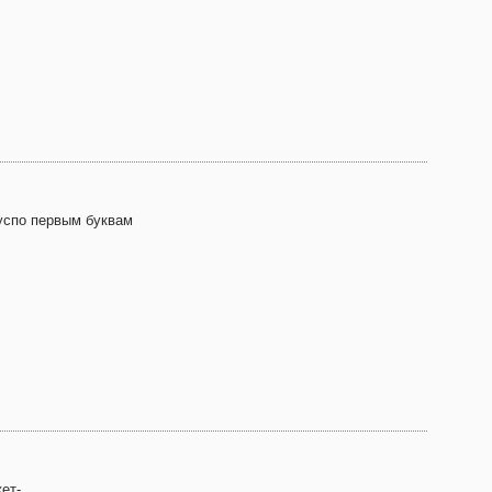
успо первым буквам
ет-