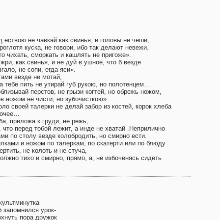
 ествою не чавкай как свинья, и головы не чеши,
роглотя куска, не говори, ибо так делают невежи.
то чихать, сморкать и кашлять не пригоже».
жри, как свинья, и не дуй в ушное, что б везде
гало, не сопи, егда яси».
гами везде не мотай,
да тебе пить не утирай губ рукою, но полотенцем…
близывай перстов, не грызи когтей, но обрежь ножом,
в ножом не чисти, но зубочисткою».
ло своей талерки не делай забор из костей, корок хлеба
рочее…
а, приложа к груди, не режь;
 что перед тобой лежит, а инде не хватай .Неприлично
ми по столу везде колобродить, но смирно ести.
илками и ножом по талеркам, по скатерти или по блюду
ертить, не колоть и не стуча,
олжно тихо и смирно, прямо, а, не избоченясь сидеть
культминутка
б запомнился урок-
охнуть пора дружок