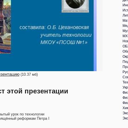
Де
Ин
Ис
Ли
Ма
Ме
Му
МХ
Но
ОБ
Об
Ок
Пе
Пр
Рус
езентацию
(10.37 мб)
Со
Те
Укр
ст этой презентации
Фи
Фи
Фи
Хи
Эк
рытый урок по технологии
вящённый реформам Петра I
Эк