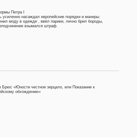
ормы Петра I
ь усиленно насаждал европейские порядки и манеры:
енил моду в одежде , ввёл парики, лично брил бороды,
неподчинение взымался штраф.
в Брюс «Юности честное зерцало, или Показание к
ейскому обхождению»