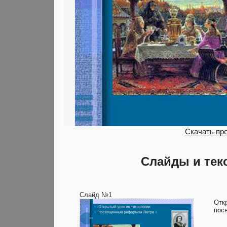
Скачать пр
Слайды и тек
Слайд №1
Отк
пос