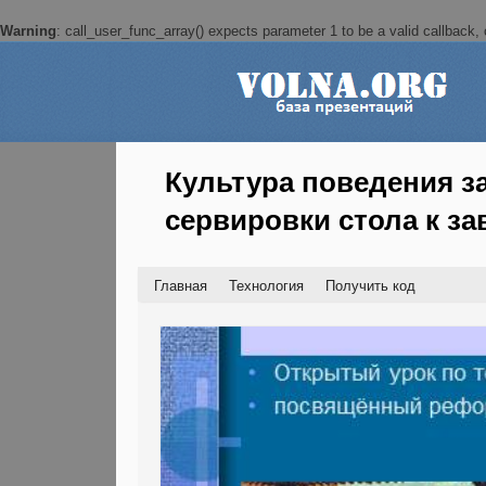
Warning
: call_user_func_array() expects parameter 1 to be a valid callback, c
Культура поведения з
сервировки стола к за
Главная
Технология
Получить код