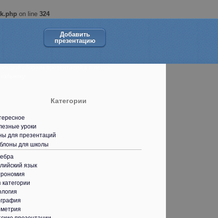
ok.php
on line
324
Добавить
презентацию
ольшой сборник презентаций в помощь
кольнику.
Категории
тересное
лезные уроки
ны для презентаций
блоны для школы
гебра
лийский язык
трономия
 категории
ология
ография
ометрия