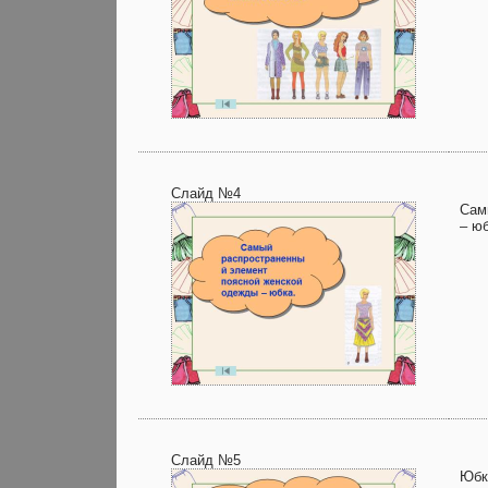
Слайд №4
Сам
– юб
Слайд №5
Юбк