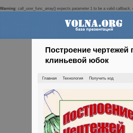
Warning
: call_user_func_array() expects parameter 1 to be a valid callback, c
Построение чертежей 
клиньевой юбок
Главная
Технология
Получить код