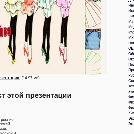
Де
Ин
Ис
Ли
Ма
Ме
Му
МХ
Но
ОБ
Об
Ок
Пе
Пр
Рус
езентацию
(14.97 мб)
Со
Те
Укр
ст этой презентации
Фи
Фи
Фи
Хи
Эк
троение
тежей
Эк
мой,
ической и