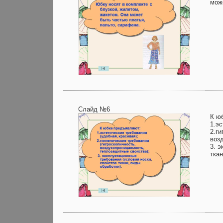
мож
Слайд №6
К ю
1.эс
2.ги
воз
3. 
ткан