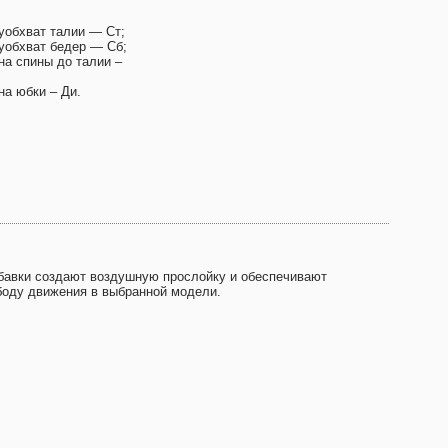
уобхват талии — Ст;
уобхват бедер — Сб;
на спины до талии –
на юбки – Ди.
бавки создают воздушную прослойку и обеспечивают
боду движения в выбранной модели.