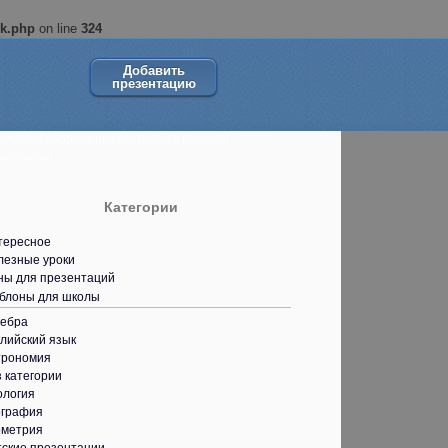
ok.php
on line
324
Добавить
презентацию
ольшой сборник презентаций в помощь
кольнику.
Категории
тересное
лезные уроки
ны для презентаций
блоны для школы
гебра
лийский язык
трономия
 категории
ология
ография
ометрия