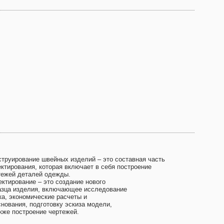
струирование швейных изделий – это составная часть
ектирования, которая включает в себя построение
тежей деталей одежды.
ектирование – это создание нового
азца изделия, включающее исследование
ка, экономические расчеты и
снования, подготовку эскиза модели,
акже построение чертежей.