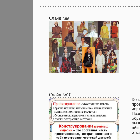
Слайд №9
Слайд №10
Кон
про
чер
Про
обр
рын
обо
а т