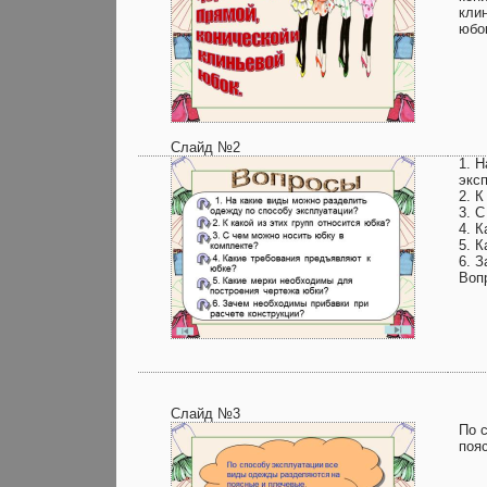
кли
юбо
Слайд №2
1. 
экс
2. К
3. 
4. 
5. 
6. 
Воп
Слайд №3
По 
поя