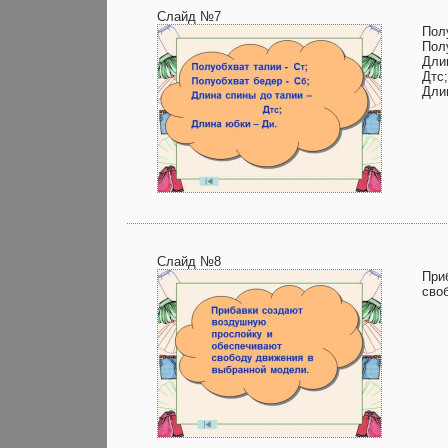
Слайд №7
Пол
Пол
Дли
Дтс;
Дли
Слайд №8
При
сво