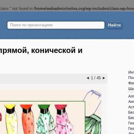
lass '' not found in
/home/webadmin/volna.org/wp-includes/class-wp-ho
Найти:
Б
ш
прямой, конической и
Ин
◄
1 / 45
►
По
Фо
Ша
Ал
Анг
Ас
Без
Би
Ге
Ге