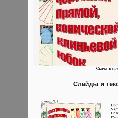
Скачать пр
Слайды и тек
Слайд №1
Пос
Чер
Пря
кон