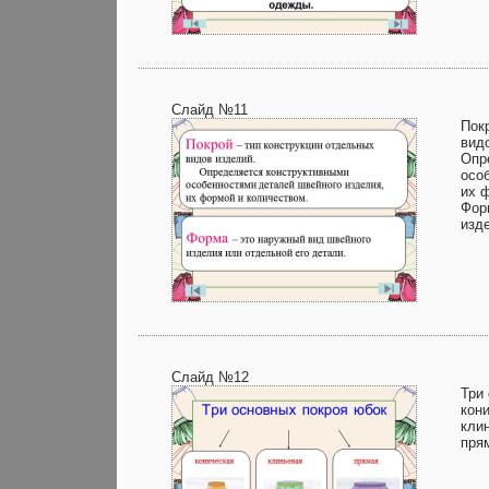
Слайд №11
Пок
вид
Опр
осо
их 
Фор
изд
Слайд №12
Три
кон
кли
пря