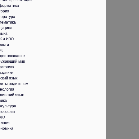
тские презентации
форматика
тория
тература
тематика
дицина
зыка
К и ИЗО
вости
Ж
ществознание
ружающий мир
дагогика
аздники
ский язык
веты родителям
хнология
аинский язык
зика
зкультура
лософия
мия
ология
ономика