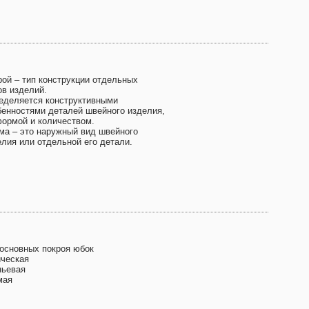
рой – тип конструкции отдельных
ов изделий.
еделяется конструктивными
бенностями деталей швейного изделия,
формой и количеством.
ма – это наружный вид швейного
елия или отдельной его детали.
 основных покроя юбок
ическая
ньевая
мая