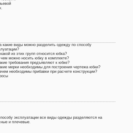
ньевой
к.
На какие виды можно разделить одежду по способу
плуатации?
 какой из этих групп относится юбка?
С чем можно носить юбку в комплекте?
Какие требования предъявляют к юбке?
Какие мерки необходимы для построения чертежа юбки?
Зачем необходимы прибавки при расчете конструкции?
росы
способу эксплуатации все виды одежды разделяются на
сные и плечевые.