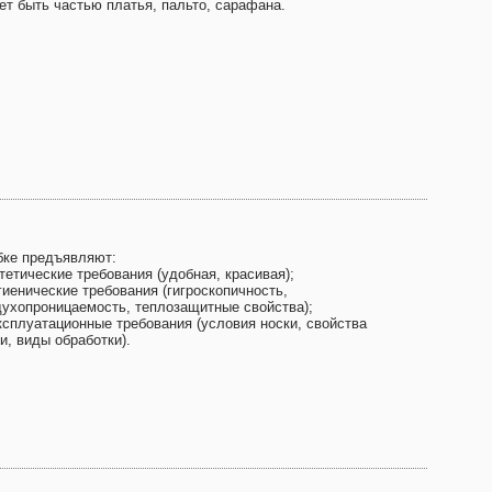
ет быть частью платья, пальто, сарафана.
бке предъявляют:
тетические требования (удобная, красивая);
гиенические требования (гигроскопичность,
духопроницаемость, теплозащитные свойства);
эксплуатационные требования (условия носки, свойства
и, виды обработки).