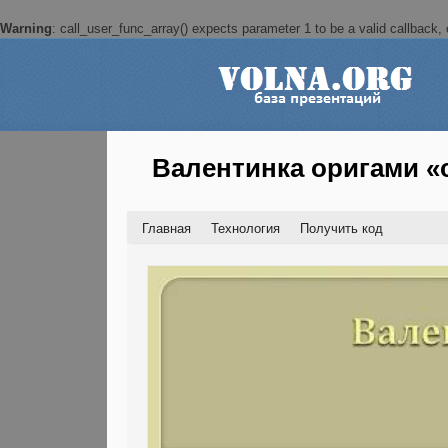
Warning
: call_user_func_array() expects parameter 1 to be a valid callback, c
Валентинка оригами «
Главная
Технология
Получить код