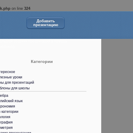
ok.php
on line
324
Добавить
презентацию
ольшой сборник презентаций в помощь
кольнику.
Категории
тересное
лезные уроки
ны для презентаций
блоны для школы
гебра
лийский язык
трономия
 категории
ология
ография
ометрия