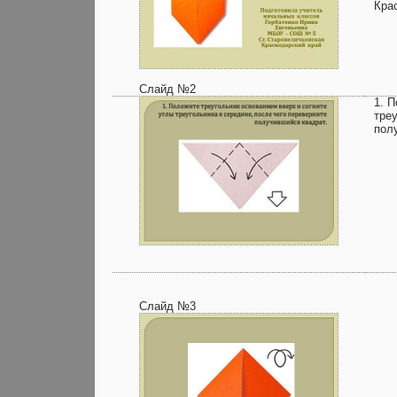
Кра
Слайд №2
1. 
тре
пол
Слайд №3