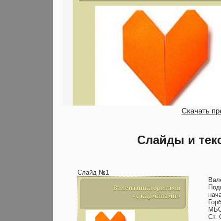
Скачать пр
Слайды и тек
Слайд №1
Вал
Под
нач
Гор
МБО
Ст.