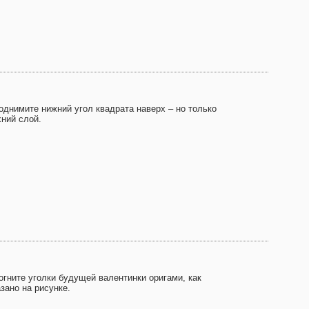
Поднимите нижний угол квадрата наверх – но только
хний слой.
огните уголки будущей валентинки оригами, как
зано на рисунке.