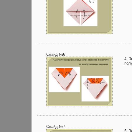
Слайд №6
4. З
пол
Слайд №7
5. З