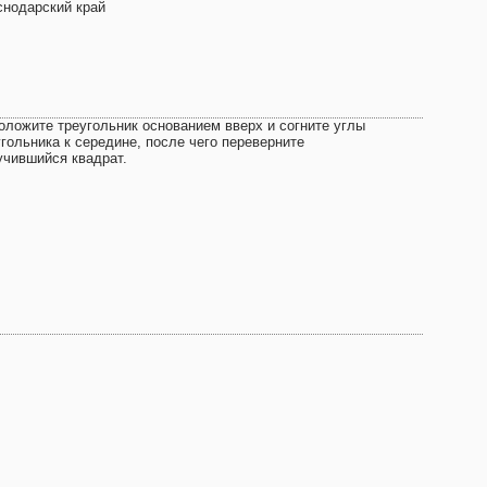
снодарский край
Положите треугольник основанием вверх и согните углы
угольника к середине, после чего переверните
учившийся квадрат.