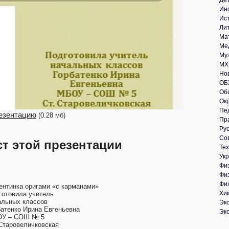
Де
Ин
Ис
Ли
Ма
Ме
Му
МХ
Но
ОБ
Об
Ок
Пе
езентацию
(0.28 мб)
Пр
Рус
Со
ст этой презентации
Те
Укр
Фи
Фи
Фи
ентинка оригами «с карманами»
Хи
готовила учитель
альных классов
Эк
батенко Ирина Евгеньевна
Эк
У – СОШ № 5
 Старовеличковская