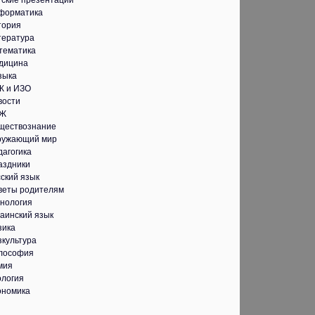
тские презентации
форматика
тория
тература
тематика
дицина
зыка
К и ИЗО
вости
Ж
ществознание
ружающий мир
дагогика
аздники
ский язык
веты родителям
хнология
аинский язык
зика
зкультура
лософия
мия
ология
ономика