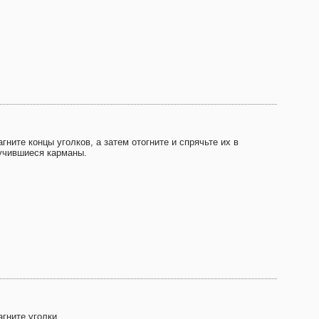
агните концы уголков, а затем отогните и спрячьте их в
учившиеся карманы.
агните уголки.