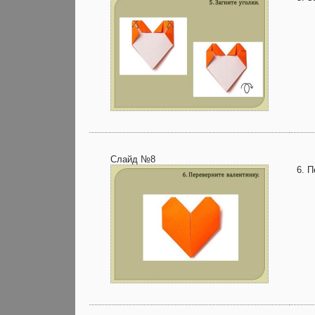
Слайд №8
6. П