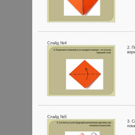
Слайд №4
2. 
вер
Слайд №5
3. С
пока