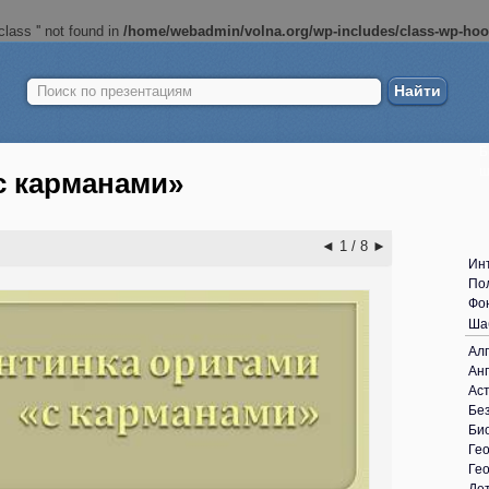
lass '' not found in
/home/webadmin/volna.org/wp-includes/class-wp-ho
Найти:
Б
ш
с карманами»
◄
1 / 8
►
Ин
По
Фо
Ша
Ал
Анг
Ас
Без
Би
Ге
Ге