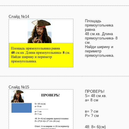
Слайд №14
Площадь
прямоугольника
равна
48 см.кв. Длина
прямоугольника- 8
см.
Найди ширину и
периметр
прямоугольника.
Слайд №15
ПРОВЕРЬ!
S= 48 см.кв.
а= 8 см
в= ? см
Р= ? см
48: 8= 6(см)