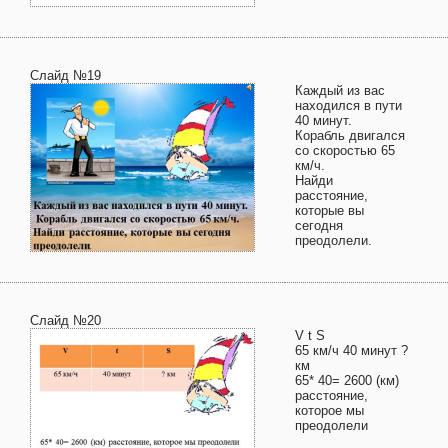
Слайд №19
Каждый из вас
находился в пути
40 минут.
Корабль двигался
со скоростью 65
км/ч.
Найди
расстояние,
которые вы
сегодня
преодолели.
Слайд №20
V t S
65 км/ч 40 минут ?
км
65* 40= 2600 (км)
расстояние,
которое мы
преодолели