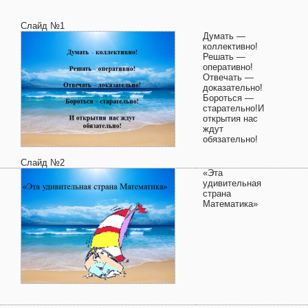
Слайд №1
Думать —
коллективно!
Решать —
оперативно!
Отвечать —
доказательно!
Бороться —
старательно!И
открытия нас
ждут
обязательно!
Слайд №2
«Эта
удивительная
страна
Математика»