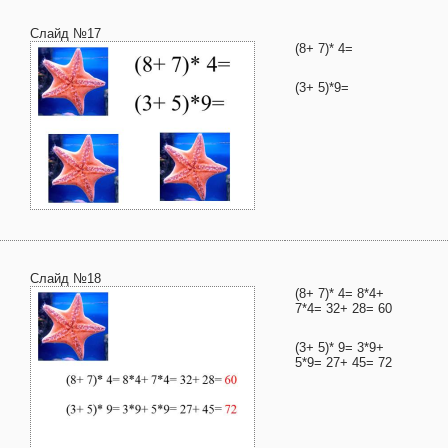
Слайд №17
(8+ 7)* 4=
(3+ 5)*9=
Слайд №18
(8+ 7)* 4= 8*4+
7*4= 32+ 28= 60
(3+ 5)* 9= 3*9+
5*9= 27+ 45= 72