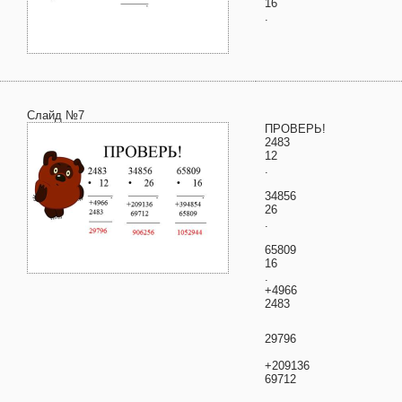
16
.
Слайд №7
ПРОВЕРЬ!
2483
12
.
34856
26
.
65809
16
.
+4966
2483
29796
+209136
69712