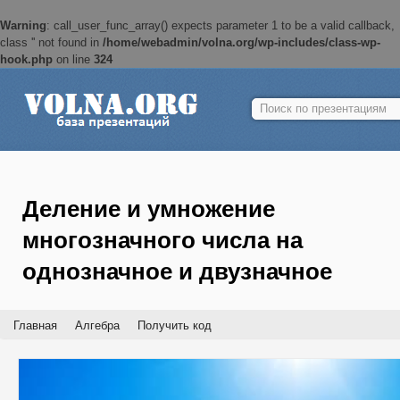
Warning
: call_user_func_array() expects parameter 1 to be a valid callback,
class '' not found in
/home/webadmin/volna.org/wp-includes/class-wp-
hook.php
on line
324
Найти:
Деление и умножение
многозначного числа на
однозначное и двузначное
Главная
Алгебра
Получить код