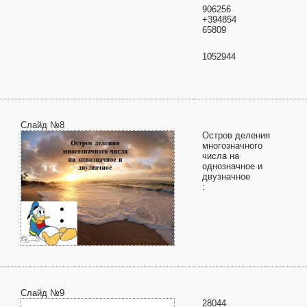
906256
+394854
65809
1052944
Слайд №8
Остров деления
многозначного
числа на
однозначное и
двузначное
:
Слайд №9
28044