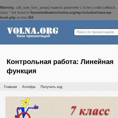
Warning
: call_user_func_array() expects parameter 1 to be a valid callback,
class '' not found in
/home/webadmin/volna.org/wp-includes/class-wp-
hook.php
on line
324
Найти:
Контрольная работа: Линейная
функция
Главная
Алгебра
Получить код