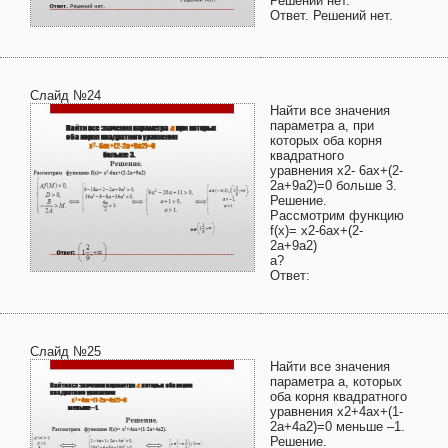
Решений нет.
Ответ. Решений нет.
Слайд №24
Найти все значения
параметра а, при
которых оба корня
квадратного
уравнения x2- 6ax+(2-
2a+9a2)=0 больше 3.
Решение.
Рассмотрим функцию
f(x)= x2-6ax+(2-
2a+9a2)
a?
Ответ:
Слайд №25
Найти все значения
параметра а, которых
оба корня квадратного
уравнения x2+4ax+(1-
2a+4a2)=0 меньше –1.
Решение.