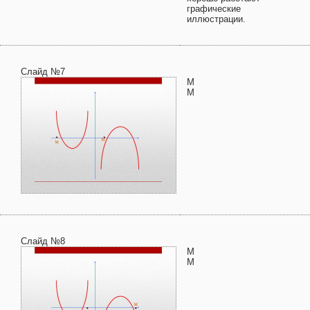
графические
иллюстрации.
Слайд №7
М
М
Слайд №8
М
М