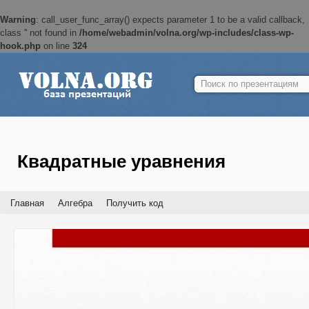
Warning
: call_user_func_array() expects parameter 1 to be a valid callback,
class '' not found in
/home/webadmin/volna.org/wp-includes/class-wp-
hook.php
on line
324
Найти:
Квадратные уравнения
Главная
Алгебра
Получить код