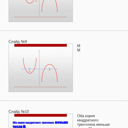
Слайд №9
М
М
Слайд №10
Оба корня
квадратного
трехчлена меньше