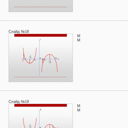
Слайд №18
М
М
Слайд №19
М
М