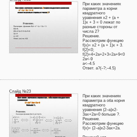
При каких значениях
параметра а корни
квадратного
уравнения х2 + (а +
1)х + 3 = 0 лежат по
разные стороны от
числа 2?
Решение.
Рассмотрим функцию
f(x)= х2 + (а + 1)х + 3.
f(2)<0;
f(2)=4+2a+2+3=2a+9<0
2a<-9
a<–4.5
Ответ. a?(–?;–4.5)
Слайд №23
При каких значениях
параметра а оба корня
квадратного
уравнения (2–a)x2-
3ax+2a=0 больше ?.
Решение.
Рассмотрим функцию
f(x)= (2–a)x2-3ax+2a.