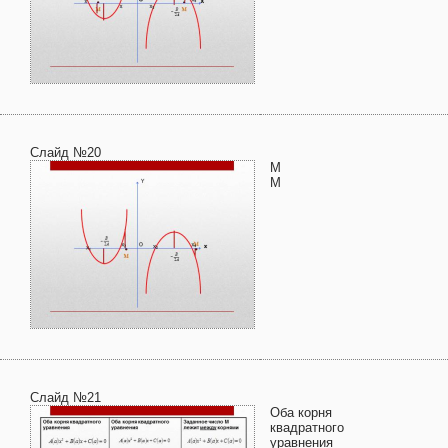
Слайд №20
М
М
Слайд №21
Оба корня
квадратного
уравнения