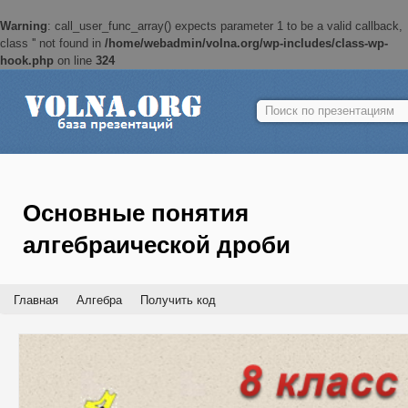
Warning
: call_user_func_array() expects parameter 1 to be a valid callback,
class '' not found in
/home/webadmin/volna.org/wp-includes/class-wp-
hook.php
on line
324
Найти:
Основные понятия
алгебраической дроби
Главная
Алгебра
Получить код