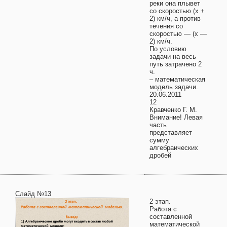
реки она плывет
со скоростью (х +
2) км/ч, а против
течения со
скоростью — (х —
2) км/ч.
По условию
задачи на весь
путь затрачено 2
ч.
– математическая
модель задачи.
20.06.2011
12
Кравченко Г. М.
Внимание! Левая
часть
представляет
сумму
алгебраических
дробей
Слайд №13
2 этап.
Работа с
составленной
математической