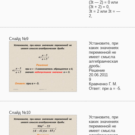
(3t — 2) = 0 или
(3t + 2) = 0,
3t = 2 или 3t = —
2,
Слайд №9
Установите, при
каких значениях
переменной не
имеет смысла
алгебраическая
дробь:
Решение
20.06.2011
9
Кравченко Г. М.
Ответ: при а = -5.
Слайд №10
Установите, при
каких значениях
переменной не
имеет смысла