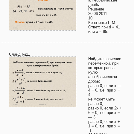
алгебраическая
дробь:
Решение
20.06.2011
10
Кравченко Г. М.
Ответ: при d = 41
или а = 85.
Слайд №11
Найдите значение
переменной, при
которых равна
нулю
алгебраическая
дробь:
равно 0, если х —
4 = 0, т.е. при х =
4;
не может быть
равно 0;
равно 0, если 2х +
6 = 0, т.е. при х =
— 3;
равно 0, если х +
1 = 0, т.е. при х =
-1.