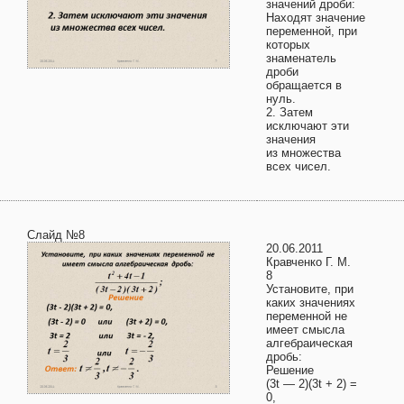
значений дроби:
Находят значение
переменной, при
которых
знаменатель
дроби
обращается в
нуль.
2. Затем
исключают эти
значения
из множества
всех чисел.
Слайд №8
20.06.2011
Кравченко Г. М.
8
Установите, при
каких значениях
переменной не
имеет смысла
алгебраическая
дробь:
Решение
(3t — 2)(3t + 2) =
0,