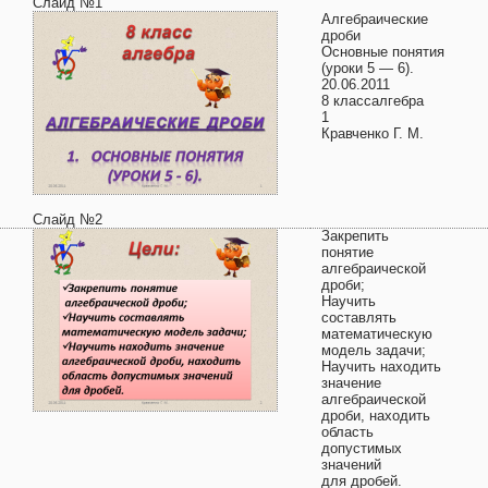
Слайд №1
Алгебраические
дроби
Основные понятия
(уроки 5 — 6).
20.06.2011
8 классалгебра
1
Кравченко Г. М.
Слайд №2
Закрепить
понятие
алгебраической
дроби;
Научить
составлять
математическую
модель задачи;
Научить находить
значение
алгебраической
дроби, находить
область
допустимых
значений
для дробей.