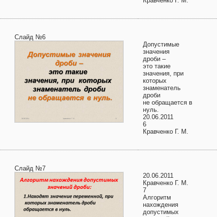
Кравченко Г. М.
Слайд №6
Допустимые
значения
дроби –
это такие
значения, при
которых
знаменатель
дроби
не обращается в
нуль.
20.06.2011
6
Кравченко Г. М.
Слайд №7
20.06.2011
Кравченко Г. М.
7
Алгоритм
нахождения
допустимых