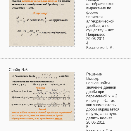
алгебраическое
выражение по
форме
является –
алгебраической
дробью, а по
существу – нет.
Например:
20.06.2011
4
Кравченко Г. М.
Слайд №5
Решение
Вывод:
нельзя найти
значение данной
дроби при
переменной х = 2
и при у = -1, так
как знаменатель
дроби обращается
в нуль, а на нуль
делить нельзя.
20.06.2011
5