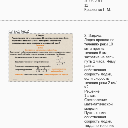
20.06.2011
11
Кравченко Г. М.
Слайд №12
2. Задача.
Лодка прошла по
течению реки 10
км и против
течения 6 км,
затратив на весь
путь 2 часа. Чему
равна
собственная
скорость лодки,
если скорость
течения реки 2 км/
ч?
Решение
1 этап.
Составление
математической
модели.
Пусть х км/ч –
собственная
скорость лодки,
тогда по течению