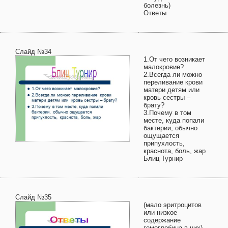
болезнь)
Ответы
Слайд №34
1.От чего возникает
малокровие?
2.Всегда ли можно
переливание крови
матери детям или
кровь сестры –
брату?
3.Почему в том
месте, куда попали
бактерии, обычно
ощущается
припухлость,
краснота, боль, жар
Блиц Турнир
Слайд №35
(мало эритроцитов
или низкое
содержание
гемоглобина в них)