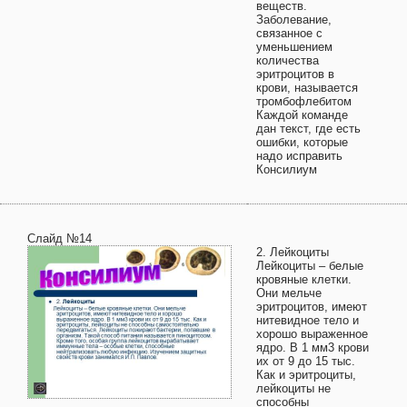
веществ.
Заболевание,
связанное с
уменьшением
количества
эритроцитов в
крови, называется
тромбофлебитом
Каждой команде
дан текст, где есть
ошибки, которые
надо исправить
Консилиум
Слайд №14
2. Лейкоциты
Лейкоциты – белые
кровяные клетки.
Они мельче
эритроцитов, имеют
нитевидное тело и
хорошо выраженное
ядро. В 1 мм3 крови
их от 9 до 15 тыс.
Как и эритроциты,
лейкоциты не
способны