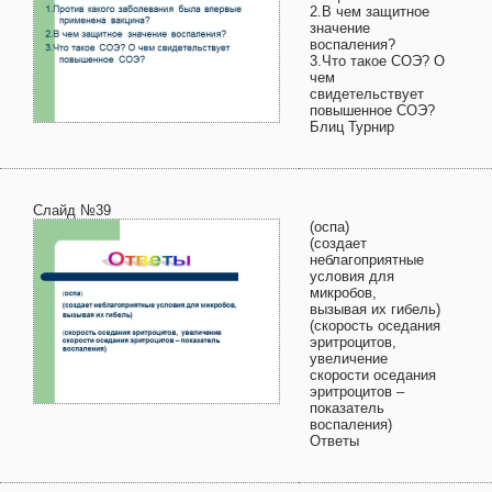
2.В чем защитное
значение
воспаления?
3.Что такое СОЭ? О
чем
свидетельствует
повышенное СОЭ?
Блиц Турнир
Слайд №39
(оспа)
(создает
неблагоприятные
условия для
микробов,
вызывая их гибель)
(скорость оседания
эритроцитов,
увеличение
скорости оседания
эритроцитов –
показатель
воспаления)
Ответы