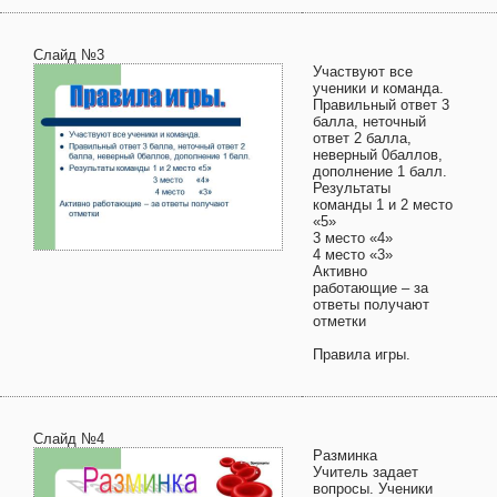
Слайд №3
Участвуют все
ученики и команда.
Правильный ответ 3
балла, неточный
ответ 2 балла,
неверный 0баллов,
дополнение 1 балл.
Результаты
команды 1 и 2 место
«5»
3 место «4»
4 место «3»
Активно
работающие – за
ответы получают
отметки
Правила игры.
Слайд №4
Разминка
Учитель задает
вопросы. Ученики