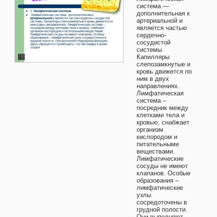
система —
дополнительная к
артериальной и
является частью
сердечно-
сосудистой
системы.
Капилляры
слепозамкнутые и
кровь движется по
ним в двух
направлениях.
Лимфатическая
система –
посредник между
клетками тела и
кровью, снабжает
организм
кислородом и
питательными
веществами.
Лимфатические
сосуды не имеют
клапанов. Особые
образования –
лимфатические
узлы
сосредоточены в
грудной полости.
Они выполняют