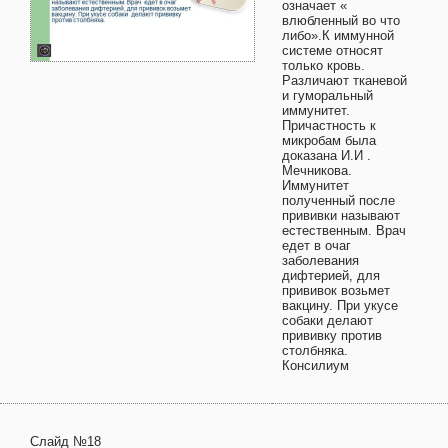
означает «
влюбленный во что
либо».К иммунной
системе относят
только кровь.
Различают тканевой
и гуморальный
иммунитет.
Причастность к
микробам была
доказана И.И .
Мечникова.
Иммунитет
полученный после
прививки называют
естественным. Врач
едет в очаг
заболевания
дифтерией, для
прививок возьмет
вакцину. При укусе
собаки делают
прививку против
столбняка.
Консилиум
Слайд №18