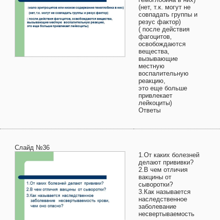
(нет, т.к. могут не
совпадать группы и
резус фактор)
( после действия
фагоцитов,
освобождаются
вещества,
вызывающие
местную
воспалительную
реакцию,
это еще больше
привлекает
лейкоциты)
Ответы
Слайд №36
1.От каких болезней
делают прививки?
2.В чем отличия
вакцины от
сыворотки?
3.Как называется
наследственное
заболевание
несвертываемость