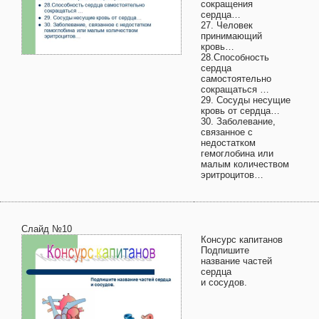
сокращения
сердца…
27. Человек
принимающий
кровь…
28.Способность
сердца
самостоятельно
сокращаться …
29. Сосуды несущие
кровь от сердца…
30. Заболевание,
связанное с
недостатком
гемоглобина или
малым количеством
эритроцитов…
Слайд №10
Консурс капитанов
Подпишите
название частей
сердца
и сосудов.