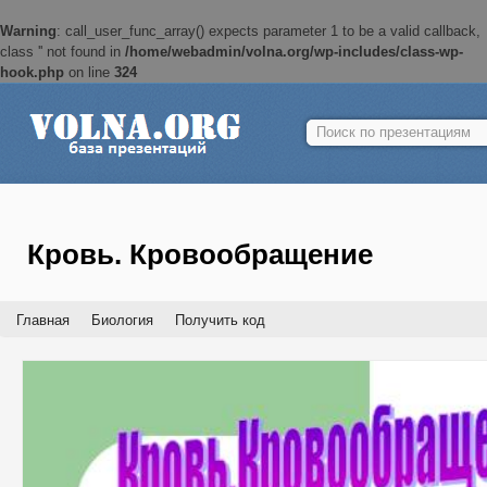
Warning
: call_user_func_array() expects parameter 1 to be a valid callback,
class '' not found in
/home/webadmin/volna.org/wp-includes/class-wp-
hook.php
on line
324
Найти:
Кровь. Кровообращение
Главная
Биология
Получить код