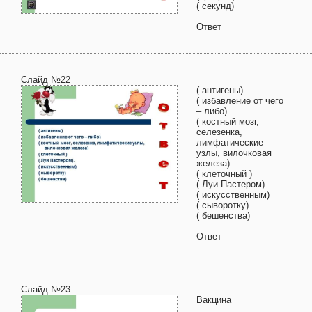
( секунд)
Ответ
Слайд №22
( антигены)
( избавление от чего
– либо)
( костный мозг,
селезенка,
лимфатические
узлы, вилочковая
железа)
( клеточный )
( Луи Пастером).
( искусственным)
( сыворотку)
( бешенства)
Ответ
Слайд №23
Вакцина