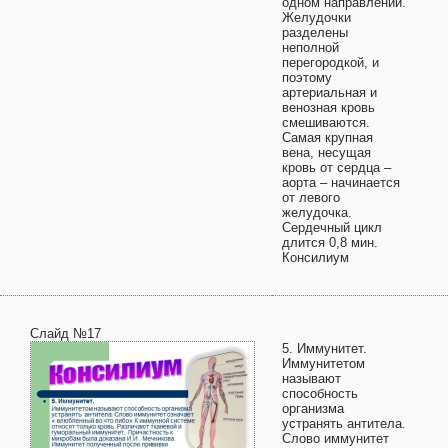
одном направлении.
Желудочки
разделены
неполной
перегородкой, и
поэтому
артериальная и
венозная кровь
смешиваются.
Самая крупная
вена, несущая
кровь от сердца –
аорта – начинается
от левого
желудочка.
Сердечный цикл
длится 0,8 мин.
Консилиум
Слайд №17
5. Иммунитет.
Иммунитетом
называют
способность
организма
устранять антитела.
Слово иммунитет