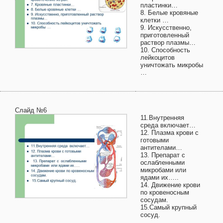
пластинки…
8. Белые кровяные
клетки …
9. Искусственно,
приготовленный
раствор плазмы…
10. Способность
лейкоцитов
уничтожать микробы
…
Слайд №6
11.Внутренняя
среда включает…
12. Плазма крови с
готовыми
антителами…
13. Препарат с
ослабленными
микробами или
ядами их…..
14. Движение крови
по кровеносным
сосудам.
15.Самый крупный
сосуд.