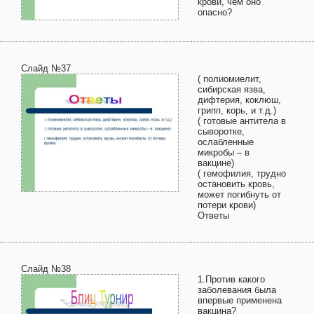
крови, чем оно
опасно?
Слайд №37
( полиомиелит,
сибирская язва,
дифтерия, коклюш,
грипп, корь, и т.д.)
( готовые антитела в
сыворотке,
ослабленные
микробы – в
вакцине)
( гемофилия, трудно
остановить кровь,
может погибнуть от
потери крови)
Ответы
Слайд №38
1.Против какого
заболевания была
впервые применена
вакцина?