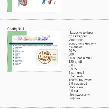
Слайд №11
На доске цифры
для каждого
участника,
вспомнить что они
означают.
90 %
300 г
60-80 раз в мин.
120 дней
0,8 с
0,9 %
5 млн/мм3
0,5-1 мм/с
120/80 мм рт.ст.
6-9 тыс./мм3
30-50 см/с
2,5 см
Что подскажут
цифры?