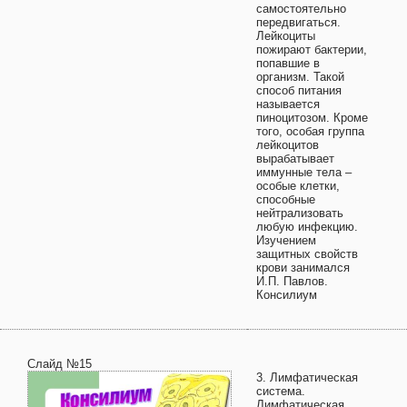
самостоятельно
передвигаться.
Лейкоциты
пожирают бактерии,
попавшие в
организм. Такой
способ питания
называется
пиноцитозом. Кроме
того, особая группа
лейкоцитов
вырабатывает
иммунные тела –
особые клетки,
способные
нейтрализовать
любую инфекцию.
Изучением
защитных свойств
крови занимался
И.П. Павлов.
Консилиум
Слайд №15
3. Лимфатическая
система.
Лимфатическая