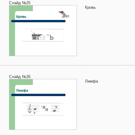
Слайд №25
Кровь
Слайд №26
Лимфа