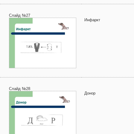
Слайд №27
Инфаркт
Слайд №28
Донор