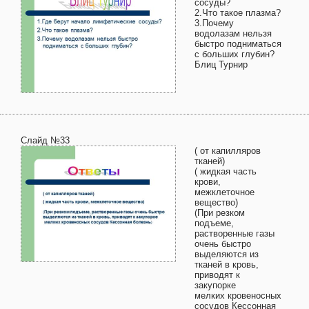
сосуды?
2.Что такое плазма?
3.Почему
водолазам нельзя
быстро подниматься
с больших глубин?
Блиц Турнир
Слайд №33
( от капилляров
тканей)
( жидкая часть
крови,
межклеточное
вещество)
(При резком
подъеме,
растворенные газы
очень быстро
выделяются из
тканей в кровь,
приводят к
закупорке
мелких кровеносных
сосудов Кессонная