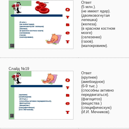
Ответ
(5 млн.).
(не имеют ядер).
(двояковогнутая
лепешка)
(железа).
(в красном костном
мозге)
(селезенке)
(газов).
(малокровием).
Слайд №19
Ответ
(крупнее)
(амебоидное)
(6-9 тыс.)
(способны активно
передвигаться).
(фагоцитоз)
(вещества )
(специфическую)
(И.И. Мечников).