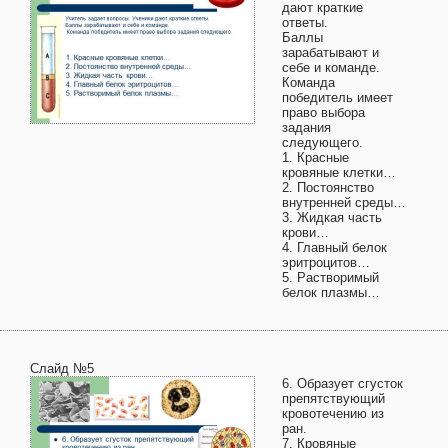
дают краткие
ответы.
Баллы
зарабатывают и
себе и команде.
Команда
победитель имеет
право выбора
задания
следующего.
1. Красные
кровяные клетки…
2. Постоянство
внутренней среды…
3. Жидкая часть
крови…
4. Главный белок
эритроцитов…
5. Растворимый
белок плазмы…
Слайд №5
6. Образует сгусток
препятствующий
кровотечению из
ран.
7. Кровяные