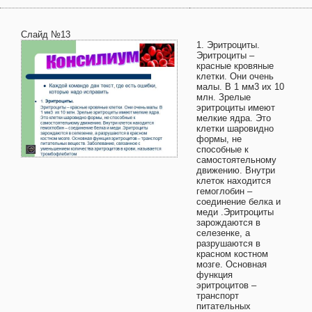
Слайд №13
1. Эритроциты.
Эритроциты –
красные кровяные
клетки. Они очень
малы. В 1 мм3 их 10
млн. Зрелые
эритроциты имеют
мелкие ядра. Это
клетки шаровидно
формы, не
способные к
самостоятельному
движению. Внутри
клеток находится
гемоглобин –
соединение белка и
меди .Эритроциты
зарождаются в
селезенке, а
разрушаются в
красном костном
мозге. Основная
функция
эритроцитов –
транспорт
питательных