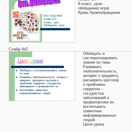
8 класс, урок-
обобщение( игра)
Кровь.Кровообращение
Слайд №2
Обобщить и
систематизировать
знания по теме.
Развивать
любознательность,
интерес к предмету,
расширить кругозор
о проблемах
сердечно –
сосудистых
заболеваний и
профилактики их.
воспитывать
грамотных
информированных
людей.
Цели урока: