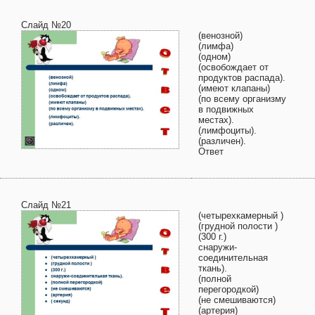
Слайд №20
(венозной)
(лимфа)
(одном)
(освобождает от
продуктов распада).
(имеют клапаны)
(по всему организму
в подвижных
местах).
(лимфоциты).
(различен).
Ответ
Слайд №21
(четырехкамерный )
(грудной полости )
(300 г.)
снаружи-
соединительная
ткань).
(полной
перегородкой)
(не смешиваются)
(артерия)