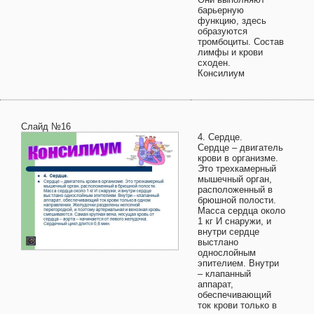
барьерную
функцию, здесь
образуются
тромбоциты. Состав
лимфы и крови
сходен.
Консилиум
Слайд №16
4. Сердце.
Сердце – двигатель
крови в организме.
Это трехкамерный
мышечный орган,
расположенный в
брюшной полости.
Масса сердца около
1 кг И снаружи, и
внутри сердце
выстлано
однослойным
эпителием. Внутри
– клапанный
аппарат,
обеспечивающий
ток крови только в