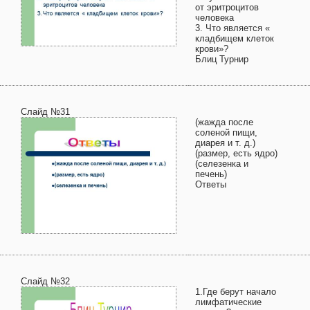
от эритроцитов
человека
3. Что является «
кладбищем клеток
крови»?
Блиц Турнир
Слайд №31
(жажда после
соленой пищи,
диарея и т. д.)
(размер, есть ядро)
(селезенка и
печень)
Ответы
Слайд №32
1.Где берут начало
лимфатические