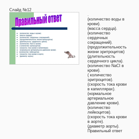
Слайд №12
.
(количество воды в
крови).
(масса сердца).
(количество
сердечных
сокращений).
(продолжительность
жизни эритроцитов)
(длительность
сердечного цикла).
(количество NaCI в
крови).
( количество
эритроцитов).
(скорость тока крови
в капиллярах).
(нормальное
артериальное
давление крови).
(количество
лейкоцитов).
(скорость тока крови
в аорте).
(диаметр аорты).
Правильный ответ