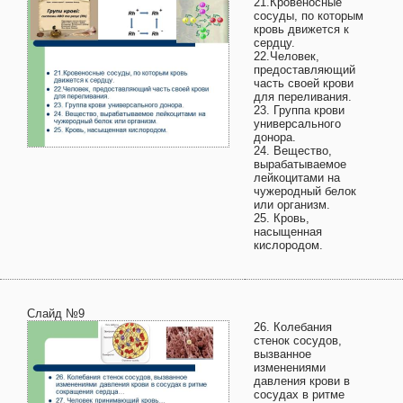
21.Кровеносные
сосуды, по которым
кровь движется к
сердцу.
22.Человек,
предоставляющий
часть своей крови
для переливания.
23. Группа крови
универсального
донора.
24. Вещество,
вырабатываемое
лейкоцитами на
чужеродный белок
или организм.
25. Кровь,
насыщенная
кислородом.
Слайд №9
26. Колебания
стенок сосудов,
вызванное
изменениями
давления крови в
сосудах в ритме