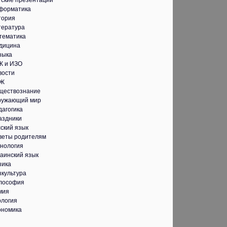
тские презентации
форматика
тория
тература
тематика
дицина
зыка
К и ИЗО
вости
Ж
ществознание
ружающий мир
дагогика
аздники
ский язык
веты родителям
хнология
аинский язык
зика
зкультура
лософия
мия
ология
ономика