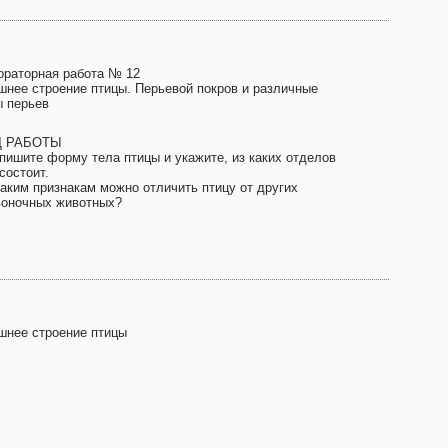
ораторная работа № 12
шнее строение птицы. Перьевой покров и различные
ы перьев
Д РАБОТЫ
Опишите форму тела птицы и укажите, из каких отделов
состоит.
каким признакам можно отличить птицу от других
воночных животных?
шнее строение птицы