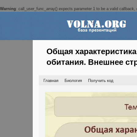
Warning
: call_user_func_array() expects parameter 1 to be a valid callback, c
Общая характеристика
обитания. Внешнее ст
Главная
Биология
Получить код