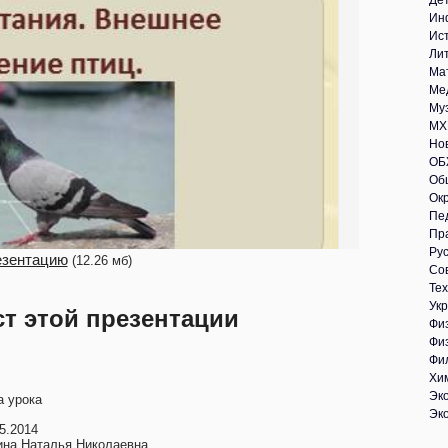
Де
Ин
Ис
Ли
Ма
Ме
Му
МХ
Но
ОБ
Об
Ок
Пе
Пр
Рус
езентацию
(12.26 мб)
Со
Те
Укр
ст этой презентации
Фи
Фи
Фи
Хи
Эк
а урока
Эк
5.2014
ина Наталья Николаевна