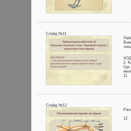
Слайд №11
Лаб
Вне
тип
ХО
2. 
Где
мел
11
Слайд №12
Рас
12