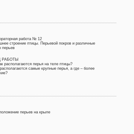
ораторная работа № 12
шнее строение птицы. Перьевой покров и различные
ы перьев
Д РАБОТЫ
Как располагаются перья на теле птицы?
 располагаются самые крупные перья, а где – более
кие?
положение перьев на крыле