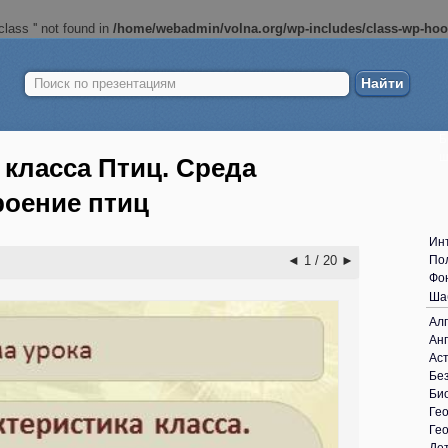
lass '' not found in
/home/webadmin/volna.org/wp-includes/class-wp-ho
Найти:
Б
ш
 класса Птиц. Среда
роение птиц
Ин
◄
1 / 20
►
По
Фо
Ша
Ал
Анг
Ас
Без
Би
Ге
Ге