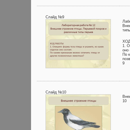
Слайд №9
Лаб
Вне
тип
ХО
1. 
оно 
По 
поз
9
Слайд №10
Вне
10