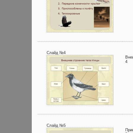
Слайд №4
Вне
4
Слайд №5
При