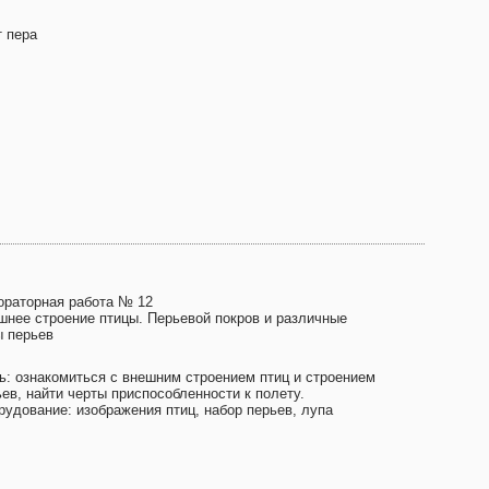
т пера
ораторная работа № 12
шнее строение птицы. Перьевой покров и различные
ы перьев
ь: ознакомиться с внешним строением птиц и строением
ев, найти черты приспособленности к полету.
рудование: изображения птиц, набор перьев, лупа