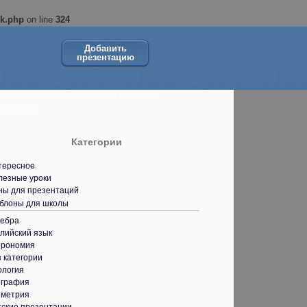
ok.php
on line
324
Добавить
презентацию
ольшой сборник презентаций в помощь
кольнику.
Категории
тересное
лезные уроки
ны для презентаций
блоны для школы
гебра
лийский язык
трономия
 категории
ология
ография
ометрия