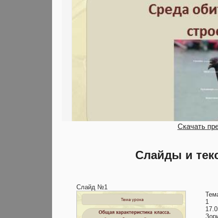
Скачать пр
Слайды и тек
Слайд №1
Тем
1
17.0
Зор