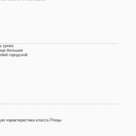
ь урока
ица большая
обей городской
ая характеристика класса Птицы