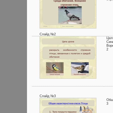
Слайд №2
Цел
Син
Вор
2
Слайд №3
Общ
3