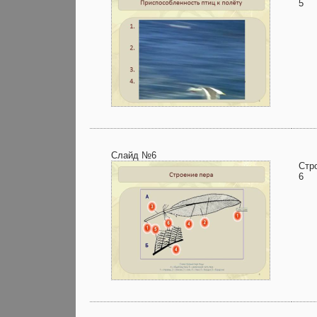
5
Слайд №6
Стр
6