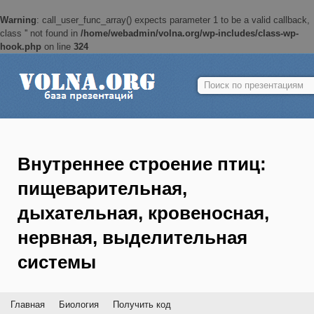
Warning
: call_user_func_array() expects parameter 1 to be a valid callback,
class '' not found in
/home/webadmin/volna.org/wp-includes/class-wp-
hook.php
on line
324
Найти:
Внутреннее строение птиц:
пищеварительная,
дыхательная, кровеносная,
нервная, выделительная
системы
Главная
Биология
Получить код