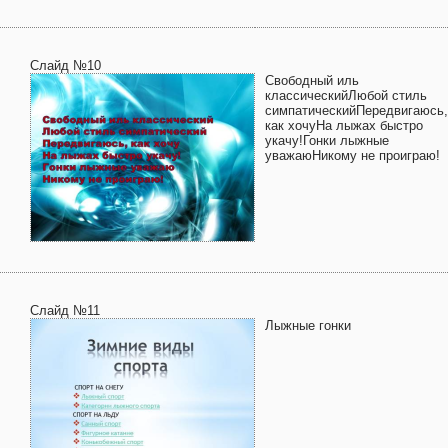
Слайд №10
Свободный иль
классическийЛюбой стиль
симпатическийПередвигаюсь,
как хочуНа лыжах быстро
укачу!Гонки лыжные
уважаюНикому не проиграю!
Слайд №11
Лыжные гонки