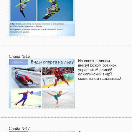
Слайд №16
На санях я лицом
внизуНоском ботинок
управляюА зимний
олимпийский видЯ
скелетоном называюсь!
Слайд №17