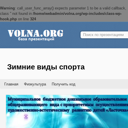
Warning
: call_user_func_array() expects parameter 1 to be a valid callback,
class '' not found in
/home/webadmin/volna.org/wp-includes/class-wp-
hook.php
on line
324
Найти:
Зимние виды спорта
Главная
Физкультура
Получить код