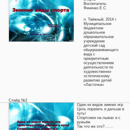
Воспитатель:
Финенко Е.С.
п. Таёжный, 2014 г.
Муниципальное
бюджетное
дошкольное
образовательное
учреждение
детский сад
общеразвивающего
вида с
приоритетным
осуществлением
деятельности по
художественно-
эстетическому
развитию детей
«Ласточка»
Слайд №2
Один из видов зимних игр
Цель поразить и дальше в
путь!
Спортсмен на лыжах и с
ружьём
Так что же это?…….