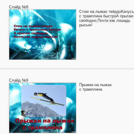
Слайд №8
Стою на лыжах твёрдоКачусь
с трамплина быстроА прыгаю
свободно,Почти как лошадь
рысью!
Слайд №9
Прыжки на лыжах
с трамплина