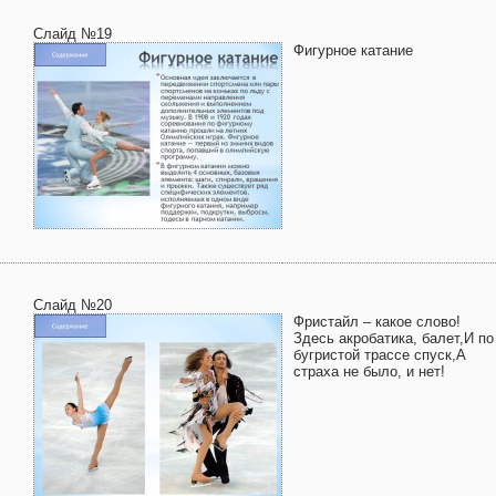
Слайд №19
Фигурное катание
Слайд №20
Фристайл – какое слово!
Здесь акробатика, балет,И по
бугристой трассе спуск,А
страха не было, и нет!