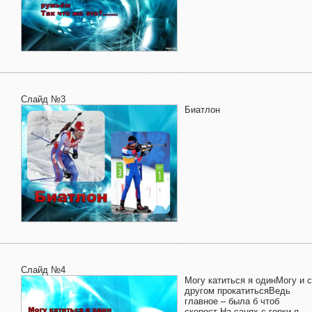
Слайд №3
Биатлон
Слайд №4
Могу катиться я одинМогу и с
другом прокатитьсяВедь
главное – была б чтоб
скорост На санях с горки я