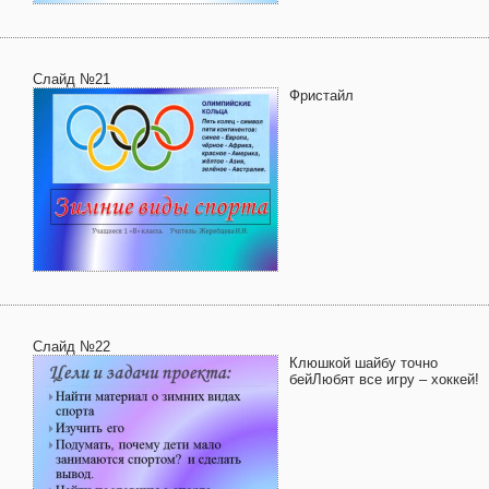
Слайд №21
Фристайл
Слайд №22
Клюшкой шайбу точно
бейЛюбят все игру – хоккей!