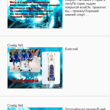
лечуПо горке льдом
покрытой всейЭх, прокатил
бы,– прокачу!Хороший
зимний спорт….
Слайд №5
Бобслей
Слайд №6
Отгадайте-ка загадкуВ ней