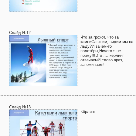
Слайд №12
Что за грохот, что за
камниСлышим, видим мы на
льду?И зачем-то
полотёры,Ничего я не
пойму!!!Это …. кёрлинг
отвечаемИ слово враз,
запоминаем!
Слайд №13
Кёрлинг