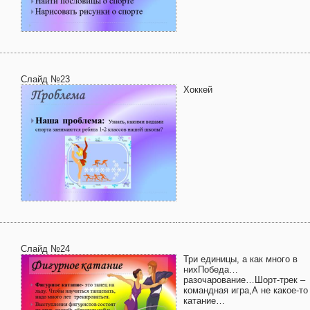
Слайд №23
Хоккей
Слайд №24
Три единицы, а как много в
нихПобеда…
разочарование…Шорт-трек –
командная игра,А не какое-то
катание…