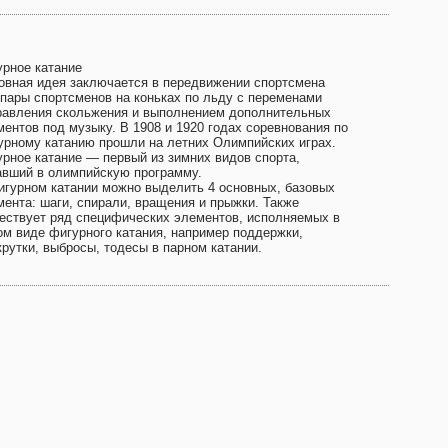
урное катание
овная идея заключается в передвижении спортсмена
 пары спортсменов на коньках по льду с переменами
равления скольжения и выполнением дополнительных
ментов под музыку. В 1908 и 1920 годах соревнования по
урному катанию прошли на летних Олимпийских играх.
урное катание — первый из зимних видов спорта,
авший в олимпийскую программу.
игурном катании можно выделить 4 основных, базовых
мента: шаги, спирали, вращения и прыжки. Также
ествует ряд специфических элементов, исполняемых в
ом виде фигурного катания, например поддержки,
крутки, выбросы, тодесы в парном катании.