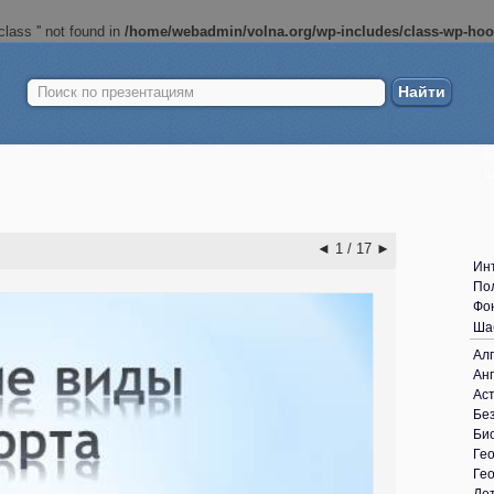
lass '' not found in
/home/webadmin/volna.org/wp-includes/class-wp-ho
Найти:
Б
ш
◄
1 / 17
►
Ин
По
Фо
Ша
Ал
Анг
Ас
Без
Би
Ге
Ге