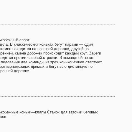
ькобежный спорт
вила: В классических коньках бегут парами — один
ртсмен находится на внешней дорожке, другой на
тренней, смена дорожек происходит каждый круг. Забеги
водятся против часовой стрелки. В командной гонке
следования две команды из трёх конькобежцев стартуют
противоположных прямых и бегут всю дистанцию по
тренней дорожке.
ькобежные коньки—клапы Станок для заточки беговых
ьков