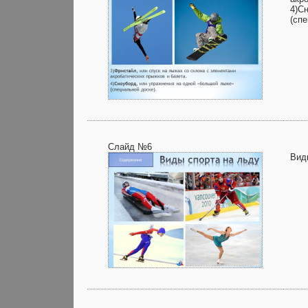
4)С
(спе
Слайд №6
Вид