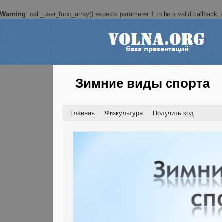
Warning
: call_user_func_array() expects parameter 1 to be a valid callback, c
Зимние виды спорта
Главная
Физкультура
Получить код