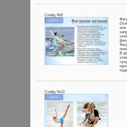
Слайд №9
Фиг
Осн
или
нап
эле
фиг
Фиг
поп
В ф
эле
сущ
одн
под
Слайд №10