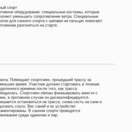
ный спорт
ртивное оборудование: специальные костюмы, которые
воляют уменьшить сопротивление ветра. Специальные
чатки для санного спорта с шипами на пальцах помогают
ртсменам разгоняться на старте.
вила: Побеждает спортсмен, прошедший трассу за
меньшее время. Участник должен стартовать в течение
еделенного времени после того, как трасса
ободилась. Спортсмен обязан финишировать вместе с
ями, в противном случае он дисквалифицируется.
решается остановиться на трассе, снова сесть на сани и
должить спуск. Вес саней и их устройство
ламентированы. В санном спорте проводятся
евнования среди одиночек и пар.