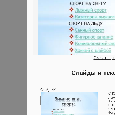
Скачать пр
Слайды и тек
Слайд №1
СПО
Лыж
Кат
СПО
Сан
Фиг