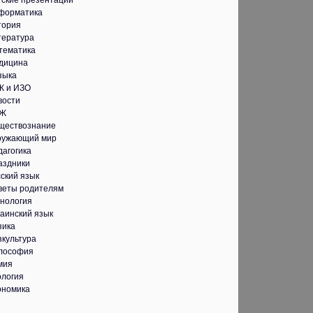
тские презентации
форматика
тория
тература
тематика
дицина
зыка
К и ИЗО
вости
Ж
ществознание
ружающий мир
дагогика
аздники
ский язык
веты родителям
хнология
аинский язык
зика
зкультура
лософия
мия
ология
ономика