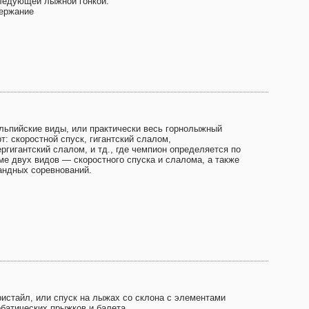
ледующей лыжной гонкой.
ержание
Альпийские виды, или практически весь горнолыжный
т: скоростной спуск, гигантский слалом,
ргигантский слалом, и тд., где чемпион определяется по
ме двух видов — скоростного спуска и слалома, а также
андных соревнований.
ристайл, или спуск на лыжах со склона с элементами
обатических прыжков и балета.