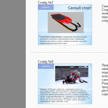
Слайд №7
Сан
Спо
поз
пер
спо
Слайд №8
Пра
наи
опр
осв
сан
Раз
про
рег
сор