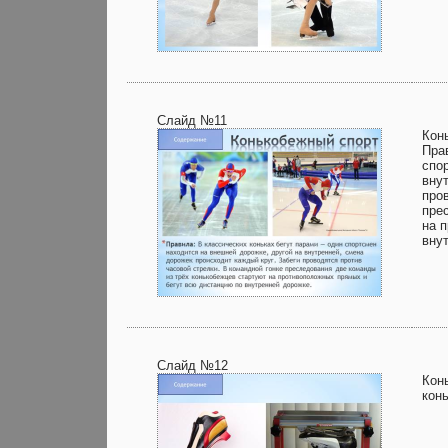
Слайд №11
Кон
Пра
спо
вну
про
пре
на 
вну
Слайд №12
Кон
кон