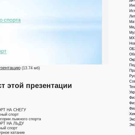
Де
Ин
Ис
Ли
Ма
Ме
Му
МХ
Но
ОБ
Об
Ок
Пе
езентацию
(13.74 мб)
Пр
Рус
Со
ст этой презентации
Те
Укр
Фи
Фи
Фи
РТ НА СНЕГУ
Хи
ный спорт
егории лыжного спорта
Эк
РТ НА ЛЬДУ
Эк
ный спорт
урное катание