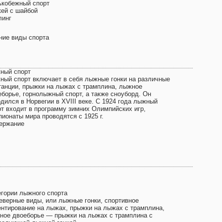
ькобежный спорт
кей с шайбой
линг
ние виды спорта
ный спорт
ный спорт включает в себя лыжные гонки на различные
танции, прыжки на лыжах с трамплина, лыжное
еборье, горнолыжный спорт, а также сноуборд. Он
дился в Норвегии в XVIII веке. С 1924 года лыжный
рт входит в программу зимних Олимпийских игр,
пионаты мира проводятся с 1925 г.
ержание
егории лыжного спорта
Северные виды, или лыжные гонки, спортивное
ентирование на лыжах, прыжки на лыжах с трамплина,
ное двоеборье — прыжки на лыжах с трамплина с