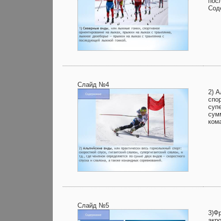
пос
Сод
Слайд №4
2) 
спор
супе
сум
ком
Слайд №5
3)Ф
акр