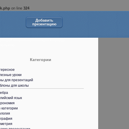
ok.php
on line
324
Добавить
презентацию
ольшой сборник презентаций в помощь
кольнику.
Категории
тересное
лезные уроки
ны для презентаций
блоны для школы
гебра
лийский язык
трономия
 категории
ология
ография
ометрия