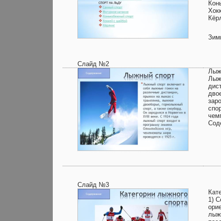
Кон
Хок
Кёр
Зим
Слайд №2
Лыж
Лыж
дис
дво
заро
спо
чем
Сод
Слайд №3
Кат
1) 
ори
лыж