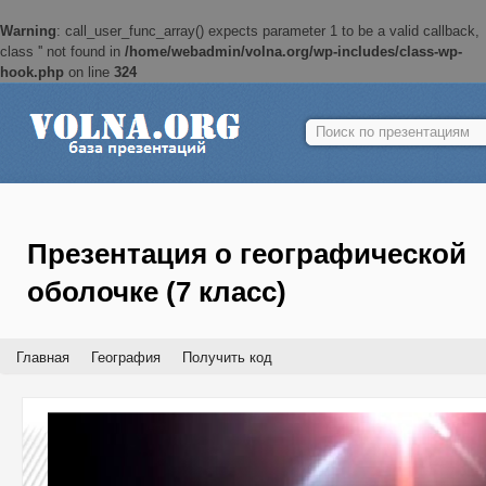
Warning
: call_user_func_array() expects parameter 1 to be a valid callback,
class '' not found in
/home/webadmin/volna.org/wp-includes/class-wp-
hook.php
on line
324
Найти:
Презентация о географической
оболочке (7 класс)
Главная
География
Получить код