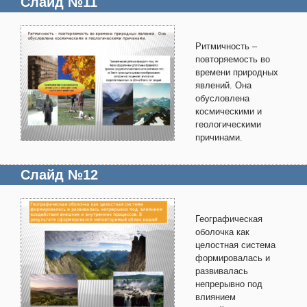
Слайд №11
Ритмичность –
повторяемость во
времени природных
явлений. Она
обусловлена
космическими и
геологическими
причинами.
Слайд №12
Географическая
оболочка как
целостная система
формировалась и
развивалась
непрерывно под
влиянием