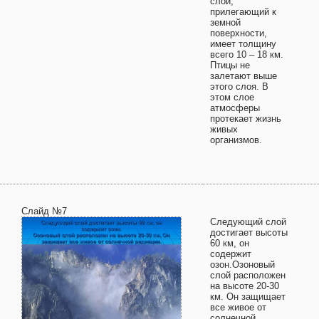
слой,
прилегающий к
земной
поверхности,
имеет толщину
всего 10 – 18 км.
Птицы не
залетают выше
этого слоя. В
этом слое
атмосферы
протекает жизнь
живых
организмов.
Слайд №7
Следующий слой
достигает высоты
60 км, он
содержит
озон.Озоновый
слой расположен
на высоте 20-30
км. Он защищает
все живое от
солнечной