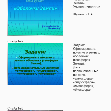
Земли»
Учитель биологии
–
Жулейко К.А.
Слайд №2
Задачи:
Сформировать
понятие о земных
оболочках
(геосферах
Земли),
Дать
первоначальные
понятия:
«атмосфера»,
«гидросфера»,
«литосфера»,
«биосфера»
Слайд №3