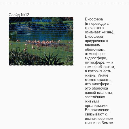
Слайд №12
Биосфера
(в переводе с
греческого
означает жизнь).
Биосфера
приурочена к
внешним
оболочкам:
атмосфере,
гидросфере,
литосфере, — к
тем её областям,
в которых есть
жизнь. Иначе
можно сказать,
что биосфера –
это оболочка
нашей планеты,
заселённая
живыми
организмами.
Её появление
связывают с
возникновением
жизни на Земле.