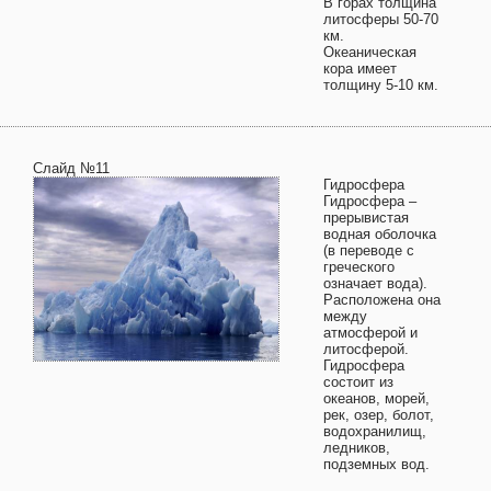
В горах толщина
литосферы 50-70
км.
Океаническая
кора имеет
толщину 5-10 км.
Слайд №11
Гидросфера
Гидросфера –
прерывистая
водная оболочка
(в переводе с
греческого
означает вода).
Расположена она
между
атмосферой и
литосферой.
Гидросфера
состоит из
океанов, морей,
рек, озер, болот,
водохранилищ,
ледников,
подземных вод.