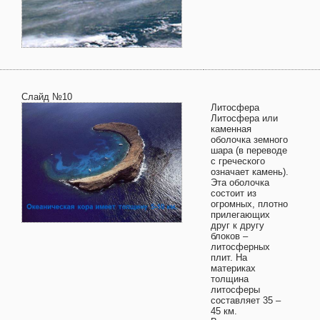
Слайд №10
Литосфера
Литосфера или
каменная
оболочка земного
шара (в переводе
с греческого
означает камень).
Эта оболочка
состоит из
огромных, плотно
прилегающих
друг к другу
блоков –
литосферных
плит. На
материках
толщина
литосферы
составляет 35 –
45 км.