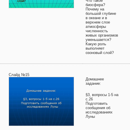
Что такое
биосфера?
Почему на
большой глубине
в океане и в
верхнем слое
атмосферы
численность
живых организмов
уменьшается?
Какую роль
выполняет
озоновый слой?
Слайд №15
Домашнее
задание:
§3, вопросы 1-5 на
с.26
Подготовить
сообщения об
исследованиях
Луны