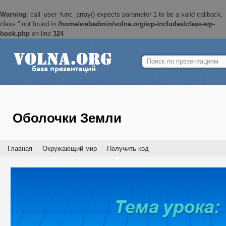
Warning
: call_user_func_array() expects parameter 1 to be a valid callback,
class '' not found in
/home/webadmin/volna.org/wp-includes/class-wp-
hook.php
on line
324
Найти:
Оболочки Земли
Главная
Окружающий мир
Получить код