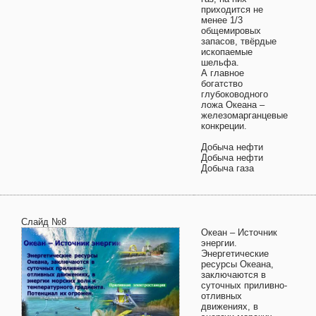
приходится не
менее 1/3
общемировых
запасов, твёрдые
ископаемые
шельфа.
А главное
богатство
глубоководного
ложа Океана –
железомарганцевые
конкреции.
Добыча нефти
Добыча нефти
Добыча газа
Слайд №8
Океан – Источник
энергии.
Энергетические
ресурсы Океана,
заключаются в
суточных приливно-
отливных
движениях, в