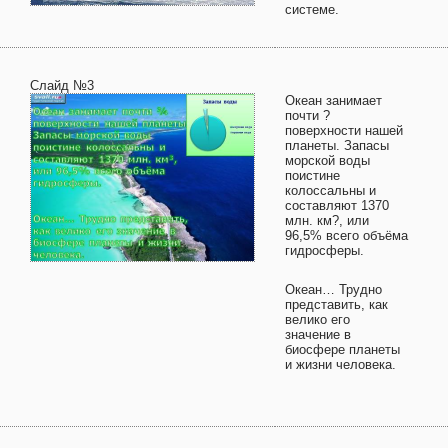
системе.
Слайд №3
Океан занимает
почти ?
поверхности нашей
планеты. Запасы
морской воды
поистине
колоссальны и
составляют 1370
млн. км?, или
96,5% всего объёма
гидросферы.
Океан… Трудно
представить, как
велико его
значение в
биосфере планеты
и жизни человека.