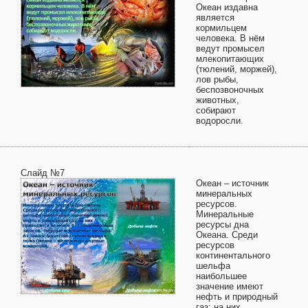
Океан издавна
является
кормильцем
человека. В нём
ведут промысел
млекопитающих
(тюлений, моржей),
лов рыбы,
беспозвоночных
животных,
собирают
водоросли.
Слайд №7
Океан – источник
минеральных
ресурсов.
Минеральные
ресурсы дна
Океана. Среди
ресурсов
континентального
шельфа
наибольшее
значение имеют
нефть и природный
газ; на них