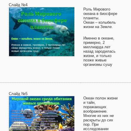
Слайд №4
Роль Мирового
океана в биосфере
планеты.
Океан – колыбель
жизни на Земле.
Именно в океане,
примерно, 2
миллиарда лет
назад зародилась
жизни, и только
позже живые
организмы сушу
Слайд №5
Океан полон жизни
и тайн,
поражающих
воображение.
Многие из них не
раскрыты до сих
пор. При
исследовании