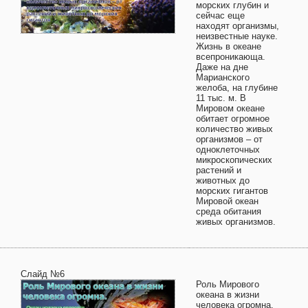
морских глубин и
сейчас еще
находят организмы,
неизвестные науке.
Жизнь в океане
всепроникающа.
Даже на дне
Марианского
желоба, на глубине
11 тыс. м. В
Мировом океане
обитает огромное
количество живых
организмов – от
одноклеточных
микроскопических
растений и
животных до
морских гигантов
Мировой океан
среда обитания
живых организмов.
Слайд №6
Роль Мирового
океана в жизни
человека огромна.