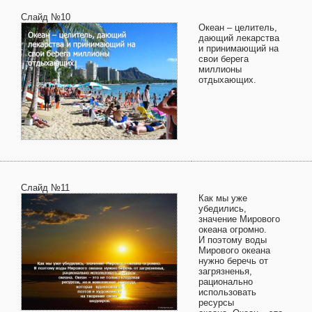
Слайд №10
Океан – целитель,
дающий лекарства
и принимающий на
свои берега
миллионы
отдыхающих.
Слайд №11
Как мы уже
убедились,
значение Мирового
океана огромно.
И поэтому воды
Мирового океана
нужно беречь от
загрязненья,
рационально
использовать
ресурсы