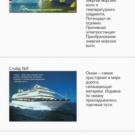
энергии морских
волн и
температурного
градиента.
Потенциал их
огромен.
Приливная
электростанция
Преобразование
энергии морских
волн.
Слайд №9
Океан – самая
просторная в мире
дорога,
связывающая
материки. Издавна
по океану
прокладывались
торговые пути.