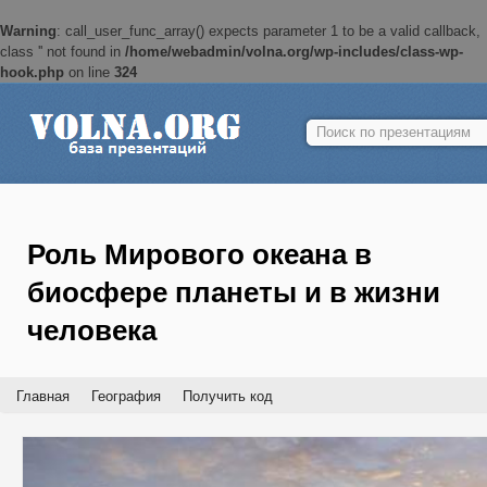
Warning
: call_user_func_array() expects parameter 1 to be a valid callback,
class '' not found in
/home/webadmin/volna.org/wp-includes/class-wp-
hook.php
on line
324
Найти:
Роль Мирового океана в
биосфере планеты и в жизни
человека
Главная
География
Получить код