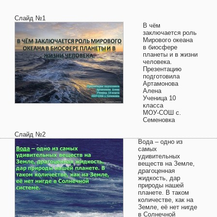
Слайд №1
В чём
заключается роль
Мирового океана
в биосфере
планеты и в жизни
человека.
Презентацию
подготовила
Артамонова
Алена
Ученица 10
класса
МОУ-СОШ с.
Семеновка
Слайд №2
Вода – одно из
самых
удивительных
веществ на Земле,
драгоценная
жидкость, дар
природы нашей
планете. В таком
количестве, как на
Земле, её нет нигде
в Солнечной