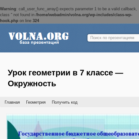
Warning
: call_user_func_array() expects parameter 1 to be a valid callback,
class '' not found in
/home/webadmin/volna.org/wp-includes/class-wp-
hook.php
on line
324
Найти:
Урок геометрии в 7 классе —
Окружность
Главная
Геометрия
Получить код