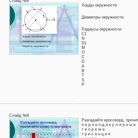
Слайд №8
Хорды окружности:
Диаметры окружности:
Радиусы окружности:
С1
N
D1
M
O
C
D
A
B
T
S
P
Слайд №9
Разгадайте кроссворд, прочи
п е р п е н д и к у л я р н ы е
т е о р е м а
т р и с е к ц и я