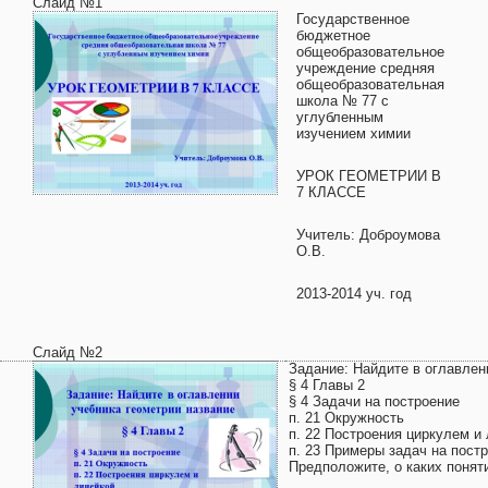
Слайд №1
Государственное
бюджетное
общеобразовательное
учреждение средняя
общеобразовательная
школа № 77 с
углубленным
изучением химии
УРОК ГЕОМЕТРИИ В
7 КЛАССЕ
Учитель: Доброумова
О.В.
2013-2014 уч. год
Слайд №2
Задание: Найдите в оглавлен
§ 4 Главы 2
§ 4 Задачи на построение
п. 21 Окружность
п. 22 Построения циркулем и
п. 23 Примеры задач на пост
Предположите, о каких понят