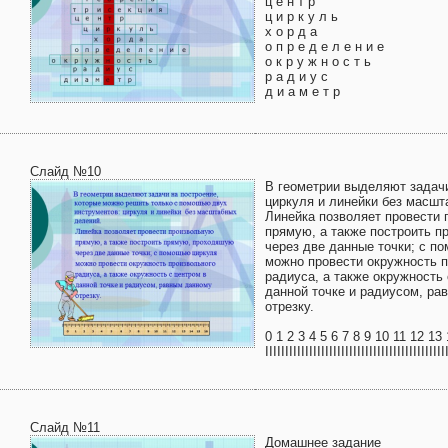
ц е н т р
ц и р к у л ь
х о р д а
о п р е д е л е н и е
о к р у ж н о с т ь
р а д и у с
д и а м е т р
Слайд №10
В геометрии выделяют задачи
циркуля и линейки без масшт
Линейка позволяет провести
прямую, а также построить 
через две данные точки; с п
можно провести окружность 
радиуса, а также окружность 
данной точке и радиусом, ра
отрезку.
0 1 2 3 4 5 6 7 8 9 10 11 12 13
IIIIIIIIIIIIIIIIIIIIIIIIIIIIIIIIIIIIIIIIIIIII
Слайд №11
Домашнее задание