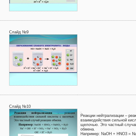
Слайд №9
Слайд №10
.
Реакции нейтрализации – реа
взаимодействия сильной кис
щелочью. Это частный случа
обмена.
Например: NaOH + HNO3 = N