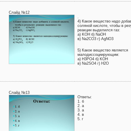
Слайд №12
.
4) Какое вещество надо доба
соляной кислоте, чтобы в рез
реакции выделился газ:
а) KOH б) NaOH
в) Na2CO3 г) AgNO3
5) Какое вещество является
малодиссоциирующим:
а) H3PO4 б) KOH
в) Na2SO4 г) H2O
Слайд №13
Ответы:
1. б
2. а
3. а
4. в
5. г