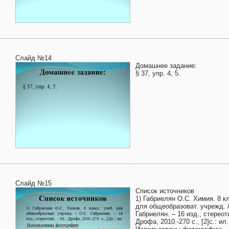
Слайд №14
Домашнее задание:
§ 37, упр. 4, 5.
Слайд №15
Список источников
1) Габриелян О.С. Химия. 8 кл
для общеобразоват. учрежд. /
Габриелян. – 16 изд., стереот
Дрофа, 2010.-270 с., [2]с.: ил.