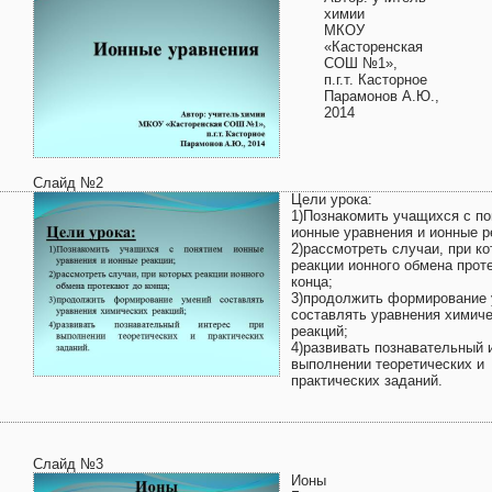
химии
МКОУ
«Касторенская
СОШ №1»,
п.г.т. Касторное
Парамонов А.Ю.,
2014
Слайд №2
Цели урока:
1)Познакомить учащихся с п
ионные уравнения и ионные р
2)рассмотреть случаи, при к
реакции ионного обмена прот
конца;
3)продолжить формирование
составлять уравнения химич
реакций;
4)развивать познавательный 
выполнении теоретических и
практических заданий.
Слайд №3
Ионы