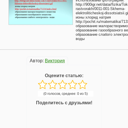
Использованы фотографии:
http://900igr.net/datai/fizika/Tok
rastvorakh/0011-001-Skhema-
elektroliticheskoj-dissotsiatsii.gi
ионы хлорид натрия
http://pochit.ru/matematika/713
образование малорастворимо
образование газообразного в
образование слабого электр
воды
Автор:
Виктория
Оцените статью:
(0 голосов, среднее: 0 из 5)
Поделитесь с друзьями!