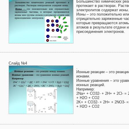
Большинство химических реа
протекает в растворах. Раст
электролитов содержат ионы.
Ионы – это положительно ил
отрицательно заряженные час
которые превращаются атомы
атомов в результате отдачи 
присоединения электронов.
Слайд №4
.
Ионные реакции – это реакци
ионами.
Ионные уравнения – это урав
ионных реакций.
Например:
2Na+ + CO32- + 2H+ + 2Cl- = 
+ H2O + CO2
2K+ + CO32- + 2H+ + 2NO3- 
+ H2O + CO2