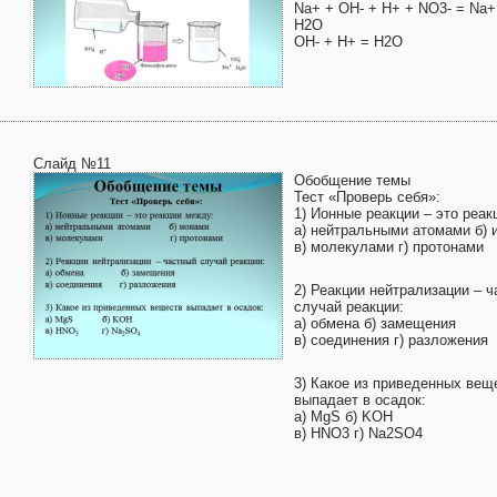
Na+ + OH- + H+ + NO3- = Na+
H2O
OH- + H+ = H2O
Слайд №11
Обобщение темы
Тест «Проверь себя»:
1) Ионные реакции – это реак
а) нейтральными атомами б) 
в) молекулами г) протонами
2) Реакции нейтрализации – 
случай реакции:
а) обмена б) замещения
в) соединения г) разложения
3) Какое из приведенных вещ
выпадает в осадок:
а) MgS б) KОН
в) HNO3 г) Na2SO4