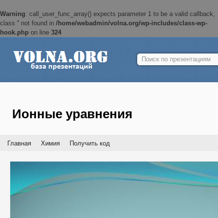
Warning
: call_user_func_array() expects parameter 1 to be a valid callback,
class '' not found in
/home/webadmin/volna.org/wp-includes/class-wp-
hook.php
on line
324
Найти:
Ионные уравнения
Главная
Химия
Получить код