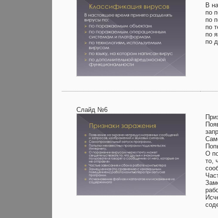
В н
по 
по 
по 
по я
по 
Слайд №6
При
Поя
зап
Сам
Поп
О п
то, 
соо
Час
Зам
раб
Исч
сод