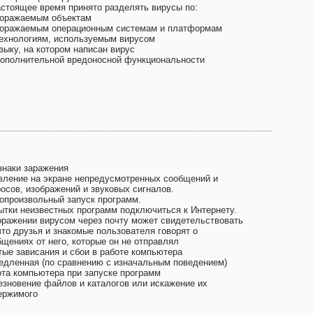
астоящее время принято разделять вирусы по:
поражаемым объектам
поражаемым операционным системам и платформам
технологиям, используемым вирусом
зыку, на котором написан вирус
дополнительной вредоносной функциональности
знаки заражения
вление на экране непредусмотренных сообщений и
росов, изображений и звуковых сигналов.
опроизвольный запуск программ.
ытки неизвестных программ подключиться к Интернету.
оражении вирусом через почту может свидетельствовать
что друзья и знакомые пользователя говорят о
бщениях от него, которые он не отправлял
тые зависания и сбои в работе компьютера
едленная (по сравнению с изначальным поведением)
ота компьютера при запуске программ
езновение файлов и каталогов или искажение их
ержимого