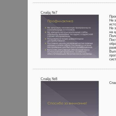
Слайд №7
Про
Не 
ист
Не 
на 
Пол
Пос
обр
раз
Вып
про
сис
Слайд №8
Спа