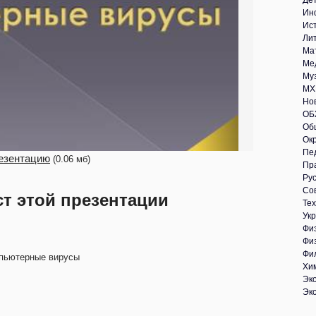
Де
Ин
Ис
Ли
Ма
Ме
Му
МХ
Но
ОБ
Об
Ок
Пе
езентацию
(0.06 мб)
Пр
Рус
Со
ст этой презентации
Те
Укр
Фи
Фи
Фи
пьютерные вирусы
Хи
Эк
Эк