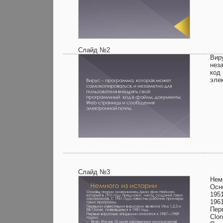
Слайд №2
Вир
нез
код
эле
Слайд №3
Нем
Осн
195
196
Пер
Clon