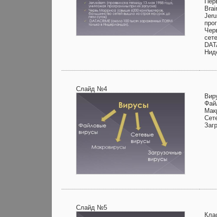
Пер
Bra
Jeru
про
Чер
сете
DAT
Нид
Слайд №4
Вир
Фай
Мак
Сет
Заг
Слайд №5
Кла