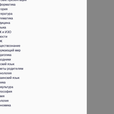
тские презентации
форматика
тория
тература
тематика
дицина
зыка
К и ИЗО
вости
Ж
ществознание
ружающий мир
дагогика
аздники
ский язык
веты родителям
хнология
аинский язык
зика
зкультура
лософия
мия
ология
ономика