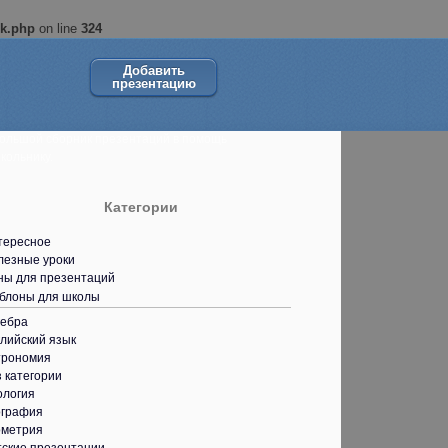
ok.php
on line
324
Добавить
презентацию
ольшой сборник презентаций в помощь
кольнику.
Категории
тересное
лезные уроки
ны для презентаций
блоны для школы
гебра
лийский язык
трономия
 категории
ология
ография
ометрия