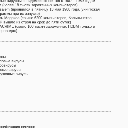
вые вирусные эпидемии относятся к 1987—1989 годам:
in (более 18 тысяч зараженных компьютеров)
salem (проявился в пятницу 13 мая 1988 года, уничтожая
граммы при их запуске)
вь Морриса (свыше 6200 компьютеров, большинство
й вышло из строя на срок до пяти суток)
ACRIME (около 100 тысяч зараженных ПЭВМ только в
ерландах).
усы
ловые вирусы
ровирусы
евые вирусы
рузочные вирусы
ссификация вирусов