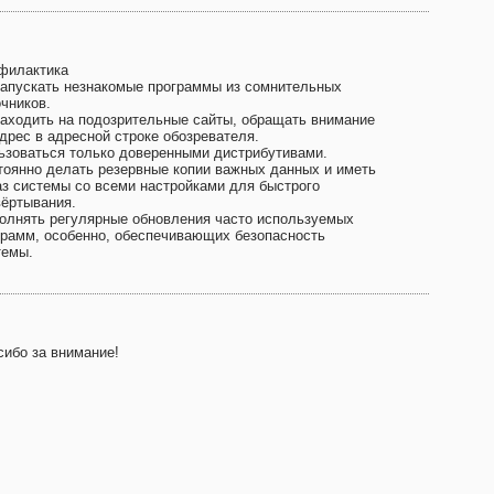
филактика
запускать незнакомые программы из сомнительных
очников.
заходить на подозрительные сайты, обращать внимание
адрес в адресной строке обозревателя.
ьзоваться только доверенными дистрибутивами.
тоянно делать резервные копии важных данных и иметь
аз системы со всеми настройками для быстрого
вёртывания.
олнять регулярные обновления часто используемых
грамм, особенно, обеспечивающих безопасность
темы.
сибо за внимание!