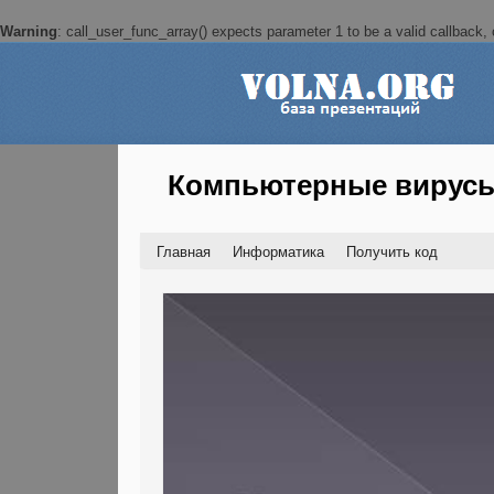
Warning
: call_user_func_array() expects parameter 1 to be a valid callback, c
Компьютерные вирус
Главная
Информатика
Получить код