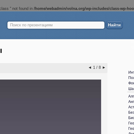
lass '' not found in
/home/webadmin/volna.org/wp-includes/class-wp-ho
Найти:
Б
ш
ы
◄
1 / 8
►
Ин
По
Фо
Ша
Ал
Анг
Ас
Без
Би
Ге
Ге