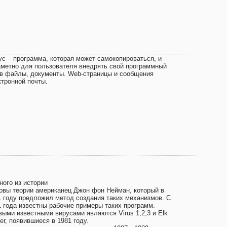
ус – программа, которая может самокопироваться, и
аметно для пользователя внедрять свой программный
 в файлы, документы. Web-страницы и сообщения
ктронной почты.
ного из истории
овы теории американец Джон фон Нейман, который в
1 году предложил метод создания таких механизмов. С
1 года известны рабочие примеры таких программ.
выми известными вирусами являются Virus 1,2,3 и Elk
er, появившиеся в 1981 году.