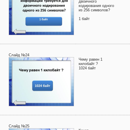
двоичного
кодирования одного
из 256 символов?
1 байт
Слайд №24
Чему равен 1
килобайт ?
1024 байт
Слайд №25