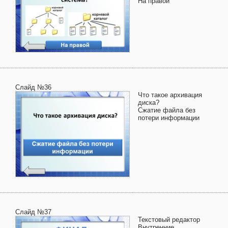
На правой
Слайд №36
Что такое архивация
диска?
Сжатие файла без
потери информации
Слайд №37
Текстовый редактор
Внутренние