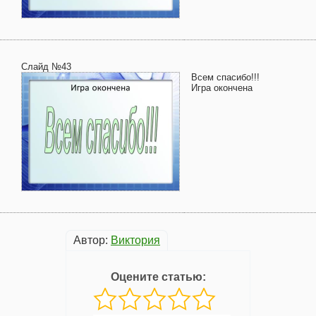
Слайд №43
Всем спасибо!!!
Игра окончена
Автор:
Виктория
Оцените статью: