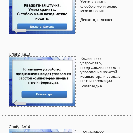
Умею хранить.
С собою меня везде
можно носить.
Дискета, флешка
Слайд №13
Клавишное
устройство,
предназначенное для
управления работой
компьютера и ввода в
него информации.
Клавиатура
Слайд №14
Печатающее