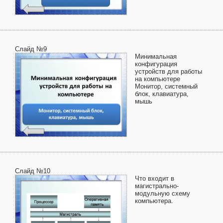
Слайд №9
Минимальная
конфигурация
устройств для работы
на компьютерe
Монитор, системный
блок, клавиатура,
мышь
Слайд №10
Что входит в
магистрально-
модульную схему
компьютера.