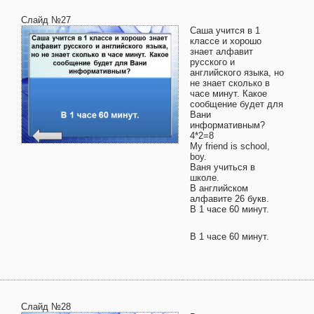
Слайд №27
Саша учится в 1
классе и хорошо
знает алфавит
русского и
английского языка, но
не знает сколько в
часе минут. Какое
сообщение будет для
Вани
информативным?
4*2=8
My friend is school,
boy.
Ваня учиться в
школе.
В английском
алфавите 26 букв.
В 1 часе 60 минут.
В 1 часе 60 минут.
Слайд №28