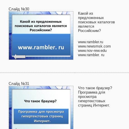
Слайд №30
Какой из
предложенных
поисковых каталогов
является
Российским?
www.rambler.ru
www.newsmsk.com
www.nov-rew.edu
www.rambler. ru
Слайд №31
Что такое браузер?
Программа для
просмотра
гипертекстовых
страниц Интернет.