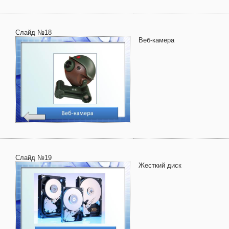
Слайд №18
Веб-камера
Слайд №19
Жесткий диск