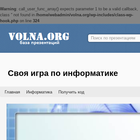
Warning
: call_user_func_array() expects parameter 1 to be a valid callback,
class '' not found in
/home/webadmin/volna.org/wp-includes/class-wp-
hook.php
on line
324
Найти:
Своя игра по информатике
Главная
Информатика
Получить код