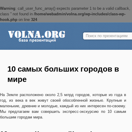
Warning
: call_user_func_array() expects parameter 1 to be a valid callback,
class '' not found in
/home/webadmin/volna.org/wp-includes/class-wp-
hook.php
on line
324
Найти:
10 самых больших городов в
мире
На Земле расположено около 2,5 млрд городов, которые из года в
год, из века в век живут своей обособленной жизнью. Крупные и
маленькие, древние и молодые, каждый из них интересен по-своему.
Мы предлагаем вам совершить экспресс-экскурсию по 10 самым
большим городам мира.