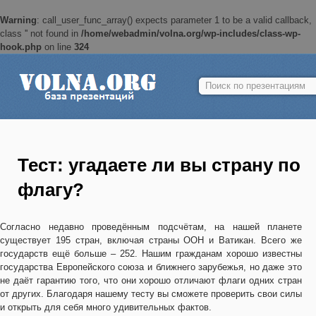
Warning
: call_user_func_array() expects parameter 1 to be a valid callback,
class '' not found in
/home/webadmin/volna.org/wp-includes/class-wp-
hook.php
on line
324
Найти:
Тест: угадаете ли вы страну по
флагу?
Согласно недавно проведённым подсчётам, на нашей планете
существует 195 стран, включая страны ООН и Ватикан. Всего же
государств ещё больше – 252. Нашим гражданам хорошо известны
государства Европейского союза и ближнего зарубежья, но даже это
не даёт гарантию того, что они хорошо отличают флаги одних стран
от других. Благодаря нашему тесту вы сможете проверить свои силы
и открыть для себя много удивительных фактов.