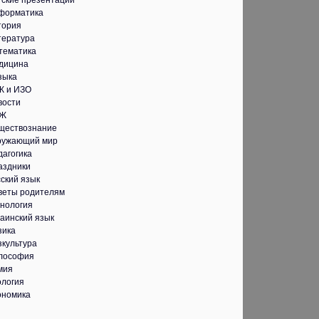
тские презентации
форматика
тория
тература
тематика
дицина
зыка
К и ИЗО
вости
Ж
ществознание
ружающий мир
дагогика
аздники
ский язык
веты родителям
хнология
аинский язык
зика
зкультура
лософия
мия
ология
ономика