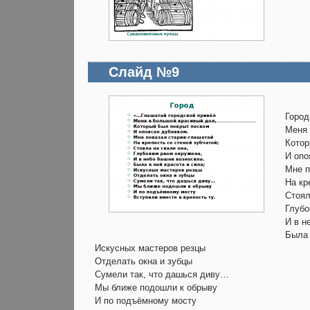
Слайд №9
Город
Меня 
Котор
И опо
Мне п
На кр
Стоял
Глубо
И в н
Была 
Искусных мастеров резцы
Отделать окна и зубцы
Сумели так, что дашься диву…
Мы ближе подошли к обрыву
И по подъёмному мосту