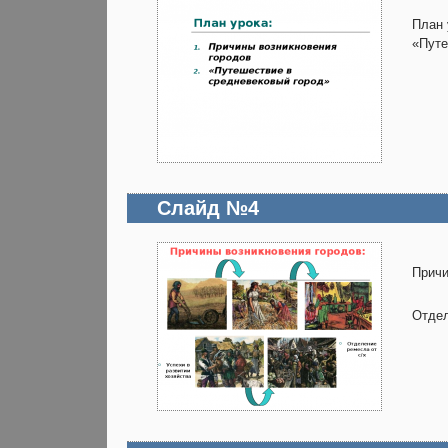
План 
«Путе
Слайд №4
Причи
Отдел