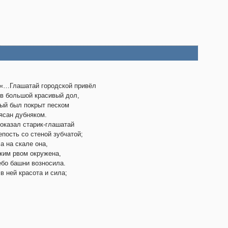
«…Глашатай городской привёл
в большой красивый дол,
ый был покрыт песком
ясан дубняком.
оказал старик-глашатай
епость со стеной зубчатой;
а на скале она,
ким рвом окружена,
ебо башни возносила.
в ней красота и сила;