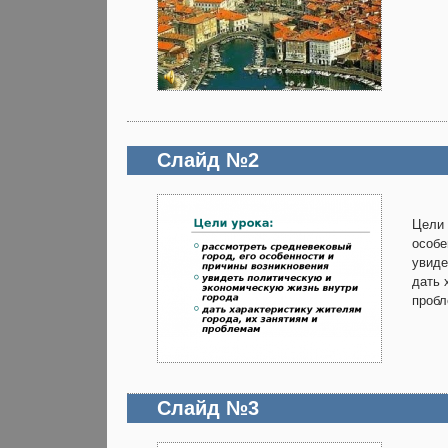
Слайд №2
Цели 
особе
увиде
дать 
проб
Слайд №3