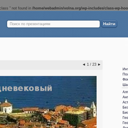
lass '' not found in
/home/webadmin/volna.org/wp-includes/class-wp-ho
Найти:
Б
ш
◄
1 / 23
►
Ин
По
Фо
Ша
Ал
Анг
Ас
Без
Би
Ге
Ге