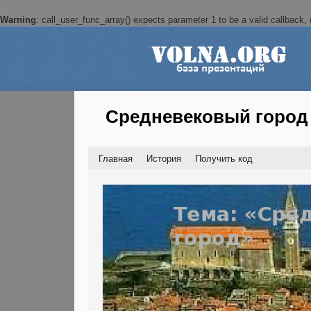
Warning
: call_user_func_array() expects parameter 1 to be a valid callback, c
Средневековый город
Главная
История
Получить код