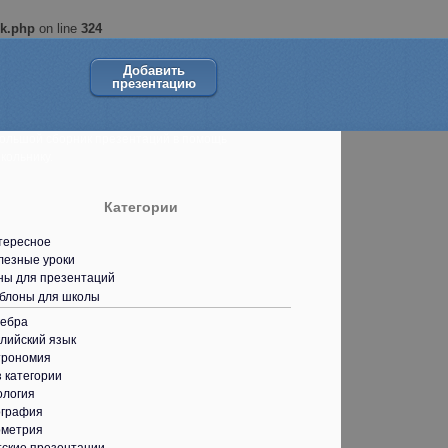
ok.php
on line
324
Добавить
презентацию
ольшой сборник презентаций в помощь
кольнику.
Категории
тересное
лезные уроки
ны для презентаций
блоны для школы
гебра
лийский язык
трономия
 категории
ология
ография
ометрия