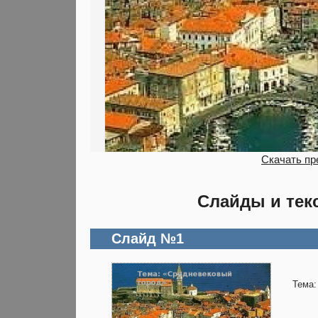
Скачать пр
Слайды и тек
Слайд №1
Тема: