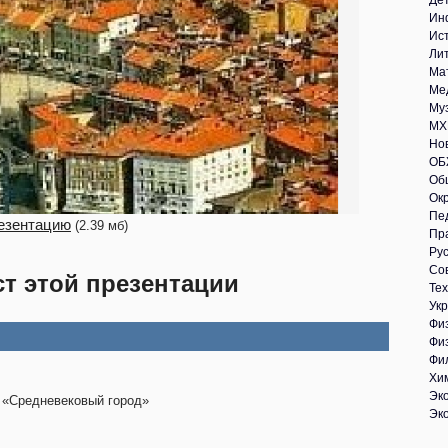
Де
Ин
Ис
Ли
Ма
Ме
Му
МХ
Но
ОБ
Об
Ок
Пе
езентацию
(2.39 мб)
Пр
Рус
Со
ст этой презентации
Те
Укр
Фи
Фи
Фи
Хи
Эк
 «Средневековый город»
Эк