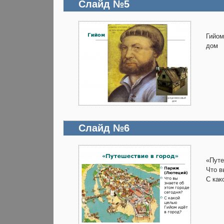
Слайд №5
Гийо
дом
Слайд №6
«Путе
Что в
С как