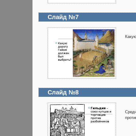
Слайд №7
Какую
Слайд №8
Средн
проти