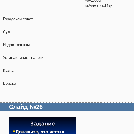
www.edu-
reforma.ru»Мэр
Городской совет
Суд
Издает законы
Устанавливает налоги
Казна
Войско
Слайд №26