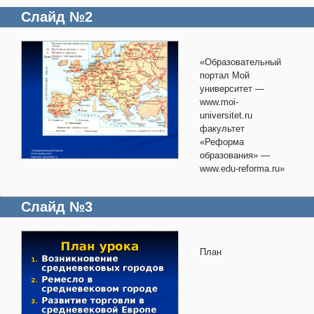
Слайд №2
«Образовательный
портал Мой
университет —
www.moi-
universitet.ru
факультет
«Реформа
образования» —
www.edu-reforma.ru»
Слайд №3
План