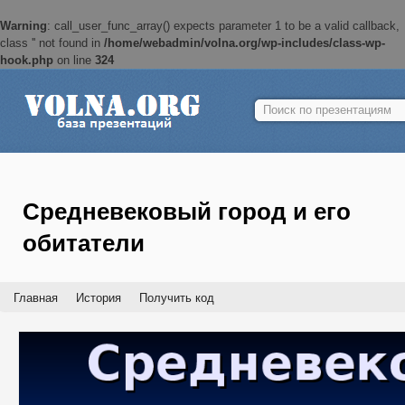
Warning
: call_user_func_array() expects parameter 1 to be a valid callback,
class '' not found in
/home/webadmin/volna.org/wp-includes/class-wp-
hook.php
on line
324
Найти:
Средневековый город и его
обитатели
Главная
История
Получить код