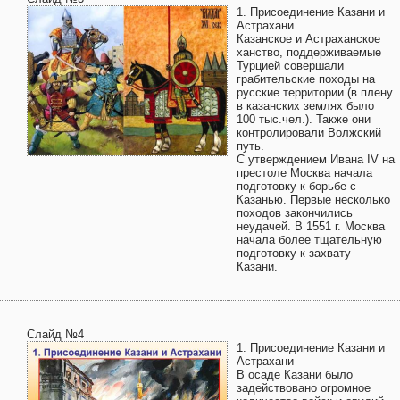
1. Присоединение Казани и
Астрахани
Казанское и Астраханское
ханство, поддерживаемые
Турцией совершали
грабительские походы на
русские территории (в плену
в казанских землях было
100 тыс.чел.). Также они
контролировали Волжский
путь.
С утверждением Ивана IV на
престоле Москва начала
подготовку к борьбе с
Казанью. Первые несколько
походов закончились
неудачей. В 1551 г. Москва
начала более тщательную
подготовку к захвату
Казани.
Слайд №4
1. Присоединение Казани и
Астрахани
В осаде Казани было
задействовано огромное