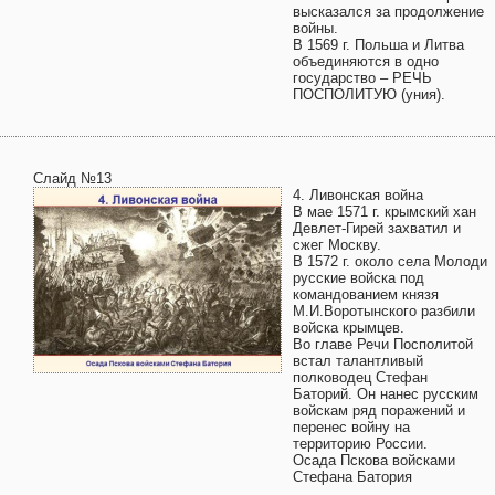
высказался за продолжение
войны.
В 1569 г. Польша и Литва
объединяются в одно
государство – РЕЧЬ
ПОСПОЛИТУЮ (уния).
Слайд №13
4. Ливонская война
В мае 1571 г. крымский хан
Девлет-Гирей захватил и
сжег Москву.
В 1572 г. около села Молоди
русские войска под
командованием князя
М.И.Воротынского разбили
войска крымцев.
Во главе Речи Посполитой
встал талантливый
полководец Стефан
Баторий. Он нанес русским
войскам ряд поражений и
перенес войну на
территорию России.
Осада Пскова войсками
Стефана Батория