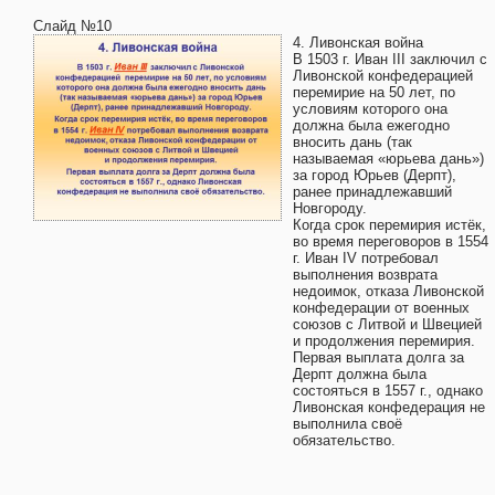
Слайд №10
4. Ливонская война
В 1503 г. Иван III заключил с
Ливонской конфедерацией
перемирие на 50 лет, по
условиям которого она
должна была ежегодно
вносить дань (так
называемая «юрьева дань»)
за город Юрьев (Дерпт),
ранее принадлежавший
Новгороду.
Когда срок перемирия истёк,
во время переговоров в 1554
г. Иван IV потребовал
выполнения возврата
недоимок, отказа Ливонской
конфедерации от военных
союзов с Литвой и Швецией
и продолжения перемирия.
Первая выплата долга за
Дерпт должна была
состояться в 1557 г., однако
Ливонская конфедерация не
выполнила своё
обязательство.