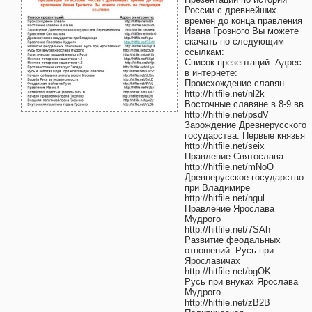
России с древнейших
времен до конца правления
Ивана Грозного Вы можете
скачать по следующим
ссылкам:
Список презентаций: Адрес
в интернете:
Происхождение славян
http://hitfile.net/nl2k
Восточные славяне в 8-9 вв.
http://hitfile.net/psdV
Зарождение Древнерусского
государства. Первые князья
http://hitfile.net/seix
Правление Святослава
http://hitfile.net/mNoO
Древнерусское государство
при Владимире
http://hitfile.net/ngul
Правление Ярослава
Мудрого
http://hitfile.net/7SAh
Развитие феодальных
отношений. Русь при
Ярославичах
http://hitfile.net/bgOK
Русь при внуках Ярослава
Мудрого
http://hitfile.net/zB2B