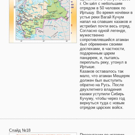
г. Он шёл с небольшим
отрядом в 50 человек по
Иртышу. Во время ночёвки в
устье реки Вагай Кучум
напал на спавших казаков и
истребил почти весь отряд.
Согласно одной легенде,
мужественно
сопротивлявшийся атаман
был обременен своими
доспехами, в частности,
подаренным царем
панцирем, и, пытаясь
переплыть реку, утонул в
Иртыше.
Казаков оставалось так
мало, что атаман Мещеряк
должен был выступить
обратно на Русь. После
двухлетнего владения
казаки уступили Сибирь
Кучуму, чтобы через год
вернуться туда с новым
отрядом царских войск.
Слайд №18
Презентации по истории