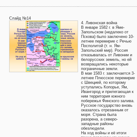
Слайд №14
4. Ливонская война
В январе 1582 г. в Яме-
Запольском (недалеко от
Пскова) было заключено 10-
летнее перемирие с Речью
Посполитой (т. н. Ям-
Запольский мир). Россия
отказывалась от Ливонии и
белорусских земель, но ей
возвращались некоторые
пограничные земли.
В мае 1583 г. заключается 3-
летнее Плюсское перемирие
с Швецией, по которому
уступались Копорье, Ям,
Ивангород и прилегающая к
ним территория южного
побережья Финского залива.
Русское государство вновь
оказалось отрезанным от
моря. Страна была
разорена, а северо-
западные районы
обезлюдели.
На ход войны и её итоги