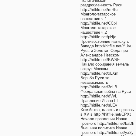
Политическая
раздробленность Руси
http://hitfile.net/mHfu
Монголо-татарское
нашествие ч.1
http://hitfile.net/CCpI
Монголо-татарское
нашествие ч.2
http://hitfile.net/pHjx
Противостояние натиску с
Запада http://hitfile.net/YUyu
Русь и Золотая Орда при
Александре Невском
http://hitfile.net/KWSF
Начало собирания земель
вокруг Москвы
http://hitfile.net/xLXm
Борьба Руси за
независимость
http://hitfile.net/3nLB
Феодальная война на Руси
http://hitfile.net/dVyL
Правление Ивана III
http://hitfile.net/sLEv
Хозяйство, власть и церковь
в XV в http://hitfile.net/CPXt
Начало правления Ивана
Грозного http://hitfile.net/baDh
Внешняя политика Ивана
Грозного http://hitfile.net/yx2y