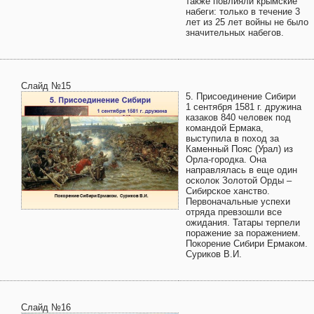
также повлияли крымские
набеги: только в течение 3
лет из 25 лет войны не было
значительных набегов.
Слайд №15
5. Присоединение Сибири
1 сентября 1581 г. дружина
казаков 840 человек под
командой Ермака,
выступила в поход за
Каменный Пояс (Урал) из
Орла-городка. Она
направлялась в еще один
осколок Золотой Орды –
Сибирское ханство.
Первоначальные успехи
отряда превзошли все
ожидания. Татары терпели
поражение за поражением.
Покорение Сибири Ермаком.
Суриков В.И.
Слайд №16