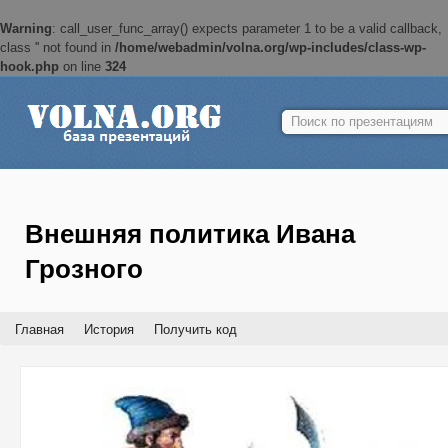
Warning
: call_user_func_array() expects parameter 1 to be a valid callback,
class '' not found in
/home/webadmin/volna.org/wp-includes/class-wp-
hook.php
on line
324
Найти:
Внешняя политика Ивана
Грозного
Главная
История
Получить код