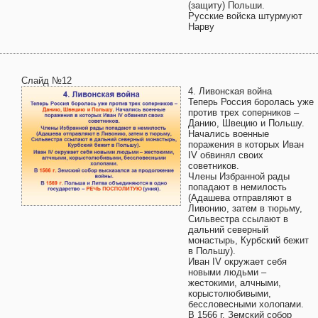
(защиту) Польши.
Русские войска штурмуют
Нарву
Слайд №12
4. Ливонская война
Теперь Россия боролась уже
против трех соперников –
Данию, Швецию и Польшу.
Начались военные
поражения в которых Иван
IV обвинял своих
советников.
Члены Избранной рады
попадают в немилость
(Адашева отправляют в
Ливонию, затем в тюрьму,
Сильвестра ссылают в
дальний северный
монастырь, Курбский бежит
в Польшу).
Иван IV окружает себя
новыми людьми –
жестокими, алчными,
корыстолюбивыми,
бессловесными холопами.
В 1566 г. Земский собор