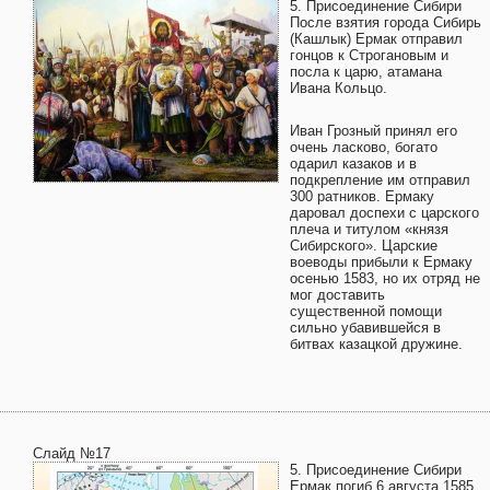
5. Присоединение Сибири
После взятия города Сибирь
(Кашлык) Ермак отправил
гонцов к Строгановым и
посла к царю, атамана
Ивана Кольцо.
Иван Грозный принял его
очень ласково, богато
одарил казаков и в
подкрепление им отправил
300 ратников. Ермаку
даровал доспехи с царского
плеча и титулом «князя
Сибирского». Царские
воеводы прибыли к Ермаку
осенью 1583, но их отряд не
мог доставить
существенной помощи
сильно убавившейся в
битвах казацкой дружине.
Слайд №17
5. Присоединение Сибири
Ермак погиб 6 августа 1585