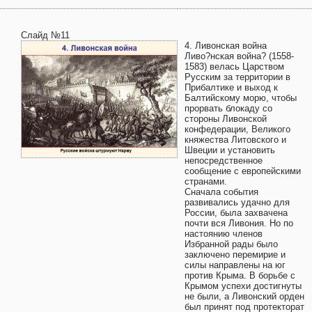
Слайд №11
4. Ливонская война
Ливо?нская война? (1558-
1583) велась Царством
Русским за территории в
Прибалтике и выход к
Балтийскому морю, чтобы
прорвать блокаду со
стороны Ливонской
конфедерации, Великого
княжества Литовского и
Швеции и установить
непосредственное
сообщение с европейскими
странами.
Сначала события
развивались удачно для
России, была захвачена
почти вся Ливония. Но по
настоянию членов
Избранной рады было
заключено перемирие и
силы направлены на юг
против Крыма. В борьбе с
Крымом успехи достигнуты
не были, а Ливонский орден
был принят под протекторат