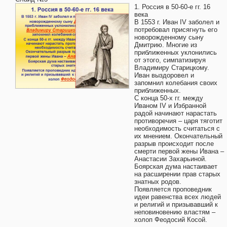
1. Россия в 50-60-е гг. 16
века
В 1553 г. Иван IV заболел и
потребовал присягнуть его
новорожденному сыну
Дмитрию. Многие из
приближенных уклонились
от этого, симпатизируя
Владимиру Старицкому.
Иван выздоровел и
запомнил колебания своих
приближенных.
С конца 50-х гг. между
Иваном IV и Избранной
радой начинают нарастать
противоречия – царя тяготит
необходимость считаться с
их мнением. Окончательный
разрыв происходит после
смерти первой жены Ивана –
Анастасии Захарьиной.
Боярская дума настаивает
на расширении прав старых
знатных родов.
Появляется проповедник
идеи равенства всех людей
и религий и призывавший к
неповиновению властям –
холоп Феодосий Косой.