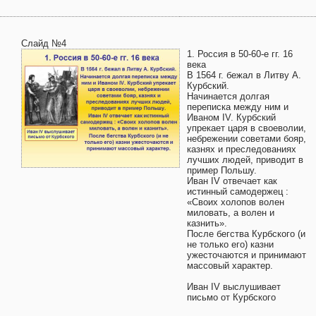
Слайд №4
1. Россия в 50-60-е гг. 16
века
В 1564 г. бежал в Литву А.
Курбский.
Начинается долгая
переписка между ним и
Иваном IV. Курбский
упрекает царя в своеволии,
небрежении советами бояр,
казнях и преследованиях
лучших людей, приводит в
пример Польшу.
Иван IV отвечает как
истинный самодержец :
«Своих холопов волен
миловать, а волен и
казнить».
После бегства Курбского (и
не только его) казни
ужесточаются и принимают
массовый характер.
Иван IV выслушивает
письмо от Курбского