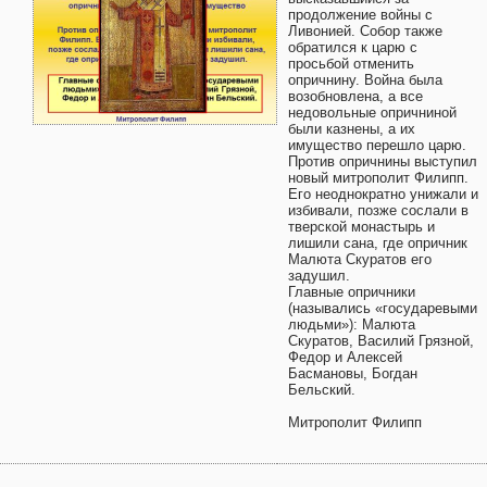
продолжение войны с
Ливонией. Собор также
обратился к царю с
просьбой отменить
опричнину. Война была
возобновлена, а все
недовольные опричниной
были казнены, а их
имущество перешло царю.
Против опричнины выступил
новый митрополит Филипп.
Его неоднократно унижали и
избивали, позже сослали в
тверской монастырь и
лишили сана, где опричник
Малюта Скуратов его
задушил.
Главные опричники
(назывались «государевыми
людьми»): Малюта
Скуратов, Василий Грязной,
Федор и Алексей
Басмановы, Богдан
Бельский.
Митрополит Филипп