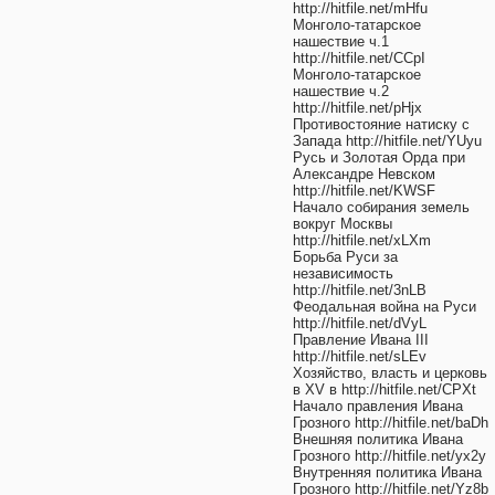
http://hitfile.net/mHfu
Монголо-татарское
нашествие ч.1
http://hitfile.net/CCpI
Монголо-татарское
нашествие ч.2
http://hitfile.net/pHjx
Противостояние натиску с
Запада http://hitfile.net/YUyu
Русь и Золотая Орда при
Александре Невском
http://hitfile.net/KWSF
Начало собирания земель
вокруг Москвы
http://hitfile.net/xLXm
Борьба Руси за
независимость
http://hitfile.net/3nLB
Феодальная война на Руси
http://hitfile.net/dVyL
Правление Ивана III
http://hitfile.net/sLEv
Хозяйство, власть и церковь
в XV в http://hitfile.net/CPXt
Начало правления Ивана
Грозного http://hitfile.net/baDh
Внешняя политика Ивана
Грозного http://hitfile.net/yx2y
Внутренняя политика Ивана
Грозного http://hitfile.net/Yz8b