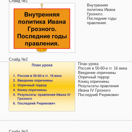
Слайд №1
Внутренняя
политика Ивана
Грозного.
Последние годы
правления.
Слайд №2
План урока
Россия в 50-60-е гг. 16 века
Введение опричнины
Опричный террор
Конец опричнины
Результаты правления
Ивана IV Грозного
Последний Рюрикович
Слайд №3