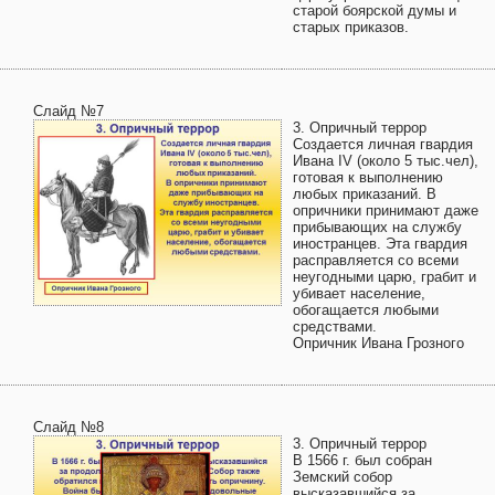
старой боярской думы и
старых приказов.
Слайд №7
3. Опричный террор
Создается личная гвардия
Ивана IV (около 5 тыс.чел),
готовая к выполнению
любых приказаний. В
опричники принимают даже
прибывающих на службу
иностранцев. Эта гвардия
расправляется со всеми
неугодными царю, грабит и
убивает население,
обогащается любыми
средствами.
Опричник Ивана Грозного
Слайд №8
3. Опричный террор
В 1566 г. был собран
Земский собор
высказавшийся за