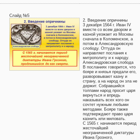
Слайд №5
2. Введение опричнины
3 декабря 1564 г. Иван IV
вместе со всем двором и
казной уезжает из Москвы
сначала в Коломенское, а
потом в Александровскую
слободу. Оттуда он
направляет послания к
митрополиту и к народу.
Александровская слобода
В посланиях говорится, что
бояре и князья предали его,
разворовывают казну и
страну, а на народ он зла не
держит. Собравшийся
толпами народ просит царя
вернуться и впредь
наказывать всех кого он
сочтет нужным любыми
методами. Бояре также
подтверждают право царя
казнить или миловать.
С 1565 г. начинается период
жесточайшей
неограниченной диктатуры
Ивана Грозного,