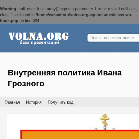
Warning
: call_user_func_array() expects parameter 1 to be a valid callback,
class '' not found in
/home/webadmin/volna.org/wp-includes/class-wp-
hook.php
on line
324
Найти:
Внутренняя политика Ивана
Грозного
Главная
История
Получить код