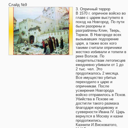
Слайд №9
3. Опричный террор
В 1570 г. опричное войско во
главе с царем выступило в
поход на Новгород. По пути
были разорены и
разграблены Клин, Тверь,
Торжок. В Новгороде всех
вызывавших подозрение
царя, а также всех кого
такими считали опричники
жестоко избивали и топили в
реке Волхов. По
свидетельствам летописцев
ежедневно убивали от 1 до
2 тыс. чел. Это
продолжалось 2 месяца.
Все имущество убитых
переходило к царю и
опричникам. После
усмирения Новгорода
войско отправилось в Псков.
Убийства в Пскове не
достигли такого размаха
благодаря юродивому и
суеверности Ивана IV. Царь
вернулся в Москву и казни
продолжились.
Казнили И.Висковатого,