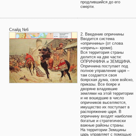
продлившийся до его
смерти.
Слайд №6
2. Введение опричнины
Вводится система
«опричнины» (от слова
«опричь»- кроме).
Вся территория страны
делится на две части:
ОПРИЧНИНА и ЗЕМЩИНА.
Опричнина поступает под
полное управление царя –
там создается своя
боярская дума, свое войско,
приказы. Все бояре и
дворяне владевшие
землями на этой территории
и не вошедшие в число
опричников выселяются,
имущество их поступает в
распоряжение царя. В
опричнину входят наиболее
богатые и стратегически
важные районы страны.
На территории Земщины
царь управляет с помощью