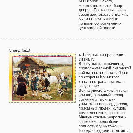
М.И.Воротынского,
множество князей, бояр,
дворян. Постоянные казни
своей жестокостью должны
были погасить любые
попытки сопротивления
центральной власти.
Слайд №10
4. Результаты правления
Ивана IV
В результате опричнины,
продолжительной ливонской
войны, постоянных набегов
со стороны Крымского
ханства страна пришла в
запустение.
Война уносила жизни тысяч
воинов, опричный террор
сотнями и тысячами
уничтожал воевод, дворян,
приказных людей, купцов,
ремесленников, крестьян.
Многие старые боярские и
княжеские роды были
полностью уничтожены.
Города оскудели людьми, а