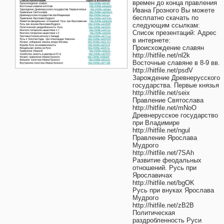
времен до конца правления
Ивана Грозного Вы можете
бесплатно скачать по
следующим ссылкам:
Список презентаций: Адрес
в интернете:
Происхождение славян
http://hitfile.net/nl2k
Восточные славяне в 8-9 вв.
http://hitfile.net/psdV
Зарождение Древнерусского
государства. Первые князья
http://hitfile.net/seix
Правление Святослава
http://hitfile.net/mNoO
Древнерусское государство
при Владимире
http://hitfile.net/ngul
Правление Ярослава
Мудрого
http://hitfile.net/7SAh
Развитие феодальных
отношений. Русь при
Ярославичах
http://hitfile.net/bgOK
Русь при внуках Ярослава
Мудрого
http://hitfile.net/zB2B
Политическая
раздробленность Руси