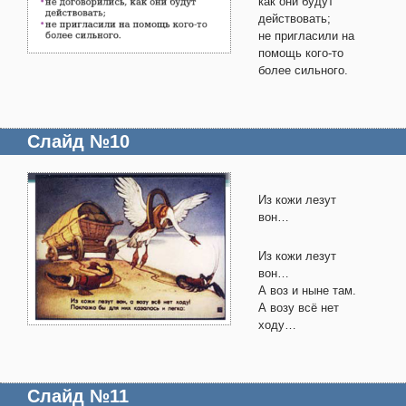
как они будут
действовать;
не пригласили на
помощь кого-то
более сильного.
Слайд №10
Из кожи лезут
вон…
Из кожи лезут
вон…
А воз и ныне там.
А возу всё нет
ходу…
Слайд №11