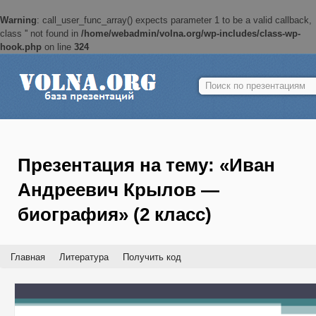
Warning
: call_user_func_array() expects parameter 1 to be a valid callback,
class '' not found in
/home/webadmin/volna.org/wp-includes/class-wp-
hook.php
on line
324
Найти:
Презентация на тему: «Иван
Андреевич Крылов —
биография» (2 класс)
Главная
Литература
Получить код