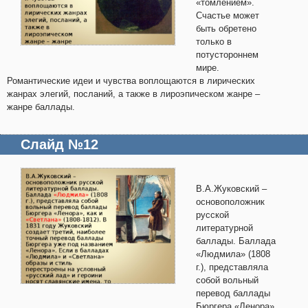
«томлением».
Счастье может
быть обретено
только в
потустороннем
мире.
Романтические идеи и чувства воплощаются в лирических
жанрах элегий, посланий, а также в лироэпическом жанре –
жанре баллады.
Слайд №12
В.А.Жуковский –
основоположник
русской
литературной
баллады. Баллада
«Людмила» (1808
г.), представляла
собой вольный
перевод баллады
Бюргера «Ленора»,