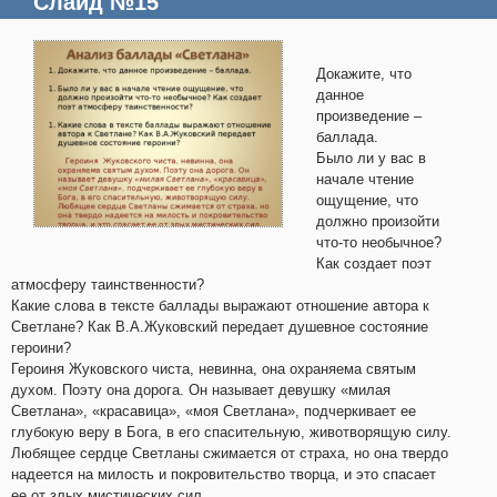
Слайд №15
Докажите, что
данное
произведение –
баллада.
Было ли у вас в
начале чтение
ощущение, что
должно произойти
что-то необычное?
Как создает поэт
атмосферу таинственности?
Какие слова в тексте баллады выражают отношение автора к
Светлане? Как В.А.Жуковский передает душевное состояние
героини?
Героиня Жуковского чиста, невинна, она охраняема святым
духом. Поэту она дорога. Он называет девушку «милая
Светлана», «красавица», «моя Светлана», подчеркивает ее
глубокую веру в Бога, в его спасительную, животворящую силу.
Любящее сердце Светланы сжимается от страха, но она твердо
надеется на милость и покровительство творца, и это спасает
ее от злых мистических сил.