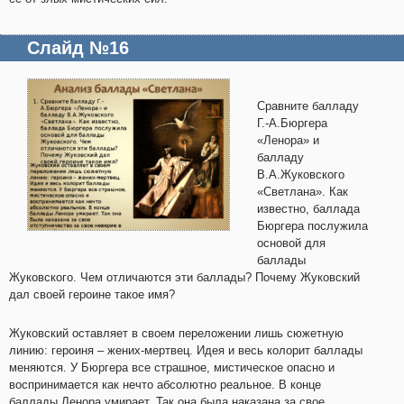
Слайд №16
Сравните балладу
Г.-А.Бюргера
«Ленора» и
балладу
В.А.Жуковского
«Светлана». Как
известно, баллада
Бюргера послужила
основой для
баллады
Жуковского. Чем отличаются эти баллады? Почему Жуковский
дал своей героине такое имя?
Жуковский оставляет в своем переложении лишь сюжетную
линию: героиня – жених-мертвец. Идея и весь колорит баллады
меняются. У Бюргера все страшное, мистическое опасно и
воспринимается как нечто абсолютно реальное. В конце
баллады Ленора умирает. Так она была наказана за свое