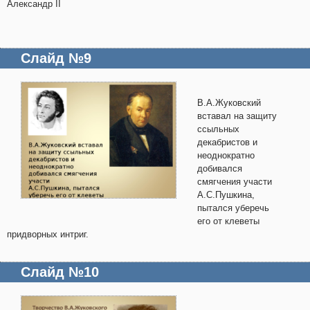
Александр II
Слайд №9
В.А.Жуковский
вставал на защиту
ссыльных
декабристов и
неоднократно
добивался
смягчения участи
А.С.Пушкина,
пытался уберечь
его от клеветы
придворных интриг.
Слайд №10