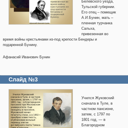
Белевского уезда,
Тульской губернии.
Его отец – помещик
А.И.Бунин, мать –
пленная турчанка
Сальха,
привезенная во
время войны крестьянами из-под крепости Бендеры и
подаренной Бунину.
Афанасий Иванович Бунин
Слайд №3
Учился Жуковский
сначала в Туле, в
частном пансионе,
затем, с 1797 по
1801 год, — в
Благородном