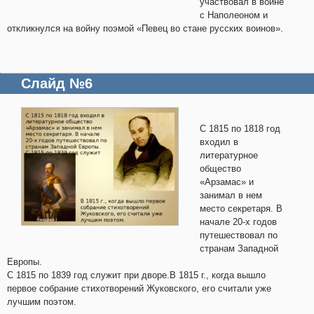
участвовал в войне
с Наполеоном и
откликнулся на войну поэмой «Певец во стане русских воинов».
Слайд №6
С 1815 по 1818 год
входил в
литературное
общество
«Арзамас» и
занимал в нем
место секретаря. В
начале 20-х годов
путешествовал по
странам Западной
Европы.
С 1815 по 1839 год служит при дворе.В 1815 г., когда вышло
первое собрание стихотворений Жуковского, его считали уже
лучшим поэтом.