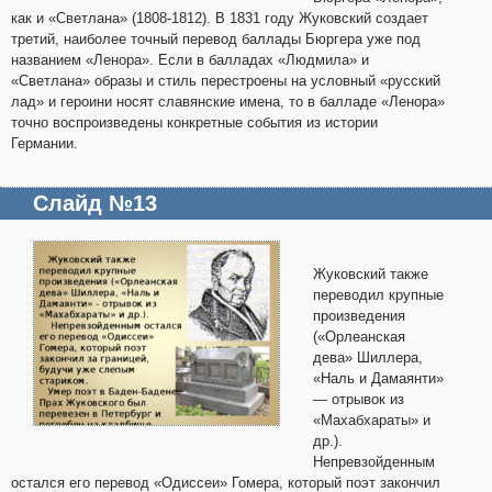
как и «Светлана» (1808-1812). В 1831 году Жуковский создает
третий, наиболее точный перевод баллады Бюргера уже под
названием «Ленора». Если в балладах «Людмила» и
«Светлана» образы и стиль перестроены на условный «русский
лад» и героини носят славянские имена, то в балладе «Ленора»
точно воспроизведены конкретные события из истории
Германии.
Слайд №13
Жуковский также
переводил крупные
произведения
(«Орлеанская
дева» Шиллера,
«Наль и Дамаянти»
— отрывок из
«Махабхараты» и
др.).
Непревзойденным
остался его перевод «Одиссеи» Гомера, который поэт закончил