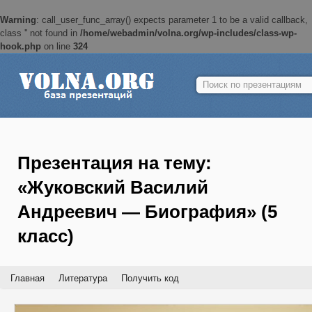
Warning
: call_user_func_array() expects parameter 1 to be a valid callback,
class '' not found in
/home/webadmin/volna.org/wp-includes/class-wp-
hook.php
on line
324
Найти:
Презентация на тему:
«Жуковский Василий
Андреевич — Биография» (5
класс)
Главная
Литература
Получить код