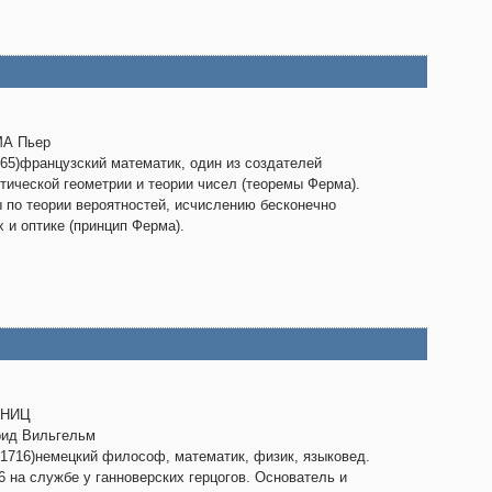
А Пьер
-65)французский математик, один из создателей
тической геометрии и теории чисел (теоремы Ферма).
 по теории вероятностей, исчислению бесконечно
 и оптике (принцип Ферма).
БНИЦ
рид Вильгельм
-1716)немецкий философ, математик, физик, языковед.
6 на службе у ганноверских герцогов. Основатель и