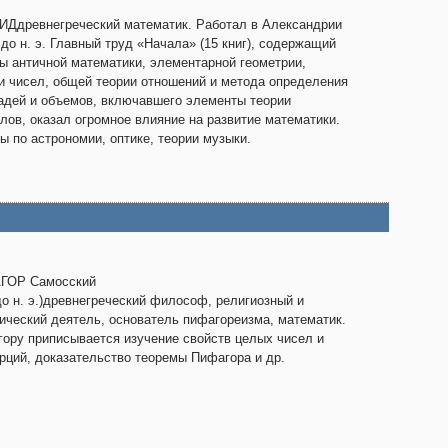
Ддревнегреческий математик. Работал в Александрии
. до н. э. Главный труд «Начала» (15 книг), содержащий
ы античной математики, элементарной геометрии,
и чисел, общей теории отношений и метода определения
дей и объемов, включавшего элементы теории
лов, оказал огромное влияние на развитие математики.
ы по астрономии, оптике, теории музыки.
ГОР Самосский
 до н. э.)древнегреческий философ, религиозный и
ический деятель, основатель пифагореизма, математик.
ору приписывается изучение свойств целых чисел и
рций, доказательство теоремы Пифагора и др.