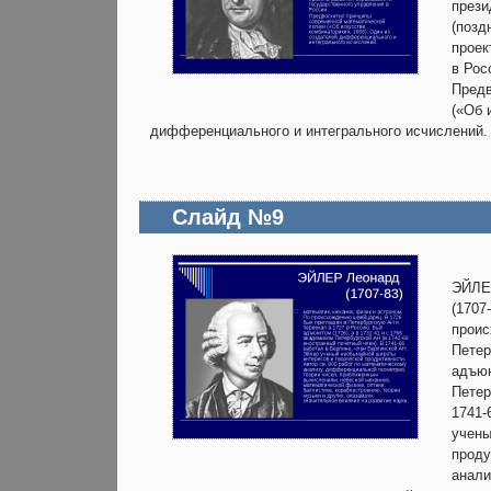
прези
(позд
проек
в Рос
Предв
(«Об 
дифференциального и интегрального исчислений.
Слайд №9
ЭЙЛЕ
(1707
проис
Петер
адъюн
Петер
1741-
учены
проду
анали