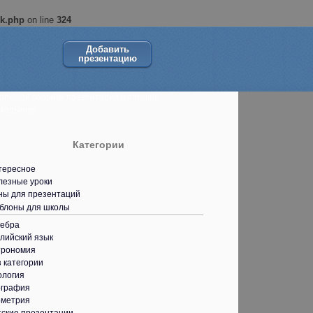
ok.php
on line
324
Добавить
презентацию
ольшой сборник презентаций в помощь
кольнику.
Категории
тересное
лезные уроки
ны для презентаций
блоны для школы
гебра
лийский язык
трономия
 категории
ология
ография
ометрия