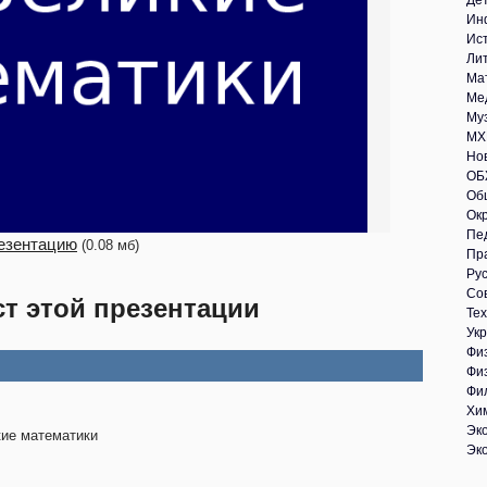
Де
Ин
Ис
Ли
Ма
Ме
Му
МХ
Но
ОБ
Об
Ок
Пе
езентацию
(0.08 мб)
Пр
Рус
Со
ст этой презентации
Те
Укр
Фи
Фи
Фи
Хи
Эк
ие математики
Эк