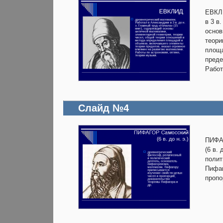
ЕВКЛИ
в 3 в
основ
теори
площа
преде
Работ
Слайд №4
ПИФА
(6 в.
полит
Пифаг
пропо