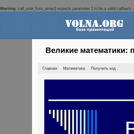
Warning
: call_user_func_array() expects parameter 1 to be a valid callback, c
Великие математики: 
Главная
Математика
Получить код