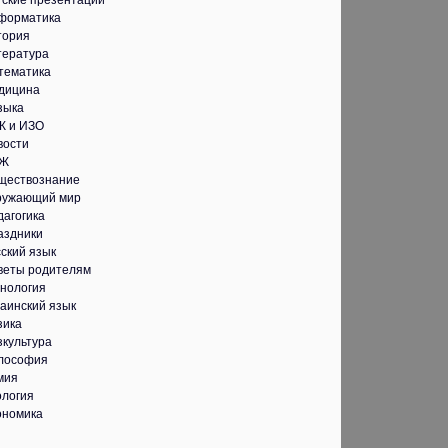
тские презентации
форматика
тория
тература
тематика
дицина
зыка
К и ИЗО
вости
Ж
ществознание
ружающий мир
дагогика
аздники
ский язык
веты родителям
хнология
аинский язык
зика
зкультура
лософия
мия
ология
ономика