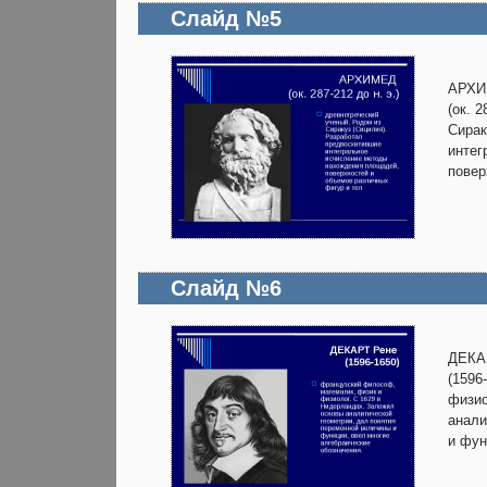
Слайд №5
АРХ
(ок. 
Сирак
интег
повер
Слайд №6
ДЕКА
(1596
физио
анали
и фун