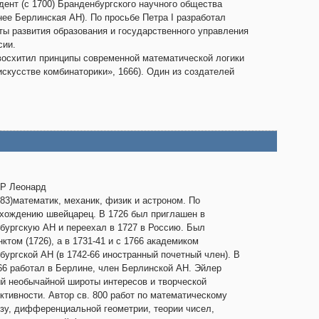
дент (с 1700) Бранденбургского научного общества
нее Берлинская АН). По просьбе Петра I разработал
ты развития образования и государственного управления
сии.
осхитил принципы современной математической логики
искусстве комбинаторики», 1666). Один из создателей
Р Леонард
-83)математик, механик, физик и астроном. По
хождению швейцарец. В 1726 был приглашен в
бургскую АН и переехал в 1727 в Россию. Был
ктом (1726), а в 1731-41 и с 1766 академиком
бургской АН (в 1742-66 иностранный почетный член). В
66 работал в Берлине, член Берлинской АН. Эйлер
й необычайной широты интересов и творческой
ктивности. Автор св. 800 работ по математическому
зу, дифференциальной геометрии, теории чисел,