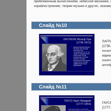
приближенным вычислениям, небесной механике, м
кораблестроению, теории музыки и других, оказав
Слайд №10
ЛАГР
(1736
почет
вариа
понят
алгеб
Слайд №11
ГАУС
(1777