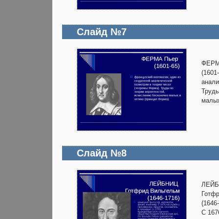
Слайд №7
ФЕРМ
(1601
анали
Труды
малых
Слайд №8
ЛЕЙ
Готф
(1646
С 167