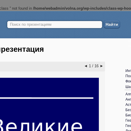
lass '' not found in
/home/webadmin/volna.org/wp-includes/class-wp-ho
Найти:
Б
ш
презентация
◄
1 / 16
►
Ин
По
Фо
Ша
Ал
Анг
Ас
Без
Би
Ге
Ге