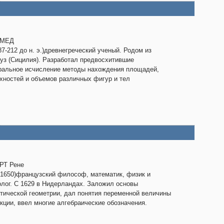
ИМЕД
287-212 до н. э.)древнегреческий ученый. Родом из
уз (Сицилия). Разработал предвосхитившие
ральное исчисление методы нахождения площадей,
хностей и объемов различных фигур и тел
РТ Рене
-1650)французский философ, математик, физик и
лог. С 1629 в Нидерландах. Заложил основы
тической геометрии, дал понятия переменной величины
кции, ввел многие алгебраические обозначения.