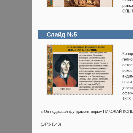
рынк
ОПЫТ
Слайд №5
Копер
гелио
естес
веков
видим
оси и
учени
сфер»
1828.
« Он подрывал фундамент веры» НИКОЛАЙ КОП
(1473-1543)