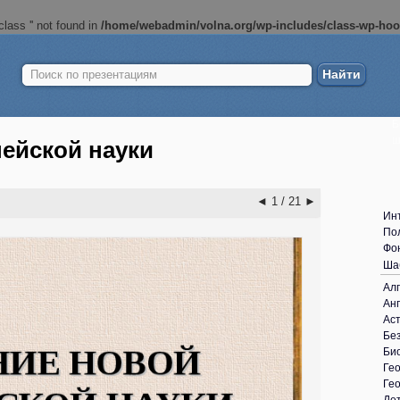
lass '' not found in
/home/webadmin/volna.org/wp-includes/class-wp-ho
Найти:
Б
ш
ейской науки
◄
1 / 21
►
Ин
По
Фо
Ша
Ал
Анг
Ас
Без
Би
Ге
Ге