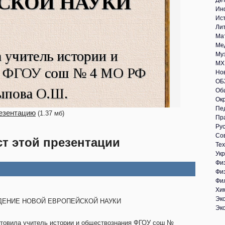
Де
Ин
Ис
Ли
Ма
Ме
Му
МХ
Но
ОБ
Об
Ок
Пе
езентацию
(1.37 мб)
Пр
Рус
Со
ст этой презентации
Те
Укр
Фи
Фи
Фи
Хи
Эк
ЕНИЕ НОВОЙ ЕВРОПЕЙСКОЙ НАУКИ
Эк
товила учитель истории и обществознания ФГОУ сош №