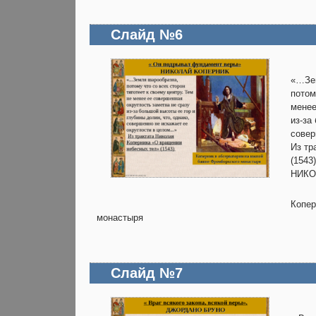
Слайд №6
«…Зе
потом
менее
из-за
совер
Из тр
(1543
НИКО
Копер
монастыря
Слайд №7