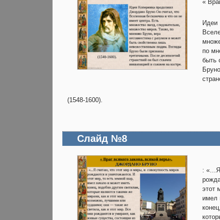
« Вра
Идеи 
Вселе
множе
по мн
быть 
Бруно
стран
(1548-1600).
Слайд №8
: «…Я
рожда
этот 
имел 
конец
котор