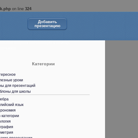
ok.php
on line
324
Добавить
презентацию
ольшой сборник презентаций в помощь
кольнику.
Категории
тересное
лезные уроки
ны для презентаций
блоны для школы
гебра
лийский язык
трономия
 категории
ология
ография
ометрия