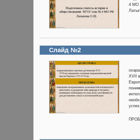
4 МО
Латып
Слайд №2
охара
XVII 
Европ
поним
интел
необх
успех
ПРО