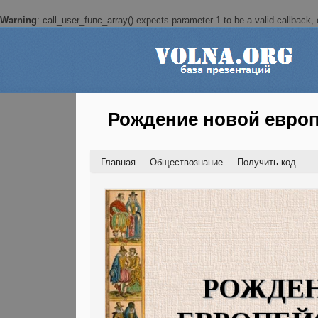
Warning
: call_user_func_array() expects parameter 1 to be a valid callback, c
Рождение новой европ
Главная
Обществознание
Получить код