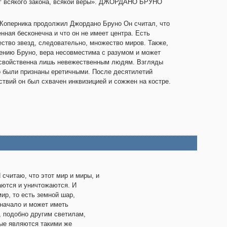
г всякого закона, всякой веры». ДЖОРДАНО БРУНО
Коперника продолжил Джордано Бруно Он считал, что
нная бесконечна и что он не имеет центра. Есть
ство звезд, следовательно, множество миров. Также,
ению Бруно, вера несовместима с разумом и может
свойственна лишь невежественным людям. Взгляды
 были признаны еретичными. После десятилетий
ствий он был схвачен инквизицией и сожжен на костре.
 считаю, что этот мир и миры, и
ются и уничтожаются. И
мир, то есть земной шар,
начало и может иметь
, подобно другим светилам,
ые являются такими же