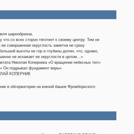
мля шарообразна,
у что со всех сторон тяготеет к своему центру. Тем не
 ее совершенная округлость заметна не сразу
 большой высоты ее гор и глубины долин, что, однако,
шенно не искажает ее округлости в целом…»
актата Николая Коперника «О вращении небесных тел»
)« Он подрывал фундамент веры»
ЛАЙ КОПЕРНИК
ник в обсерватории на южной башне Фромборкского