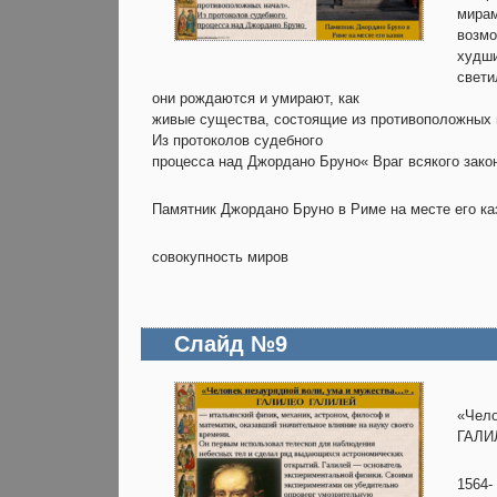
мирам
возмо
худши
свети
они рождаются и умирают, как
живые существа, состоящие из противоположных 
Из протоколов судебного
процесса над Джордано Бруно« Враг всякого за
Памятник Джордано Бруно в Риме на месте его ка
совокупность миров
Слайд №9
«Чело
ГАЛИ
1564-