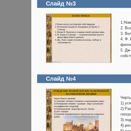
Слайд №3
1.Нов
2. Вс
3. Вк
4. Ф.
филос
5. Дж
собс
Слайд №4
Черты
1) ус
2) Ра
геогр
3) по
4) ро
5) ра