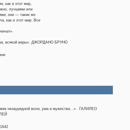
и, как и этот мир,
жно, лучшими или
ми; они — такие же
ла, как и этот мир. Все
начал».
кона, всякой веры». ДЖОРДАНО БРУНО
зни
век незаурядной воли, ума и мужества…» . ГАЛИЛЕО
ЛЕЙ
 1642