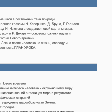
ые шаги в постижении тайн природы.
еленная глазами Н. Коперника, Д. Бруно, Г. Галилея.
лад И. Ньютона в создание новой картины мира.
 Бэкон и Р. Декарт — основоположники науки и
офии Нового времени.
. Локк о праве человека на жизнь, свободу и
твенность.ПЛАН УРОКА:
 Нового времени
иление интереса человека к окружающему миру;
сширение знаний о границах мира в результате
афических открытий
дтверждение шарообразности Земли;
ст городов
звитие мануфактурного производства и мирового