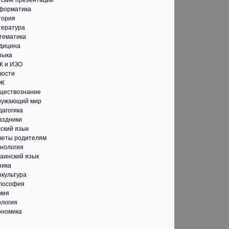
тские презентации
форматика
тория
тература
тематика
дицина
зыка
К и ИЗО
вости
Ж
ществознание
ружающий мир
дагогика
аздники
ский язык
веты родителям
хнология
аинский язык
зика
зкультура
лософия
мия
ология
ономика