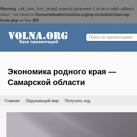
Warning
: call_user_func_array() expects parameter 1 to be a valid callback,
class '' not found in
/home/webadmin/volna.org/wp-includes/class-wp-
hook.php
on line
324
Найти:
Экономика родного края —
Самарской области
Главная
Окружающий мир
Получить код