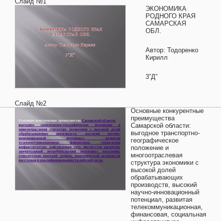
Слайд №1
ЭКОНОМИКА
РОДНОГО КРАЯ
САМАРСКАЯ
ОБЛ.
Автор: Тодоренко
Кирилл
3”Д”
Слайд №2
Основные конкурентные
преимущества
Самарской области:
выгодное транспортно-
географическое
положение и
многоотраслевая
структура экономики с
высокой долей
обрабатывающих
производств, высокий
научно-инновационный
потенциал, развитая
телекоммуникационная,
финансовая, социальная