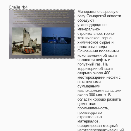
Слайд №4
Минерально-сырьевую
базу Самарской области
образуют
углеводородное,
минерально-
строительное, горно-
техническое, горно-
химическое сырье и
пластовые воды.
Основными полезными
ископаемыми области
являются нефть и
попутный газ. На
территории области
открыто около 400
месторождений нефти с
остаточными
суммарными
извлекаемыми запасами
около 300 млн т. В
области хорошо развита
цементная
промышленность,
производство
строительных
материалов,
сформирован мощный
нефтеперерабатывающий