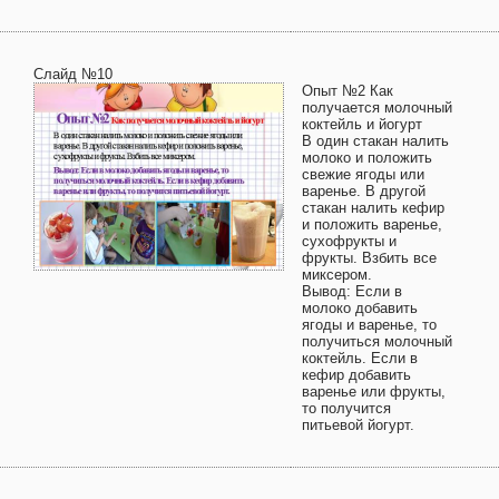
Слайд №10
Опыт №2 Как
получается молочный
коктейль и йогурт
В один стакан налить
молоко и положить
свежие ягоды или
варенье. В другой
стакан налить кефир
и положить варенье,
сухофрукты и
фрукты. Взбить все
миксером.
Вывод: Если в
молоко добавить
ягоды и варенье, то
получиться молочный
коктейль. Если в
кефир добавить
варенье или фрукты,
то получится
питьевой йогурт.