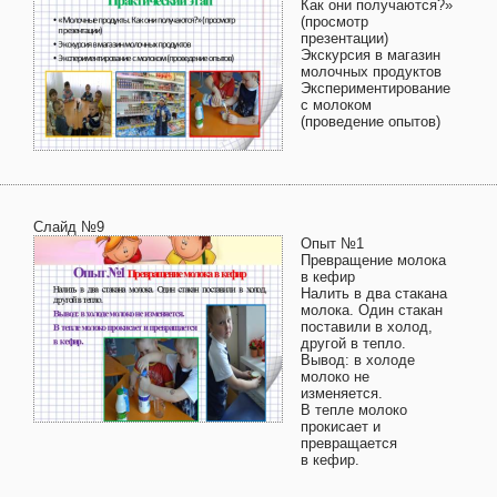
Как они получаются?»
(просмотр
презентации)
Экскурсия в магазин
молочных продуктов
Экспериментирование
с молоком
(проведение опытов)
Слайд №9
Опыт №1
Превращение молока
в кефир
Налить в два стакана
молока. Один стакан
поставили в холод,
другой в тепло.
Вывод: в холоде
молоко не
изменяется.
В тепле молоко
прокисает и
превращается
в кефир.