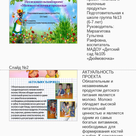
молочные
продукты»
Подготовительная к
школе группа №13
(6-7 лет)
Руководитель:
Мирзагитова
Гульгена
Раефовна,
воспитатель
МАДОУ «Детский
сад №105
«Дюймовочка»
Слайд №2
АКТУАЛЬНОСТЬ
ПРОЕКТА
Обязательным и
незаменимым
продуктом детского
питания является
молоко. Молоко
обладает высокой
питательной
ценностью и является
одним из самых
богатых витаминов,
необходимых для
формирования костей
и зубов. К сожалению