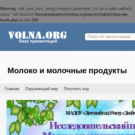
Warning
: call_user_func_array() expects parameter 1 to be a valid callback,
class '' not found in
/home/webadmin/volna.org/wp-includes/class-wp-
hook.php
on line
324
Найти:
Молоко и молочные продукты
Главная
Окружающий мир
Получить код