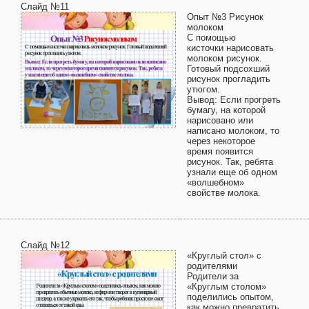
Слайд №11
Опыт №3 Рисунок
молоком
С помощью
кисточки нарисовать
молоком рисунок.
Готовый подсохший
рисунок прогладить
утюгом.
Вывод: Если прогреть
бумагу, на которой
нарисовано или
написано молоком, то
через некоторое
время появится
рисунок. Так, ребята
узнали еще об одном
«волшебном»
свойстве молока.
Слайд №12
«Круглый стол» с
родителями
Родители за
«Круглым столом»
поделились опытом,
как можно превратить