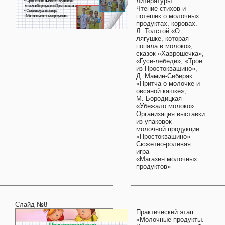
литературы
Чтение стихов и
потешек о молочных
продуктах, коровах.
Л. Толстой «О
лягушке, которая
попала в молоко»,
сказок «Хаврошечка»,
«Гуси-лебеди», «Трое
из Простоквашино»,
Д. Мамин-Сибиряк
«Притча о молочке и
овсяной кашке»,
М. Бородицкая
«Убежало молоко»
Организация выставки
из упаковок
молочной продукции
«Простоквашино»
Сюжетно-ролевая
игра
«Магазин молочных
продуктов»
Слайд №8
Практический этап
«Молочные продукты.