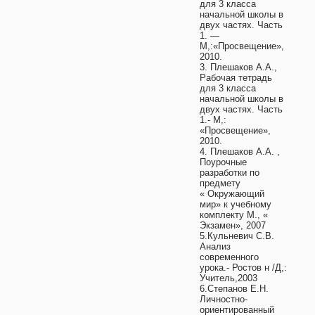
для 3 класса
начальной школы в
двух частях. Часть
1. —
М,:«Просвещение»,
2010.
3. Плешаков А.А.,
Рабочая тетрадь
для 3 класса
начальной школы в
двух частях. Часть
1.- М,:
«Просвещение»,
2010.
4. Плешаков А.А. ,
Поурочные
разработки по
предмету
« Окружающий
мир» к учебному
комплекту М., «
Экзамен», 2007
5.Кульневич С.В.
Анализ
современного
урока.- Ростов н /Д,:
Учитель,2003
6.Степанов Е.Н.
Личностно-
ориентированный