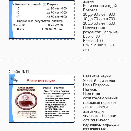
жизни.
Количество людей
Возраст
10 до 90 лет =900
10 до 70 лет =700
10 до 50 лет =500
Полученные
результаты сложить
Всего: 30
Всего:2100
В:К.л 2100:30=70
лет
Слайд №11
Развитие науки.
Ученый- физиолог
Иван Петрович
Павлов.
Является
создателем учения
о высшей нервной
деятельности
животных и
человека. Десятки
лет занимался
изучением сердца и
кровеносных