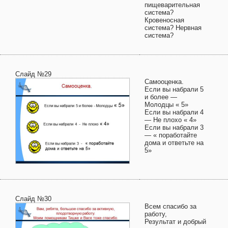
пищеварительная
система?
Кровеносная
система? Нервная
система?
Слайд №29
Самооценка.
Если вы набрали 5
и более —
Молодцы « 5»
Если вы набрали 4
— Не плохо « 4»
Если вы набрали 3
— « поработайте
дома и ответьте на
5»
Слайд №30
Всем спасибо за
работу,
Результат и добрый