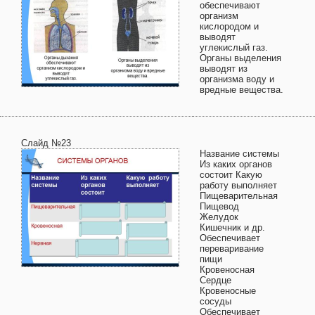
обеспечивают
организм
кислородом и
выводят
углекислый газ.
Органы выделения
выводят из
организма воду и
вредные вещества.
Слайд №23
Название системы
Из каких органов
состоит Какую
работу выполняет
Пищеварительная
Пищевод
Желудок
Кишечник и др.
Обеспечивает
переваривание
пищи
Кровеносная
Сердце
Кровеносные
сосуды
Обеспечивает