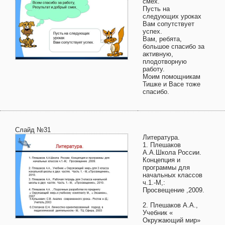
смех.
Пусть на
следующих уроках
Вам сопутствует
успех.
Вам, ребята,
большое спасибо за
активную,
плодотворную
работу.
Моим помощникам
Тишке и Васе тоже
спасибо.
Слайд №31
Литература.
1. Плешаков
А.А.Школа России.
Концепция и
программы для
начальных классов
ч.1.-М,:
Просвещение ,2009.
2. Плешаков А.А.,
Учебник «
Окружающий мир»