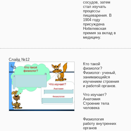
сосудов, затем
стал изучать
процессы
пищеварения. В
1904 году
присуждена
Нобелевская
премия за вклад в
медицину.
Слайд №12
Кто такой
физиолог?
Физиолог- ученый,
занимающийся
изучением строения
и работой органов.
Что изучает?
Анатомия
Строение тела
человека
Физиология
работу внутренних
органов