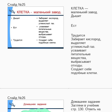
Слайд №25
КЛЕТКА —
маленький завод.
Дышит
Ест
Трудится
Забирает кислород,
выделяет
углекислый газ.
усваивает
питательные
вещества,
выбрасывает
отходы.
Создает себе
подобные клетки.
Слайд №26
Домашнее задание
Загляни в учебник
стр. 130. Ответь на