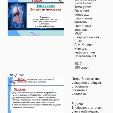
миру3 класс
Тема урока:
Организм
человека
Выполнила
учитель
начальных
классов
МОУ
Староустинская
СОШ
А.М.Ханина.
Учитель
информатики
Покаляева И.П.
2010 г.
900igr.net
Слайд №2
Цель: Знакомство
учащихся с общим
строением
организма
человека.
Задачи:
1) образовательная:
учить наблюдать,