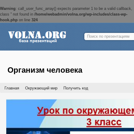
Warning
: call_user_func_array() expects parameter 1 to be a valid callback,
class '' not found in
/home/webadmin/volna.org/wp-includes/class-wp-
hook.php
on line
324
Найти:
Организм человека
Главная
Окружающий мир
Получить код