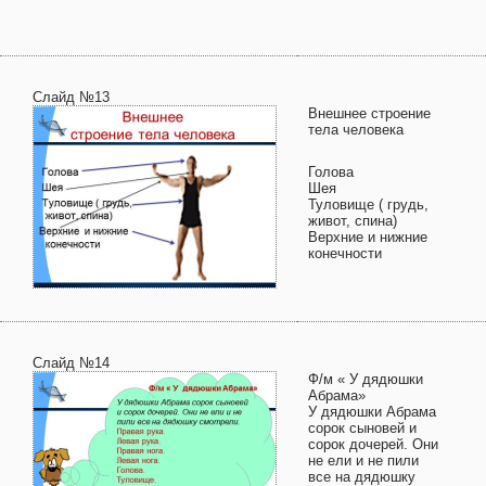
Слайд №13
Внешнее строение
тела человека
Голова
Шея
Туловище ( грудь,
живот, спина)
Верхние и нижние
конечности
Слайд №14
Ф/м « У дядюшки
Абрама»
У дядюшки Абрама
сорок сыновей и
сорок дочерей. Они
не ели и не пили
все на дядюшку