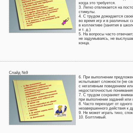
когда это требуется.
3. Легко отвлекается на пост
стимулы.
4. С трудом дожидается свое
во время игр и в различных с
в коллективе (занятия в школ
и т. д.)
5. На вопросы часто отвечает
не задумываясь, не выслуша
конца.
Слайд №9
6. При выполнении предложе
испытывает сложности (не с
с негативным поведением ил
недостаточностью понимания
7. С трудом сохраняет внима
при выполнении заданий или 
8. Часто переходит от одного
незавершенного действия к д
9. Не может играть тихо, спок
10. Болтливый.