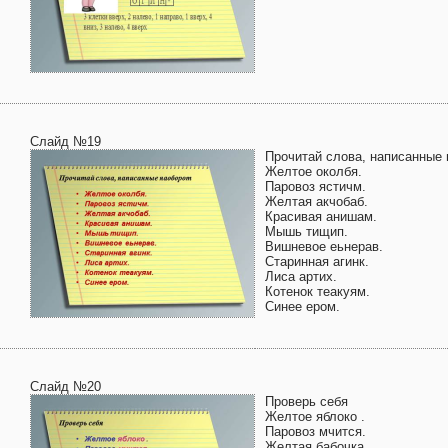
Слайд №19
Прочитай слова, написанные 
Желтое околбя.
Паровоз ястичм.
Желтая акчобаб.
Красивая анишам.
Мышь тищип.
Вишневое еьнерав.
Старинная агинк.
Лиса артих.
Котенок теакуям.
Синее ером.
Слайд №20
Проверь себя
Желтое яблоко .
Паровоз мчится.
Желтая бабочка .