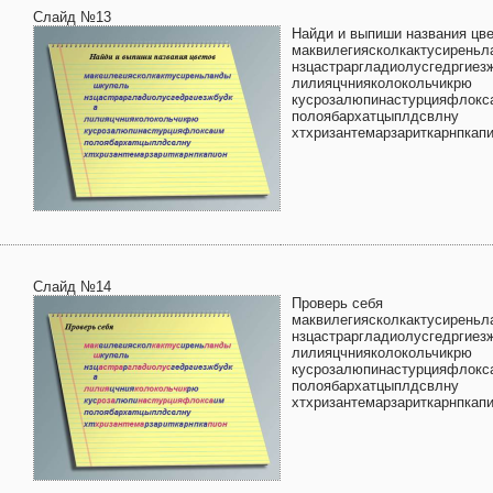
Слайд №13
Найди и выпиши названия цв
маквилегиясколкактусирень
нзцастраргладиолусгедргиез
лилияцчнияколокольчикрю
кусрозалюпинастурцияфлокс
полоябархатцыплдсвлну
хтхризантемарзариткарнпкап
Слайд №14
Проверь себя
маквилегиясколкактусирень
нзцастраргладиолусгедргиез
лилияцчнияколокольчикрю
кусрозалюпинастурцияфлокс
полоябархатцыплдсвлну
хтхризантемарзариткарнпкап