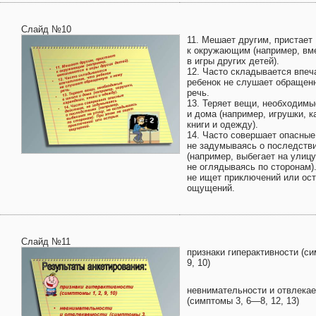
Слайд №10
11. Мешает другим, пристает
к окружающим (например, вм
в игры других детей).
12. Часто складывается впеч
ребенок не слушает обращен
речь.
13. Теряет вещи, необходимы
и дома (например, игрушки, 
книги и одежду).
14. Часто совершает опасные
не задумываясь о последств
(например, выбегает на улицу
не оглядываясь по сторонам)
не ищет приключений или ос
ощущений.
Слайд №11
признаки гиперактивности (си
9, 10)
невнимательности и отвлека
(симптомы 3, 6—8, 12, 13)