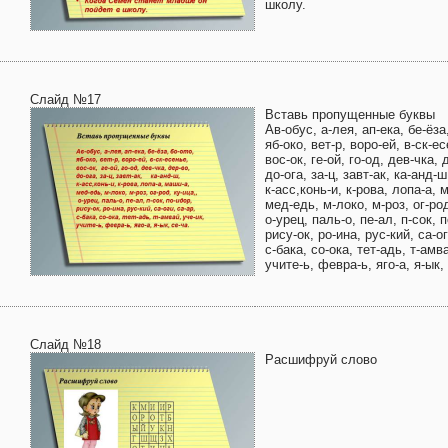
школу.
Слайд №17
Вставь пропущенные буквы
Ав-обус, а-лея, ап-ека, бе-ёза
яб-око, вет-р, воро-ей, в-ск-е
вос-ок, ге-ой, го-од, дев-чка, 
до-ога, за-ц, завт-ак, ка-анд-ш
к-асс,конь-и, к-рова, лопа-а, 
мед-едь, м-локо, м-роз, ог-род
о-урец, паль-о, пе-ал, п-сок, 
рису-ок, ро-ина, рус-кий, са-ог
с-бака, со-ока, тет-адь, т-амва
учите-ь, февра-ь, яго-а, я-ык,
Слайд №18
Расшифруй слово