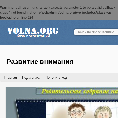
Warning
: call_user_func_array() expects parameter 1 to be a valid callback,
class '' not found in
/home/webadmin/volna.org/wp-includes/class-wp-
hook.php
on line
324
Найти:
Развитие внимания
Главная
Педагогика
Получить код