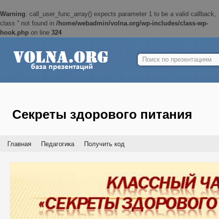
Warning
: call_user_func_array() expects parameter 1 to be a valid callback,
class '' not found in
/home/webadmin/volna.org/wp-includes/class-wp-
hook.php
on line
324
Найти:
Секреты здорового питания
Главная
Педагогика
Получить код