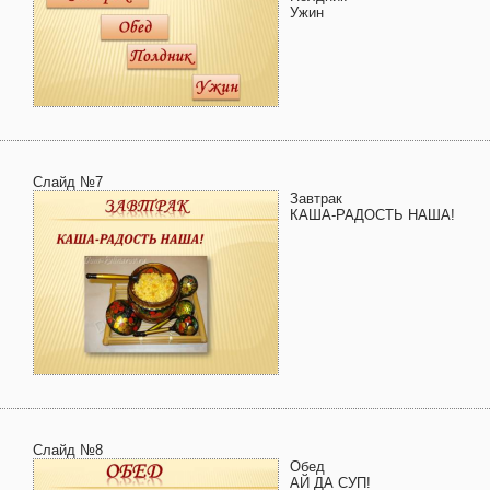
Ужин
Слайд №7
Завтрак
КАША-РАДОСТЬ НАША!
Слайд №8
Обед
АЙ ДА СУП!