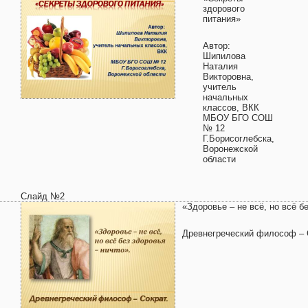
здорового
питания»
Автор:
Шипилова
Наталия
Викторовна,
учитель
начальных
классов, ВКК
МБОУ БГО СОШ
№ 12
Г.Борисоглебска,
Воронежской
области
Слайд №2
«Здоровье – не всё, но всё б
Древнегреческий философ – 