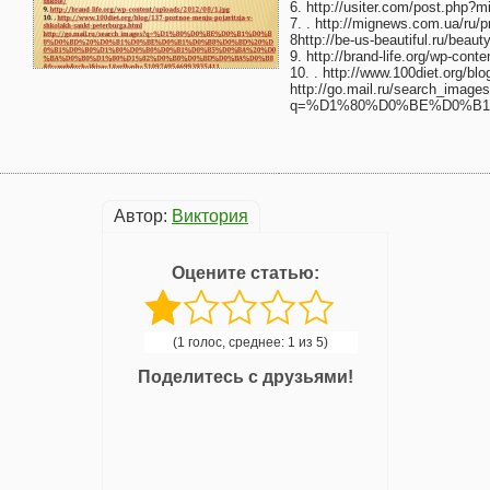
6. http://usiter.com/post.php?
7. . http://mignews.com.ua/ru/pr
8http://be-us-beautiful.ru/beaut
9. http://brand-life.org/wp-cont
10. . http://www.100diet.org/bl
http://go.mail.ru/search_image
q=%D1%80%D0%BE%D0%B1
Автор:
Виктория
Оцените статью:
(1 голос, среднее: 1 из 5)
Поделитесь с друзьями!