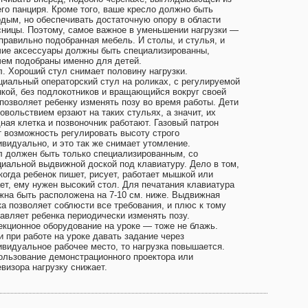
его панциря. Кроме того, ваше кресло должно быть
рдым, но обеспечивать достаточную опору в области
сницы. Поэтому, самое важное в уменьшении нагрузки —
 правильно подобранная мебель. И столы, и стулья, и
чие аксессуары должны быть специализированны,
чем подобраны именно для детей.
л. Хороший стул снимает половину нагрузки.
циальный операторский стул на роликах, с регулируемой
нкой, без подлокотников и вращающийся вокруг своей
 позволяет ребенку изменять позу во время работы. Дети
овольствием ерзают на таких стульях, а значит, их
ная клетка и позвоночник работают. Газовый патрон
т возможность регулировать высоту строго
ивидуально, и это так же снимает утомление.
л должен быть только специализированным, со
циальной выдвижной доской под клавиатуру. Дело в том,
когда ребенок пишет, рисует, работает мышкой или
ает, ему нужен высокий стол. Для печатания клавиатура
жна быть расположена на 7-10 см. ниже. Выдвижная
ка позволяет соблюсти все требования, и плюс к тому
тавляет ребенка периодически изменять позу.
екционное оборудование на уроке — тоже не блажь.
и при работе на уроке давать задание через
ивидуальное рабочее место, то нагрузка повышается.
ользование демонстрационного проектора или
визора нагрузку снижает.