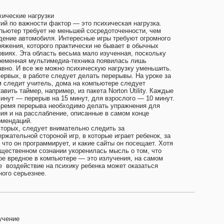
хические нагрузки
тий по важности фактор — это психическая нагрузка.
пьютер требует не меньшей сосредоточенности, чем
дение автомобиля. Интересные игры требуют огромного
ряжения, которого практически не бывает в обычных
овиях. Эта область весьма мало изученная, поскольку
ременная мультимедиа-техника появилась лишь
авно. И все же можно психическую нагрузку уменьшить.
первых, в работе следует делать перерывы. На уроке за
м следит учитель, дома на компьютере следует
авить таймер, например, из пакета Norton Utility. Каждые
минут — перерыв на 15 минут, для взрослого — 10 минут.
время перерыва необходимо делать упражнения для
ния и на расслабление, описанные в самом конце
омендаций.
вторых, следует внимательно следить за
ржательной стороной игр, в которые играет ребенок, за
 что он программирует, и какие сайты он посещает. Хотя
бщественном сознании укоренилась мысль о том, что
ое вредное в компьютере — это излучения, на самом
е воздействие на психику ребенка может оказаться
ного серьезнее.
учение