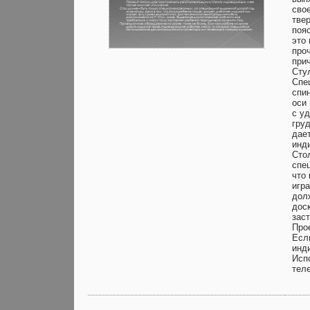
сво
тве
поя
это
про
при
Сту
Спе
спи
оси
с уд
груд
дае
инд
Сто
спе
что 
игр
дол
дос
зас
Про
Есл
инд
Исп
теле