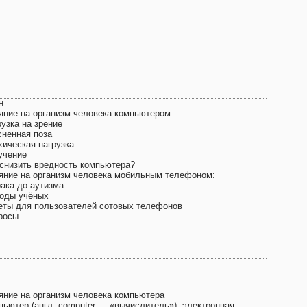
н
яние на организм человека компьютером:
узка на зрение
сненная поза
хическая нагрузка
учение
 снизить вредность компьютера?
яние на организм человека мобильным телефоном:
рака до аутизма
оды учёных
еты для пользователей сотовых телефонов
росы
яние на организм человека компьютера
пьютер (англ. computer — «вычислитель»), электронная