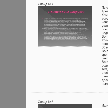
Слайд №7
Пси
Тре
Ком
вож
нап
усл
сов
нед
Во-
эти
пост
30 
Во 
зре
рек
Во-
соде
тем,
в о
сам
дел
нам
Слайд №8
Изл