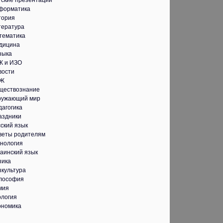
тские презентации
форматика
тория
тература
тематика
дицина
зыка
К и ИЗО
вости
Ж
ществознание
ружающий мир
дагогика
аздники
ский язык
веты родителям
хнология
аинский язык
зика
зкультура
лософия
мия
ология
ономика