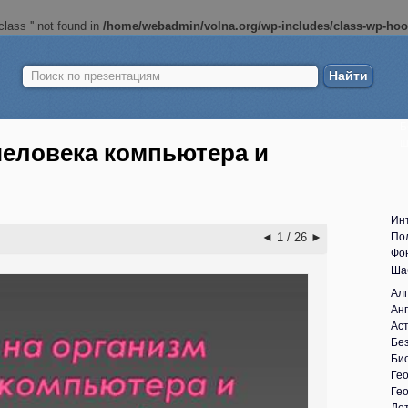
lass '' not found in
/home/webadmin/volna.org/wp-includes/class-wp-ho
Найти:
Б
ш
человека компьютера и
Ин
◄
1 / 26
►
По
Фо
Ша
Ал
Анг
Ас
Без
Би
Ге
Ге