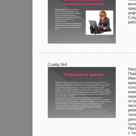
выч
пре
инф
Сле
раб
Слайд №4
Нагр
Пер
Име
врем
гол
ком
пер
ост
явл
реб
теле
дел
сущ
Нас
с т