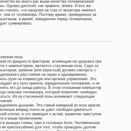
 качество во много раз выше качества телевизионной
ки. Однако дисплей, как правило, ближе. И все же
о считать, что нагрузка на глаз от монитора немного
е, чем от телевизора. Поэтому время, проведенное за
пьютером, и время, поведенное перед телевизором,
дует суммировать.
сненная поза
рым по вредности фактором, влияющим на здоровье при
оте с компьютером, является стесненная поза. Сидя за
пьютером, ребенок (или взрослый) должен смотреть с
еделенного расстояния на экран и одновременно
жать руки на клавиатуре или органах управления. Это
уждает его тело принять определенное положение, и не
енять его до конца работы. В этом отношении компьютер
аздо опаснее телевизора, который позволяет свободно
гаться. Из-за стесненной позы возникают следующие
ушения:
рудненное дыхание. Это самый коварный из всех врагов.
есенные вперед локти не дают свободно двигаться
ной клетке, и это приводит к астме, развитию приступов
ля и иным проявлениям.
и в мышцах спины, шеи и головные боли. Человеческое
о не приспособлено для того, чтобы проводить долгие