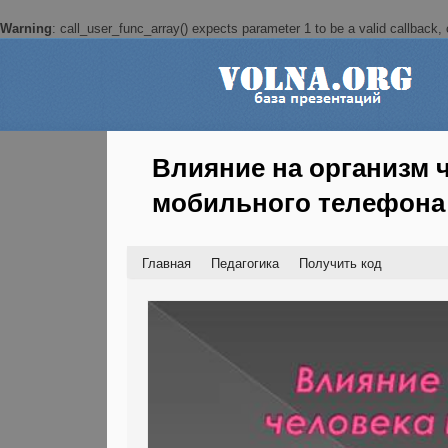
Warning
: call_user_func_array() expects parameter 1 to be a valid callback, c
Влияние на организм 
мобильного телефона
Главная
Педагогика
Получить код