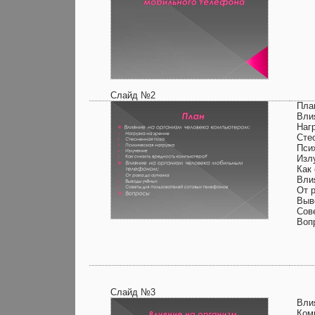
Слайд №2
Пла
Вли
Нагр
Сте
Пси
Изл
Как
Вли
От 
Выв
Сов
Воп
Слайд №3
Вли
Ком