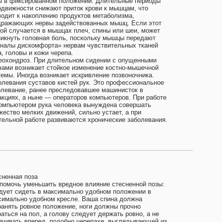
ы в фиксированном положении. Длительные периоды
одвижности снижают приток крови к мышцам, что
водит к накоплению продуктов метаболизма,
дражающих нервы задействованных мышц. Если этот
той случается в мышцах плеч, спины или шеи, может
никнуть головная боль, поскольку мышцы передают
гналы дискомфорта» нервам чувствительных тканей
, головы и кожи черепа.
еохондроз. При длительном сидении с опущенными
чами возникает стойкое изменение костно-мышечной
темы. Иногда возникает искривление позвоночника.
олевания суставов кистей рук. Это профессиональное
олевание, ранее преследовавшее машинисток в
акциях, а ныне — операторов компьютеров. При работе
компьютером рука человека вынуждена совершать
жество мелких движений, сильно устает, а при
тельной работе развиваются хронические заболевания.
сненная поза
 помочь уменьшить вредное влияние стесненной позы:
дует сидеть в максимально удобном положении в
симально удобном кресле. Ваша спина должна
ранять ровное положение, ноги должны прочно
аться на пол, а голову следует держать ровно, а не
ячивать вперед, подобно черепахе, выглядывающей из