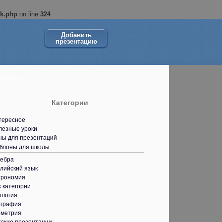
ok.php
on line
324
Добавить
презентацию
ольшой сборник презентаций в помощь
кольнику.
Категории
тересное
лезные уроки
ны для презентаций
блоны для школы
гебра
лийский язык
трономия
 категории
ология
ография
ометрия