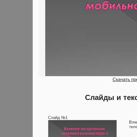
Скачать пр
Слайды и тек
Слайд №1
Вли
тел