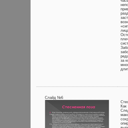
час
неп
при
раз
зас
воз
«си
лица
Ост
пле
сис
Заб
заб
ред
за 
мно
дли
Слайд №6
Сте
Как
Сле
мак
сох
опир
вып