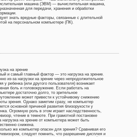
ислительная машина (ЭВМ) — вычислительная машина,
дназначенная для передачи, хранения и обработки
ормации.
дует знать вредные факторы, связанные с длительной
отой на персональном компьютере (ПК).
узка на зрение
вый и самый главный фактор — это нагрузка на зрение.
нно из-за нагрузки на зрение через непродолжительное
я у ребенка (или другого пользователя) возникает
овная боль и головокружение. Если работать на
пьютере достаточно долго, то зрительное
еутомление может привести к устойчивому снижению
роты зрения. Однако заметим сразу, не компьютер
яется основной причиной развития близорукости у
енка. Огромную роль в этом играет наследственность,
визор, чтение в темноте. При грамотной постановке
а нагрузка на зрение от компьютера может быть
ественно снижена.
колько же компьютер опасен для зрения? Сравнивая его
елевизором, следует помнить, что разрешение дисплея и