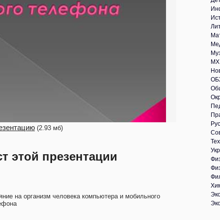
Де
Ин
Ис
Ли
Ма
Ме
Му
МХ
Но
ОБ
Об
Ок
Пе
Пр
Рус
езентацию
(2.93 мб)
Со
Те
Укр
ст этой презентации
Фи
Фи
Фи
Хи
Эк
яние на организм человека компьютера и мобильного
ефона
Эк