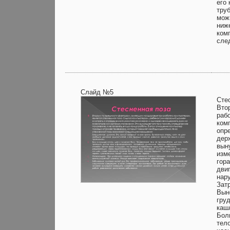
его
труб
можн
ниж
ком
сле
Слайд №5
Сте
Вто
раб
ком
опр
дер
вын
изм
гор
дви
нар
Зат
Вын
груд
каш
Бол
тел