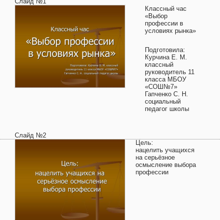
Слайд №1
Классный час
«Выбор
профессии в
условиях рынка»
Подготовила:
Курчина Е. М.
классный
руководитель 11
класса МБОУ
«СОШ№7»
Гапченко С. Н.
социальный
педагог школы
Слайд №2
Цель:
нацелить учащихся
на серьёзное
осмысление выбора
профессии