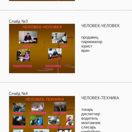
Слайд №3
ЧЕЛОВЕК-ЧЕЛОВЕК
продавец
парикмахер
юрист
врач
Слайд №4
ЧЕЛОВЕК-ТЕХНИКА
токарь
диспетчер
водитель
монтажник
слесарь
комбайнер