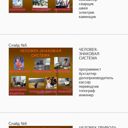
сварщик
швея
электрик
каменщик
Слайд №5
ЧЕЛОВЕК-
ЗНАКОВАЯ
СИСТЕМА
программист
бухгалтер
делопроизводитель
кассир
переводчик
топограф
инженер
Слайд №6
ЧЕЛОВЕК-ПРИРОДА