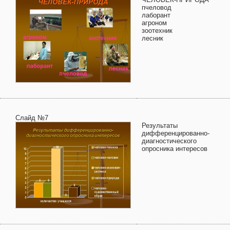
пчеловод
лаборант
агроном
зоотехник
лесник
Слайд №7
Результаты
дифференцированно-
диагностического
опросника интересов