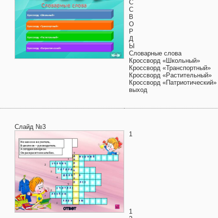
С
С
В
О
Р
Д
Ы
Словарные слова
Кроссворд «Школьный»
Кроссворд «Транспортный»
Кроссворд «Растительный»
Кроссворд «Патриотический»
выход
Слайд №3
1
1