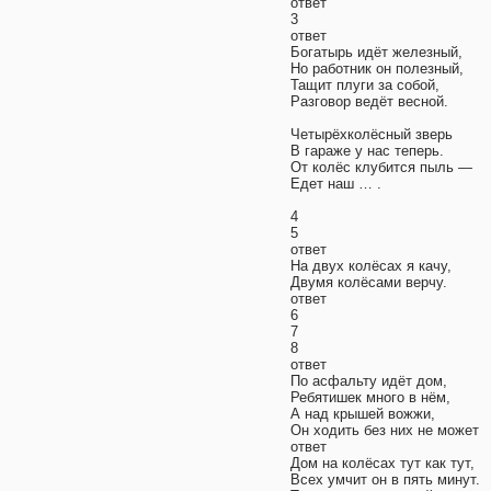
ответ
3
ответ
Богатырь идёт железный,
Но работник он полезный,
Тащит плуги за собой,
Разговор ведёт весной.
Четырёхколёсный зверь
В гараже у нас теперь.
От колёс клубится пыль —
Едет наш … .
4
5
ответ
На двух колёсах я качу,
Двумя колёсами верчу.
ответ
6
7
8
ответ
По асфальту идёт дом,
Ребятишек много в нём,
А над крышей вожжи,
Он ходить без них не может
ответ
Дом на колёсах тут как тут,
Всех умчит он в пять минут.