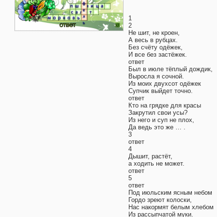
1
2
Не шит, не кроен,
А весь в рубцах.
Без счёту одёжек,
И все без застёжек.
ответ
Был в июле тёплый дождик,
Выросла я сочной.
Из моих двухсот одёжек
Супчик выйдет точно.
ответ
Кто на грядке для красы
Закрутил свои усы?
Из него и суп не плох,
Да ведь это же … .
3
ответ
4
Дышит, растёт,
а ходить не может.
ответ
5
ответ
Под июльским ясным небом
Гордо зреют колоски,
Нас накормят белым хлебом
Из рассыпчатой муки.