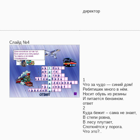
директор
Слайд №4
1
Что за чудо — синий дом!
Ребятишек много в нём.
Носит обувь из резины
И питается бензином.
ответ
2
Куда бежит – сама не знает,
В степи ровна,
В лесу плутает,
Споткнётся у порога.
Что это?..