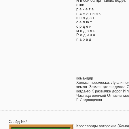
И в бой солдат своих ведет.
ответ
р а к е т а
п а м я т н и к
с о л д а т
с а л ю т
о р д е н
м е д а л ь
Р о д и н а
п а р а д
командир
Холмы, перелески, Луга и по
земля. Земля, где я сделал 
когда-то К развилке дорог И 
Частица великой Отчизны мо
Г. Ладонщиков
Слайд №7
Кроссворды авторские (Хамад