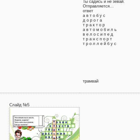
Ты садись и не зевай.
Отправляется…
ответ
а в т о б у с
д о р о г а
т р а к т о р
а в т о м о б и л ь
в е л о с и п е д
т р а н с п о р т
т р о л л е й б у с
трамвай
Слайд №5