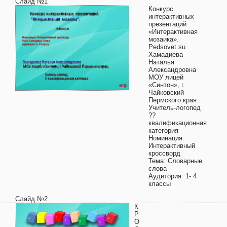
Слайд №1
Конкурс
интерактивных
презентаций
«Интерактивная
мозаика».
Pedsovet.su
Хамадиева
Наталья
Александровна
МОУ лицей
«Синтон», г.
Чайковский
Пермского края.
Учитель-логопед
??
квалификационная
категория
Номинация:
Интерактивный
кроссворд
Тема: Словарные
слова
Аудитория: 1- 4
классы
Слайд №2
К
Р
О