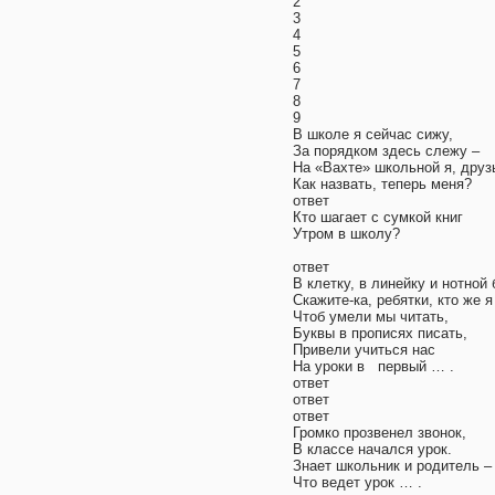
2
3
4
5
6
7
8
9
В школе я сейчас сижу,
За порядком здесь слежу –
На «Вахте» школьной я, друз
Как назвать, теперь меня?
ответ
Кто шагает с сумкой книг
Утром в школу?
ответ
В клетку, в линейку и нотной
Скажите-ка, ребятки, кто же я
Чтоб умели мы читать,
Буквы в прописях писать,
Привели учиться нас
На уроки в первый … .
ответ
ответ
ответ
Громко прозвенел звонок,
В классе начался урок.
Знает школьник и родитель –
Что ведет урок … .