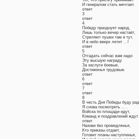
И генералом стать мечтает.
ответ
3
ответ
4
Победу празднует народ,
Лишь только вечер настаёт,
Стреляют пушки там и тут,
И в небо вверх летит …!
ответ
5
Отгадать сейчас вам надо
Эту высшую награду
За заслуги боевые,
Достиженья трудовые.
ответ
6
ответ
7
ответ
8
В честь Дня Победы буду ра
Я снова посмотреть … .
Войска по площади идут,
Команд и поздравлений ждут.
ответ
Назови без промедленья,
Кто приказы отдает,
Готовит планы наступленья,