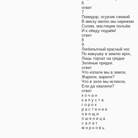
6
ответ
7
Помидор, огурчик свежий
В миску мелко мы нарежем.
Солим, маслицем польём
И к обеду подаём!
ответ
8
9
Любопытный красный нос
По макушку в землю врос,
Лишь торчат на грядке
Зелёные прядки.
ответ
Что копали мы в земле,
Жарили, варили?
Что в золе мы испекли,
Ели да хвалили?
ответ
к о ч а н
к а п у с т а
г о р о х
р а с т е н и е
о в о щ и
п ш е н и ц а
с а л а т
м о р к о в ь