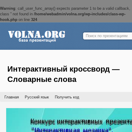
Warning
: call_user_func_array() expects parameter 1 to be a valid callback,
class '' not found in
/home/webadmin/volna.org/wp-includes/class-wp-
hook.php
on line
324
Найти:
Интерактивный кроссворд —
Словарные слова
Главная
Русский язык
Получить код