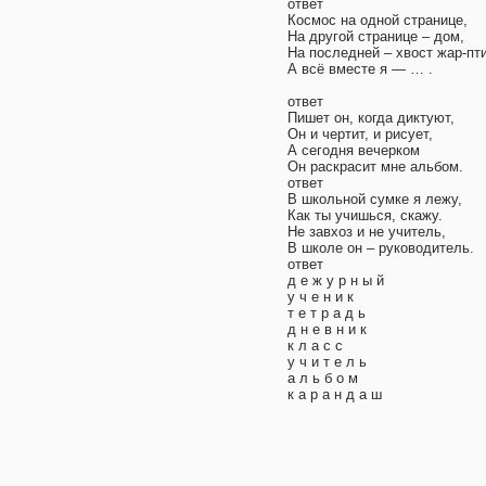
ответ
Космос на одной странице,
На другой странице – дом,
На последней – хвост жар-пт
А всё вместе я — … .
ответ
Пишет он, когда диктуют,
Он и чертит, и рисует,
А сегодня вечерком
Он раскрасит мне альбом.
ответ
В школьной сумке я лежу,
Как ты учишься, скажу.
Не завхоз и не учитель,
В школе он – руководитель.
ответ
д е ж у р н ы й
у ч е н и к
т е т р а д ь
д н е в н и к
к л а с с
у ч и т е л ь
а л ь б о м
к а р а н д а ш