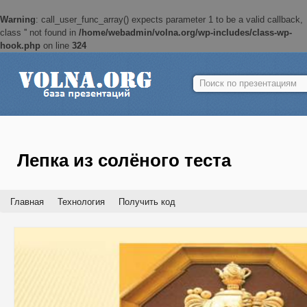
Warning
: call_user_func_array() expects parameter 1 to be a valid callback,
class '' not found in
/home/webadmin/volna.org/wp-includes/class-wp-
hook.php
on line
324
Найти:
Лепка из солёного теста
Главная
Технология
Получить код