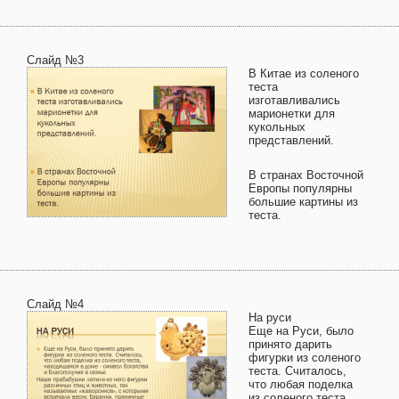
Слайд №3
В Китае из соленого
теста
изготавливались
марионетки для
кукольных
представлений.
В странах Восточной
Европы популярны
большие картины из
теста.
Слайд №4
На руси
Еще на Руси, было
принято дарить
фигурки из соленого
теста. Считалось,
что любая поделка
из соленого теста,