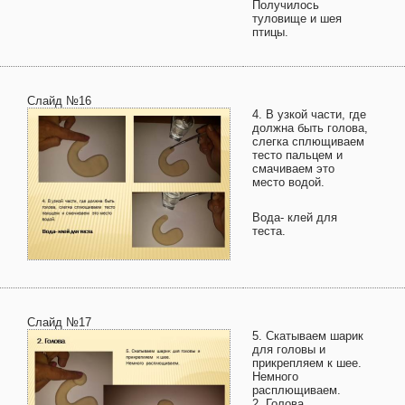
Получилось
туловище и шея
птицы.
Слайд №16
4. В узкой части, где
должна быть голова,
слегка сплющиваем
тесто пальцем и
смачиваем это
место водой.
Вода- клей для
теста.
Слайд №17
5. Скатываем шарик
для головы и
прикрепляем к шее.
Немного
расплющиваем.
2. Голова.