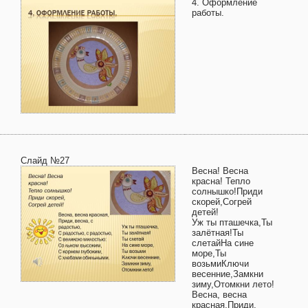
4. Оформление
работы.
Слайд №27
Весна! Весна
красна! Тепло
солнышко!Приди
скорей,Согрей
детей!
Уж ты пташечка,Ты
залётная!Ты
слетайНа сине
море,Ты
возьмиКлючи
весенние,Замкни
зиму,Отомкни лето!
Весна, весна
красная,Приди,