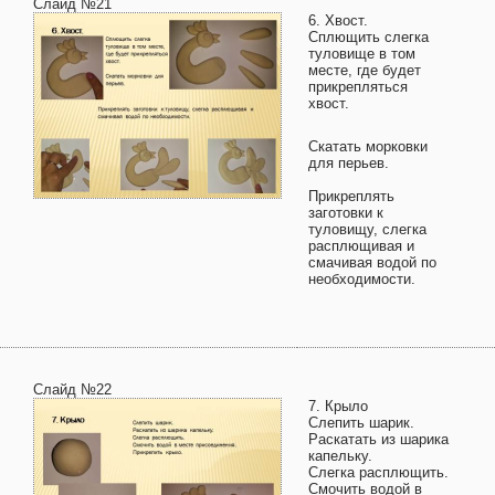
Слайд №21
6. Хвост.
Сплющить слегка
туловище в том
месте, где будет
прикрепляться
хвост.
Скатать морковки
для перьев.
Прикреплять
заготовки к
туловищу, слегка
расплющивая и
смачивая водой по
необходимости.
Слайд №22
7. Крыло
Слепить шарик.
Раскатать из шарика
капельку.
Слегка расплющить.
Смочить водой в