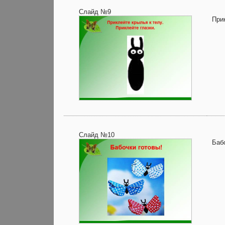
Слайд №9
При
Слайд №10
Баб