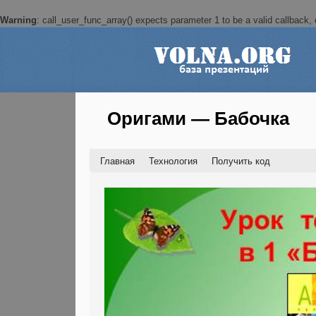
Warning
: call_user_func_array() expects parameter 1 to be a valid callback, c
Оригами — Бабочка
Главная
Технология
Получить код