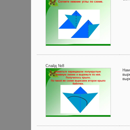
Слайд №8
Нам
выр
выр