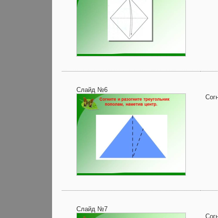
Слайд №6
Согн
Слайд №7
Сог