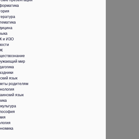
тские презентации
форматика
тория
тература
тематика
дицина
зыка
К и ИЗО
вости
Ж
ществознание
ружающий мир
дагогика
аздники
ский язык
веты родителям
хнология
аинский язык
зика
зкультура
лософия
мия
ология
ономика