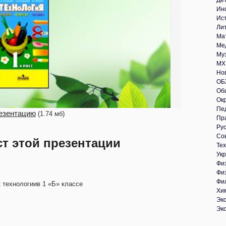
Де
Ин
Ис
Ли
Ма
Ме
Му
МХ
Но
ОБ
Об
Ок
Пе
езентацию
(1.74 мб)
Пр
Рус
Со
ст этой презентации
Те
Укр
Фи
Фи
Фи
к технологиив 1 «Б» классе
Хи
Эк
Эк