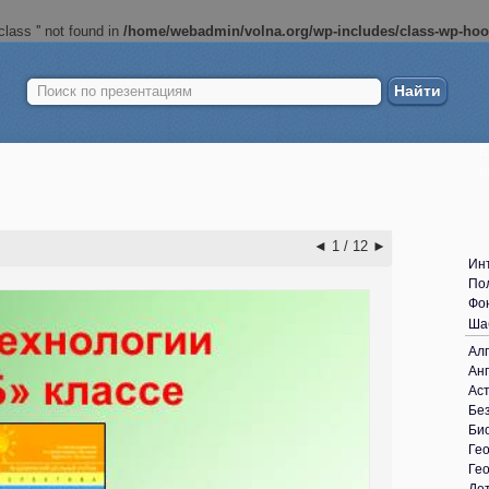
lass '' not found in
/home/webadmin/volna.org/wp-includes/class-wp-ho
Найти:
Б
ш
◄
1 / 12
►
Ин
По
Фо
Ша
Ал
Анг
Ас
Без
Би
Ге
Ге