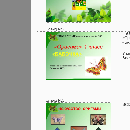
Слайд №2
ГБО
«Ор
«БА
Учи
Бал
Слайд №3
ИСК