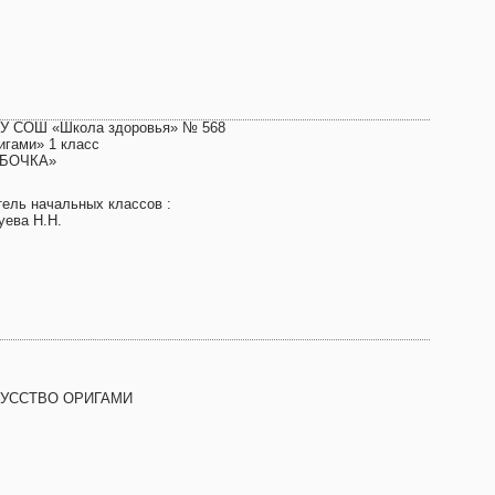
У СОШ «Школа здоровья» № 568
игами» 1 класс
БОЧКА»
тель начальных классов :
уева Н.Н.
УССТВО ОРИГАМИ