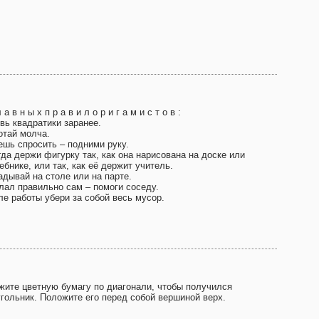
л а в н ы х п р а в и л о р и г а м и с т о в :
вь квадратики заранее.
отай молча.
ешь спросить – подними руку.
да держи фигурку так, как она нарисована на доске или
ебнике, или так, как её держит учитель.
адывай на столе или на парте.
лал правильно сам – помоги соседу.
ле работы убери за собой весь мусор.
жите цветную бумагу по диагонали, чтобы получился
угольник. Положите его перед собой вершиной верх.