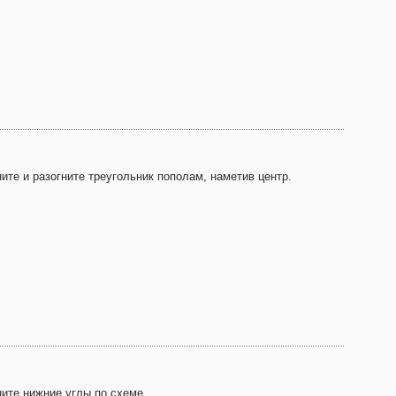
ите и разогните треугольник пополам, наметив центр.
ните нижние углы по схеме.