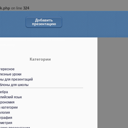
ok.php
on line
324
Добавить
презентацию
ольшой сборник презентаций в помощь
кольнику.
Категории
тересное
лезные уроки
ны для презентаций
блоны для школы
гебра
лийский язык
трономия
 категории
ология
ография
ометрия