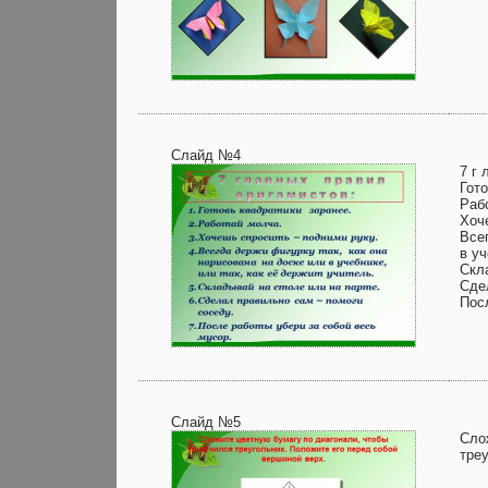
Слайд №4
7 г 
Гото
Раб
Хоч
Всег
в уч
Скл
Сде
Пос
Слайд №5
Сло
тре