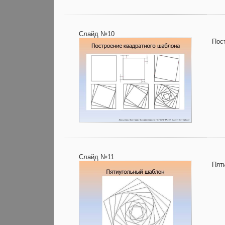
Слайд №10
Пос
Слайд №11
Пят