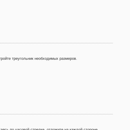
тройте треугольник необходимых размеров.
гаясь по часовой стрелке, отложите на каждой стороне