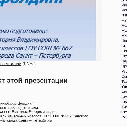
Де
Ин
Ис
Ли
Ма
Ме
Му
МХ
Но
ОБ
Об
Ок
Пе
резентацию
(1.6 мб)
Пр
Рус
Со
ст этой презентации
Те
Укр
Фи
Фи
Фи
никаАйрис фолдинг
Хи
зентацию подготовила:
ьянова Виктория Владимировна,
Эк
тель начальных классов ГОУ СОШ № 667 Невского
Эк
она города Санкт – Петербурга