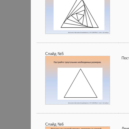
Слайд №5
Пос
Слайд №6
Дви