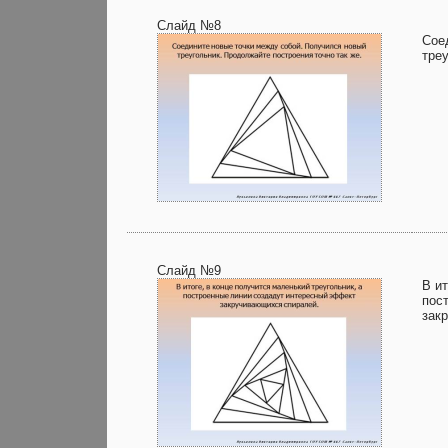
Слайд №8
Сое
тре
Слайд №9
В ит
пос
зак