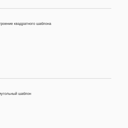
троение квадратного шаблона
иугольный шаблон