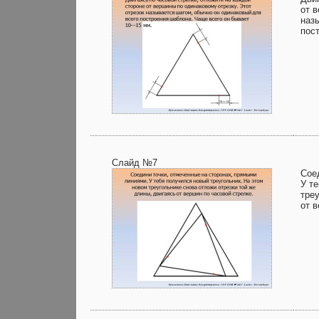
от 
наз
пос
Слайд №7
Сое
У т
тре
от 