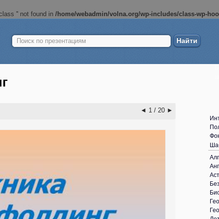
lass '' not found in
/home/webadmin/volna.org/wp-includes/class-wp-ho
Найти:
Б
ш
нг
◄
1 / 20
►
Ин
По
Фо
Ша
Ал
Анг
Ас
Без
Би
Ге
Ге