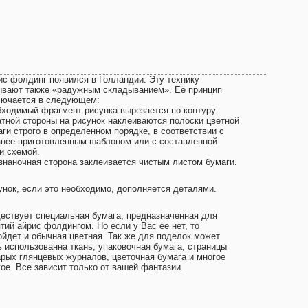
ис фолдинг появился в Голландии. Эту технику
ывают также «радужным складыванием». Её принцип
лючается в следующем:
бходимый фрагмент рисунка вырезается по контуру.
атной стороны на рисунок наклеиваются полоски цветной
аги строго в определенном порядке, в соответствии с
анее приготовленным шаблоном или с составленной
и схемой.
знаночная сторона заклеивается чистым листом бумаги.
унок, если это необходимо, дополняется деталями.
ествует специальная бумага, предназначенная для
тий айрис фолдингом. Но если у Вас ее нет, то
ойдет и обычная цветная. Так же для поделок может
ь использованна ткань, упаковочная бумага, страницы
арых глянцевых журналов, цветочная бумага и многое
гое. Все зависит только от вашей фантазии.