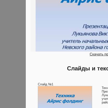
Скачать п
Слайды и тек
Слайд №1
Тех
Пре
Лук
учи
рай