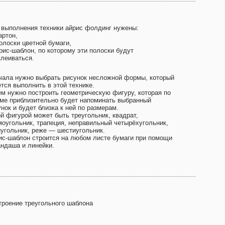
 выполнения техники айрис фолдинг нужены:
артон,
олоски цветной бумаги,
рис-шаблон, по которому эти полоски будут
клеиваться.
чала нужно выбрать рисунок несложной формы, который
тся выполнить в этой технике.
ем нужно построить геометрическую фигуру, которая по
ме приблизительно будет напоминать выбранный
нок и будет близка к ней по размерам.
ой фигурой может быть треугольник, квадрат,
моугольник, трапеция, неправильный четырёхугольник,
иугольник, реже — шестиугольник.
ис-шаблон строится на любом листе бумаги при помощи
андаша и линейки.
троение треугольного шаблона