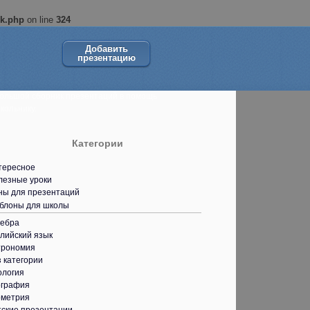
ok.php
on line
324
Добавить
презентацию
ольшой сборник презентаций в помощь
кольнику.
Категории
тересное
лезные уроки
ны для презентаций
блоны для школы
гебра
лийский язык
трономия
 категории
ология
ография
ометрия