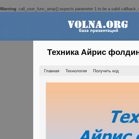
Warning
: call_user_func_array() expects parameter 1 to be a valid callback, c
Техника Айрис фолди
Главная
Технология
Получить код