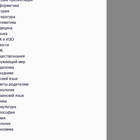
тские презентации
форматика
тория
тература
тематика
дицина
зыка
К и ИЗО
вости
Ж
ществознание
ружающий мир
дагогика
аздники
ский язык
веты родителям
хнология
аинский язык
зика
зкультура
лософия
мия
ология
ономика