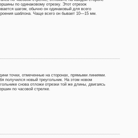
вершины по одинаковому отрезку. Этот отрезок
ывается шагом, обычно он одинаковый для всего
троения шаблона. Чаще всего он бывает 10—15 мм.
дини точки, отмеченные на сторонах, прямыми линиями.
ебя получился новый треугольник. На этом новом
угольнике снова отложи отрезки той же длины, двигаясь
вершин по часовой стрелке.