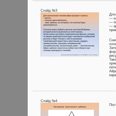
Слайд №3
Для
— к
— п
— а
при
Сна
хоче
Зат
фор
рису
Так
пря
пят
Айр
кар
Слайд №4
Пос