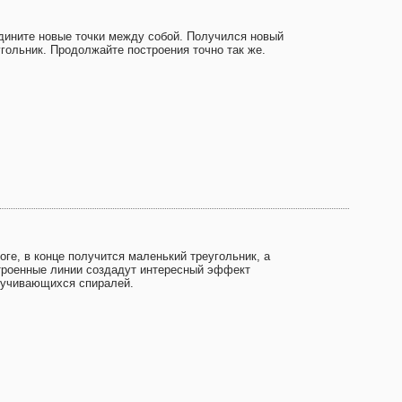
дините новые точки между собой. Получился новый
угольник. Продолжайте построения точно так же.
оге, в конце получится маленький треугольник, а
троенные линии создадут интересный эффект
ручивающихся спиралей.