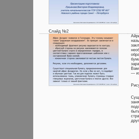
Слайд №2
Айр
наз
зак
нео
обр
бум
зар
Вам
— и
Рис
Сущ
заня
под
быт
стр
дру