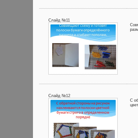
Слайд №11
Сов
раз
Слайд №12
С о
цве