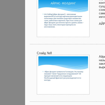
кон
сущ
схе
сам
изг
АЙР
Слайд №8
Айр
наз
зак
выре