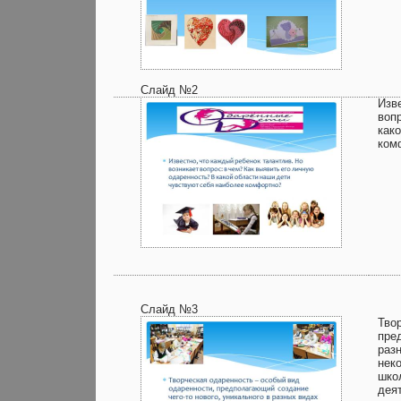
Слайд №2
Изв
воп
как
ком
Слайд №3
Тво
пре
раз
нек
шко
дея