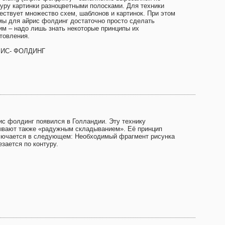
туру картинки разноцветными полосками. Для техники
ествует множество схем, шаблонов и картинок. При этом
мы для айрис фолдинг достаточно просто сделать
им – надо лишь знать некоторые принципы их
отовления.
ИС- ФОЛДИНГ
ис фолдинг появился в Голландии. Эту технику
ывают также «радужным складыванием». Её принцип
лючается в следующем: Необходимый фрагмент рисунка
зается по контуру.