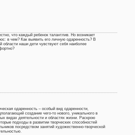
естно, что каждый ребенок талантлив. Но возникает
рос: в чем? Как выявить его личную одаренность? В
ой области наши дети чувствуют себя наиболее
фортно?
рческая одаренность – особый вид одаренности,
дполагающий создание чего-то нового, уникального в
ных видах деятельности и областях жизни. Раскрою
оторые подходы в развитии творческих способностей
льников посредством занятий художественно-творческой
тельностью.