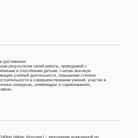
и достижения.
ным результатом своей работы, проводимой с
рёнными и способными детьми, считаю высокую
ивацию учебной деятельности, повышение степени
остоятельности в совершенствовании умений, участие в
личных конкурсах, олимпиадах и соревнованиях,
тавках:
 Folding (айрис фолдинг) – заполнение вырезанной по