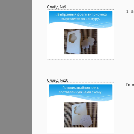
Слайд №9
1. 
Слайд №10
Гот