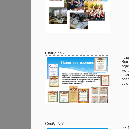
Слайд №6
Наш
Важ
ода
мот
сам
раз
выс
Слайд №7
Iris