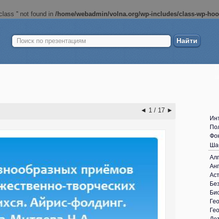
lass '' not found in
/home/webadmin/volna.org/wp-includes/class-wp-ho
Найти:
Б
ш
◄
1 / 17
►
Ин
По
Фо
Ша
Ал
Анг
Ас
Без
Би
Ге
Ге