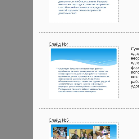
Слайд №4
Сущ
ода
нео
ода
фор
исп
нах
раб
удо
Слайд №5