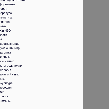
тские презентации
форматика
тория
тература
тематика
дицина
зыка
К и ИЗО
вости
Ж
ществознание
ружающий мир
дагогика
аздники
ский язык
веты родителям
хнология
аинский язык
зика
зкультура
лософия
мия
ология
ономика