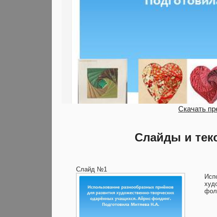
Скачать пр
Слайды и тек
Слайд №1
Исп
худ
фол