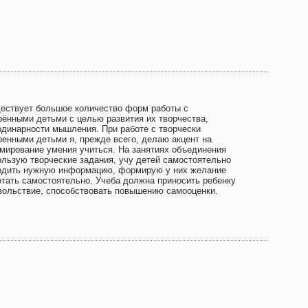
ествует большое количество форм работы с
рёнными детьми с целью развития их творчества,
рдинарности мышления. При работе с творчески
ренными детьми я, прежде всего, делаю акцент на
мирование умения учиться. На занятиях объединения
ользую творческие задания, учу детей самостоятельно
одить нужную информацию, формирую у них желание
отать самостоятельно. Учеба должна приносить ребенку
вольствие, способствовать повышению самооценки.