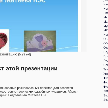
Де
Ин
Ис
Ли
Ма
Ме
Му
МХ
Но
ОБ
Об
Ок
Пе
езентацию
(5.29 мб)
Пр
Рус
Со
ст этой презентации
Те
Укр
Фи
Фи
Фи
ользование разнообразных приёмов для развития
Хи
ожественно-творческих одарённых учащихся. Айрис-
динг. Подготовила Митяева Н.А.
Эк
Эк