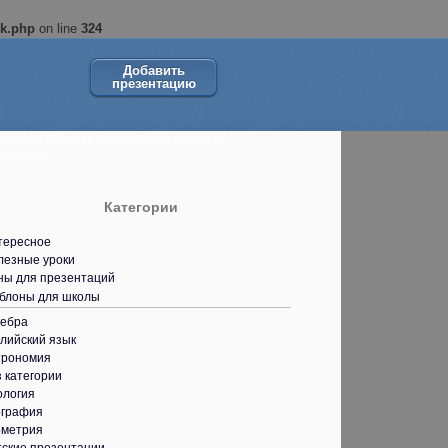
ok.php
on line
324
Добавить
презентацию
ольшой сборник презентаций в помощь
кольнику.
Категории
тересное
лезные уроки
ны для презентаций
блоны для школы
гебра
лийский язык
трономия
 категории
ология
ография
ометрия