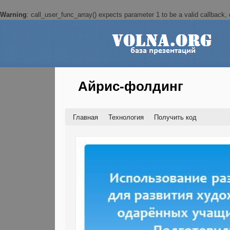
Warning
: call_user_func_array() expects parameter 1 to be a valid callback, c
Айрис-фолдинг
Главная
Технология
Получить код