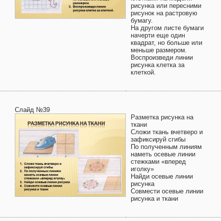
рисунка или пересними
рисунок на растровую
бумагу.
На другом листе бумаги
начерти еще один
квадрат, но больше или
меньше размером.
Воспроизведи линии
рисунка клетка за
клеткой.
Слайд №39
Разметка рисунка на
ткани
Сложи ткань вчетверо и
зафиксируй сгибы
По полученным линиям
наметь осевые линии
стежками «вперед
иголку»
Найди осевые линии
рисунка
Совмести осевые линии
рисунка и ткани