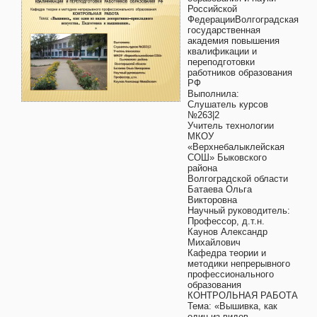
Российской
ФедерацииВолгоградская
государственная
академия повышения
квалификации и
переподготовки
работников образования
РФ
Выполнила:
Слушатель курсов
№263|2
Учитель технологии
МКОУ
«Верхнебалыклейская
СОШ» Быковского
района
Волгоградской области
Батаева Ольга
Викторовна
Научный руководитель:
Профессор, д.т.н.
Каунов Александр
Михайлович
Кафедра теории и
методики непрерывного
профессионального
образования
КОНТРОЛЬНАЯ РАБОТА
Тема: «Вышивка, как
один из видов