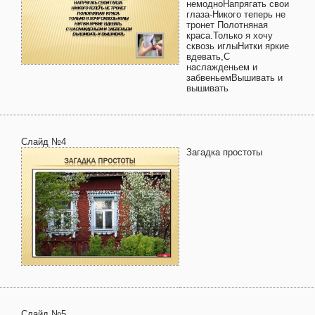
немодноНапрягать свои
глаза-Никого теперь не
тронет Полотняная
краса.Только я хочу
сквозь иглыНитки яркие
вдевать,С
наслажденьем и
забвеньемВышивать и
вышивать
Слайд №4
Загадка простоты
Слайд №5