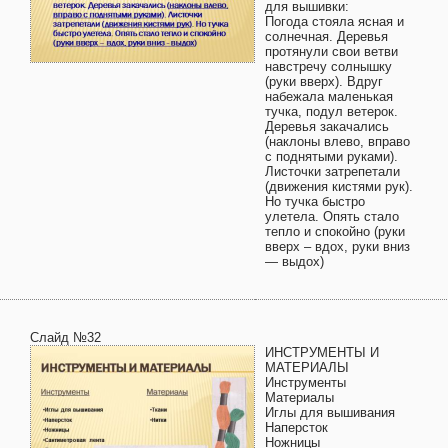
для вышивки:
Погода стояла ясная и
солнечная. Деревья
протянули свои ветви
навстречу солнышку
(руки вверх). Вдруг
набежала маленькая
тучка, подул ветерок.
Деревья закачались
(наклоны влево, вправо
с поднятыми руками).
Листочки затрепетали
(движения кистями рук).
Но тучка быстро
улетела. Опять стало
тепло и спокойно (руки
вверх – вдох, руки вниз
— выдох)
Слайд №32
ИНСТРУМЕНТЫ И
МАТЕРИАЛЫ
Инструменты
Материалы
Иглы для вышивания
Наперсток
Ножницы