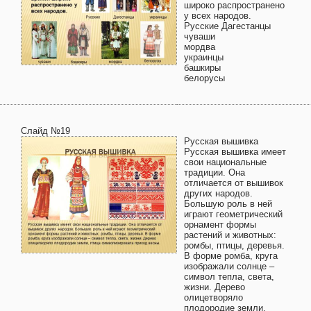
широко распространено
у всех народов.
Русские Дагестанцы
чуваши
мордва
украинцы
башкиры
белорусы
Слайд №19
Русская вышивка
Русская вышивка имеет
свои национальные
традиции. Она
отличается от вышивок
других народов.
Большую роль в ней
играют геометрический
орнамент формы
растений и животных:
ромбы, птицы, деревья.
В форме ромба, круга
изображали солнце –
символ тепла, света,
жизни. Дерево
олицетворяло
плодородие земли,