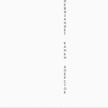
Н
Е
В
Я
З
А
Н
И
Е
Т
К
А
Н
Ь
Н
А
П
Ё
Р
С
Т
О
К