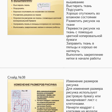
вышиванию
Выстирать ткань
Подсушить
Хорошо отутюжить во
влажном состоянии
Разметить рисунок на
ткани
Перевести рисунок на
ткань с помощью
цветной копировальной
бумаги
Заправить ткань в
пяльцы и хорошо ее
натянуть
Выполнить закрепление
нитки в начале работы
Слайд №38
Изменение размеров
рисунка
Для изменения размера
рисунка используют
растровую бумагу или
вычерчивают лист с
клеточками.
Начерти квадрат с
клетками на модели