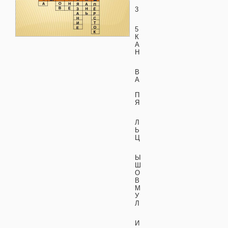
3
5
К
А
Н
В
А
П
Я
Л
Ь
Ц
Ы
Ш
О
В
М
У
Л
И