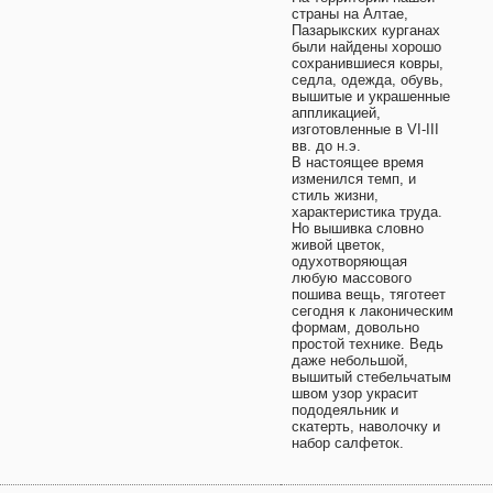
страны на Алтае,
Пазарыкских курганах
были найдены хорошо
сохранившиеся ковры,
седла, одежда, обувь,
вышитые и украшенные
аппликацией,
изготовленные в VI-III
вв. до н.э.
В настоящее время
изменился темп, и
стиль жизни,
характеристика труда.
Но вышивка словно
живой цветок,
одухотворяющая
любую массового
пошива вещь, тяготеет
сегодня к лаконическим
формам, довольно
простой технике. Ведь
даже небольшой,
вышитый стебельчатым
швом узор украсит
пододеяльник и
скатерть, наволочку и
набор салфеток.