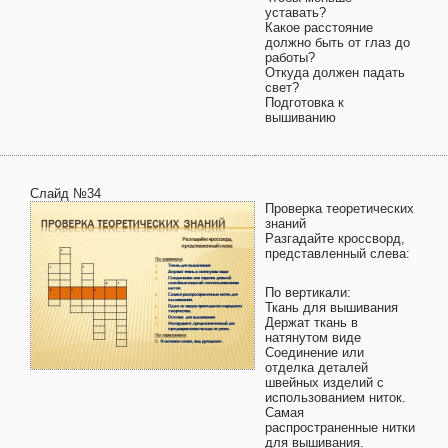
уставать?
Какое расстояние
должно быть от глаз до
работы?
Откуда должен падать
свет?
Подготовка к
вышиванию
Слайд №34
Проверка теоретических
знаний
Разгадайте кроссворд,
представленный слева:
По вертикали:
Ткань для вышивания
Держат ткань в
натянутом виде
Соединение или
отделка деталей
швейных изделий с
использованием ниток.
Самая
распространенные нитки
для вышивания.