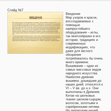
Слайд №7
Введение
Мир узоров и красок,
воссоздаваемых с
помощью
наипростейшего
оборудования – иглы,
так многообразен в его
истории, традициях и
современных
модификациях, что
даже для беглого
обозрения
потребовалось бы очень
много времени.
Вышивание – один из
самых массовых видов
народного искусства.
Наиболее древние
вышивки, дошедшие до
наших дней, относятся к
VI – V вв. до н.э. Они
выполнены в Древнем
Китае на шелковых
тканях шелком-сырцом,
волосом, золотыми и
серебренными нитями.
На территории нашей