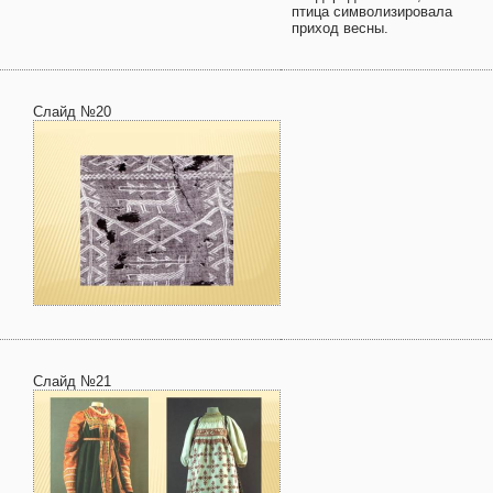
птица символизировала
приход весны.
Слайд №20
Слайд №21