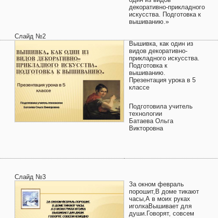
декоративно-прикладного
искусства. Подготовка к
вышиванию.»
Слайд №2
Вышивка, как один из
видов декоративно-
прикладного искусства.
Подготовка к
вышиванию.
Презентация урока в 5
классе
Подготовила учитель
технологии
Батаева Ольга
Викторовна
Слайд №3
За окном февраль
порошит,В доме тикают
часы,А в моих руках
иголкаВышивает для
души.Говорят, совсем