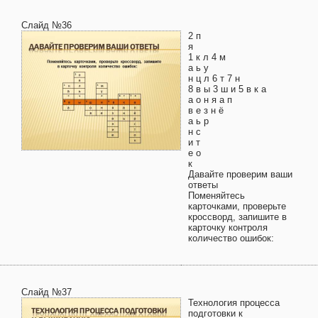
Слайд №36
2 п
я
1 к л 4 м
а ь у
н ц л 6 т 7 н
8 в ы 3 ш и 5 в к а
а о н я а п
в е з н ё
а ь р
н с
и т
е о
к
Давайте проверим ваши
ответы
Поменяйтесь
карточками, проверьте
кроссворд, запишите в
карточку контроля
количество ошибок:
Слайд №37
Технология процесса
подготовки к