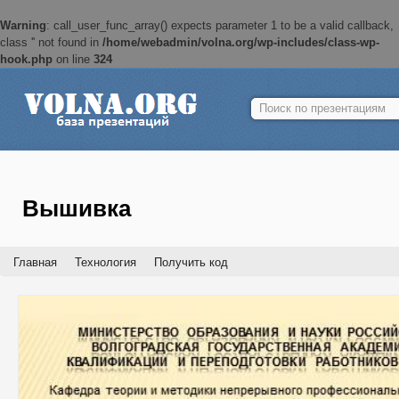
Warning
: call_user_func_array() expects parameter 1 to be a valid callback,
class '' not found in
/home/webadmin/volna.org/wp-includes/class-wp-
hook.php
on line
324
Найти:
Вышивка
Главная
Технология
Получить код