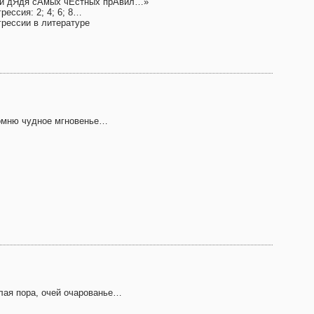
й дЯдя сАмых чЕстных прАвил…»
рессия: 2; 4; 6; 8…
грессии в литературе
омню чудное мгновенье…
лая пора, очей очарованье…