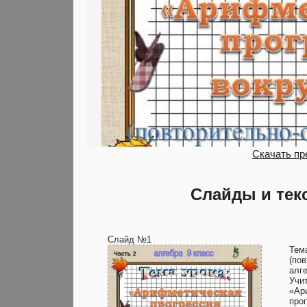
Скачать пр
Слайды и тек
Слайд №1
Тем
(по
алг
Учи
«Ар
про