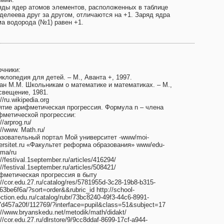
яды ядер атомов элементов, расположенных в таблице
делеева друг за другом, отличаются на +1. Заряд ядра
ма водорода (№1) равен +1.
очники:
клопедия для детей. – М., Аванта +, 1997.
ан М.М. Школьникам о математике и математиках. – М.,
свещение, 1981.
://ru.wikipedia.org
ятие арифметическая прогрессия. Формула n – члена
фметической прогрессии:
://arprog.ru/
://www. Math.ru/
азовательный портал Мой университет -www/moi-
ersitet.ru «Факультет реформа образования» www/edu-
rma/ru
://festival.1september.ru/articles/416294/
://festival.1september.ru/articles/508421/
фметическая прогрессия в быту
://cor.edu.27.ru/catalog/res/5781955d-3c28-19b8-b315-
63be6f6a/?sort=order&&rubric_id http://school-
ection.edu.ru/catalog/rubr/73bc8240-49f3-44c6-8991-
d457a20f/112769/?interface=pupil&class=51&subject=17
://www.bryanskedu.net/metodik/math/didakt/
://cor.edu.27.ru/dlrstore/9/9cc8ddaf-8699-17cf-a944-