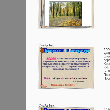
Слайд №6
Хор
уда
сло
пер
Хор
«Я 
Б. Л
Прог
Про
Слайд №7
Кла