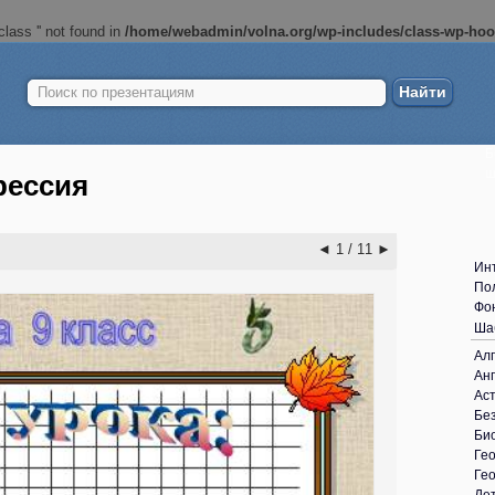
lass '' not found in
/home/webadmin/volna.org/wp-includes/class-wp-ho
Найти:
Б
ш
рессия
◄
1 / 11
►
Ин
По
Фо
Ша
Ал
Анг
Ас
Без
Би
Ге
Ге