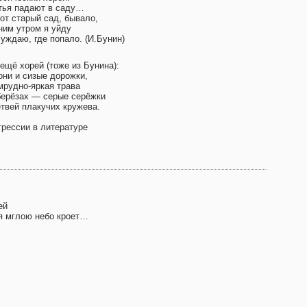
тья падают в саду…
от старый сад, бывало,
ним утром я уйду
уждаю, где попало. (И.Бунин)
ещё хорей (тоже из Бунина):
они и сизые дорожки,
мрудно-яркая трава
берёзах — серые серёжки
етвей плакучих кружева.
грессии в литературе
ей
я мглою небо кроет…