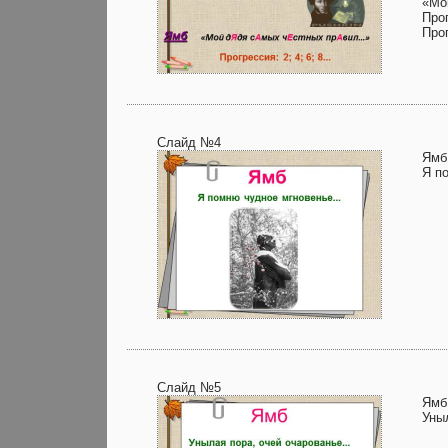
«Мо
Прог
Про
Слайд №4
Ямб
Я п
Слайд №5
Ямб
Уны