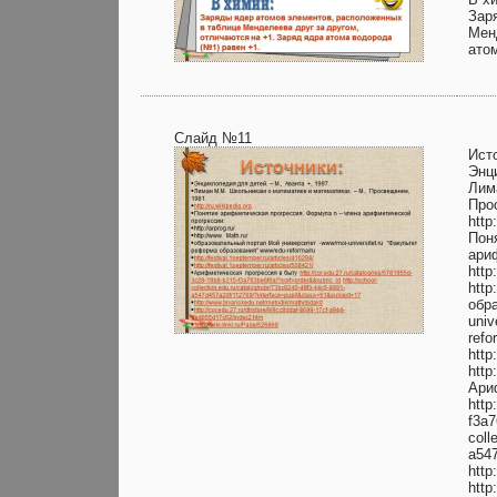
Зар
Мен
ато
Слайд №11
Ист
Энци
Лим
Про
http
Пон
ари
http
http
обр
univ
refo
http
http
Ари
http
f3a7
coll
a547
http
http