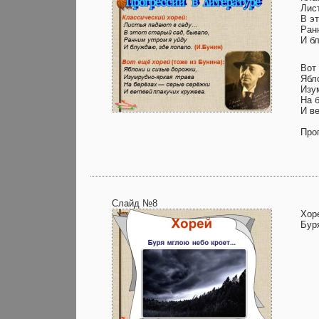
Лис
В эт
Ран
И бл
Вот 
Ябл
Изу
На 
И в
Про
Слайд №8
Хор
Бур