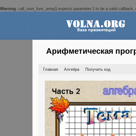
Warning
: call_user_func_array() expects parameter 1 to be a valid callback, c
Арифметическая прог
Главная
Алгебра
Получить код