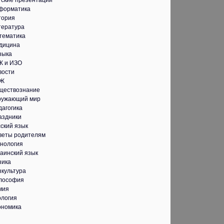
тские презентации
форматика
тория
тература
тематика
дицина
зыка
К и ИЗО
вости
Ж
ществознание
ружающий мир
дагогика
аздники
ский язык
веты родителям
хнология
аинский язык
зика
зкультура
лософия
мия
ология
ономика