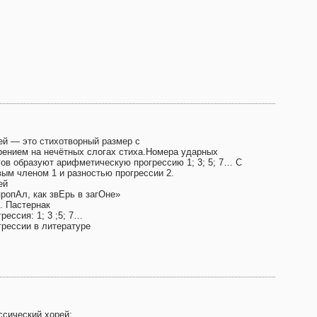
ей — это стихотворный размер с
рением на нечётных слогах стиха.Номера ударных
гов образуют арифметическую прогрессию 1; 3; 5; 7… С
вым членом 1 и разностью прогрессии 2.
ей
пропАл, как звЕрь в загОне»
. Пастернак
рессия: 1; 3 ;5; 7…
грессии в литературе
ссический хорей: