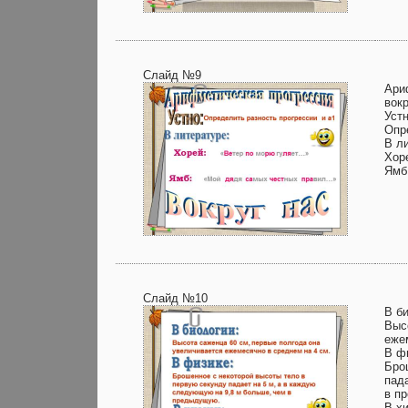
Слайд №9
Ари
вокр
Устн
Опр
В л
Хор
Ямб
Слайд №10
В б
Выс
еже
В ф
Бро
пад
в п
В х