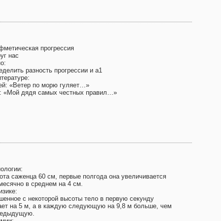
фметическая прогрессия
уг нас
о:
еделить разность прогрессии и а1
итературе:
ей: «Ветер по морю гуляет…»
: «Мой дядя самых честных правил…»
иологии:
ота саженца 60 см, первые полгода она увеличивается
месячно в среднем на 4 см.
изике:
шенное с некоторой высоты тело в первую секунду
ает на 5 м, а в каждую следующую на 9,8 м больше, чем
редыдущую.
имии: