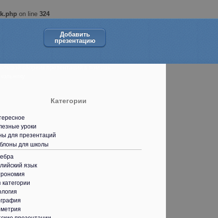
ok.php
on line
324
Добавить
презентацию
ольшой сборник презентаций в помощь
кольнику.
Категории
тересное
лезные уроки
ны для презентаций
блоны для школы
гебра
лийский язык
трономия
 категории
ология
ография
ометрия