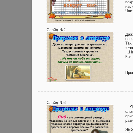
вокр
нас
Час
Слайд №2
Даж
пон
Так,
«Ев
…Не
Как
Про
Слайд №3
Ямб
сло
ари
раз
Ямб