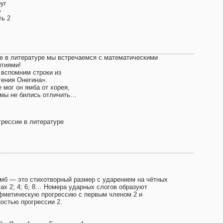
уг
»
ть 2
е в литературе мы встречаемся с математическими
ятиями!
 вспомним строки из
гения Онегина».
 мог он ямба от хорея,
 мы не бились отличить…
грессии в литературе
 — это стихотворный размер с ударением на чётных
гах 2; 4; 6; 8… Номера ударных слогов образуют
фметическую прогрессию с первым членом 2 и
ностью прогрессии 2.