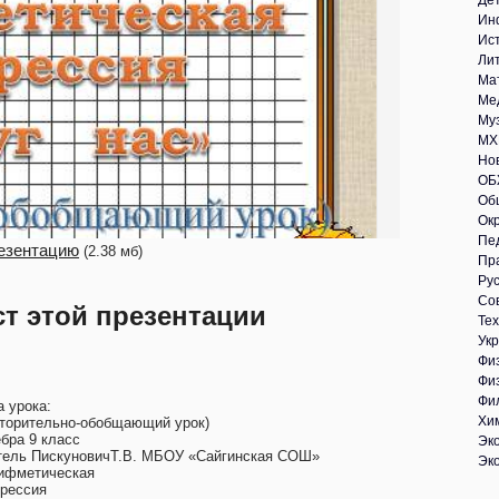
Де
Ин
Ис
Ли
Ма
Ме
Му
МХ
Но
ОБ
Об
Ок
Пе
езентацию
(2.38 мб)
Пр
Рус
Со
ст этой презентации
Те
Укр
Фи
Фи
Фи
а урока:
Хи
вторительно-обобщающий урок)
ебра 9 класс
Эк
тель ПискуновичТ.В. МБОУ «Сайгинская СОШ»
Эк
ифметическая
грессия