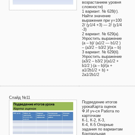
возрастанием уровня
сложности)
1 вариант. № 628(г).
Найти значение
выражения при у=100
2/ (у1/4 +3) — 2/ (у1/4
-3)
2 вариант. № 629(а).
Упростить выражение
(a – b)/ (a1/2 — b1/2 )
– (a3/2 – b3/2 )/(a – b)
3 вариант. № 629(б).
Упростить выражение
(a3/2 – b3/2 )/(a1/2 +
b1/2 )·(a – b)/(a +
a1/2b1/2 + b) +
2a1/2b1/2
Слайд №11
Подведение итогов
урокаКарта оценок
Ф.И уч-ся Работа по
карточкам
К-1, К-2, К-3,
К-4, К-5 Опорные
задания по вариантам
Контрольная