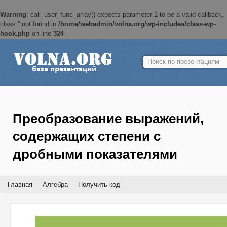
Warning
: call_user_func_array() expects parameter 1 to be a valid callback,
class '' not found in
/home/webadmin/volna.org/wp-includes/class-wp-
hook.php
on line
324
Найти:
Преобразование выражений,
содержащих степени с
дробными показателями
Главная
Алгебра
Получить код