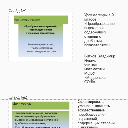
Слайд №1
Урок алгебры в 9
классе
«Преобразование
выражений,
содержащих
степени с
дробными
показателями»
Битков Владимир
Ильич,
учитель
математики
МОБУ
«Медвенская
СОШ»
Слайд №2
Сформировать
умение выполнять
тождественные
преобразования
выражений,
содержащих степени
с дробными