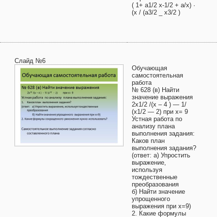
( 1+ a1/2 х-1/2 + a/х) ·
(х / (a3/2 _ х3/2 )
Слайд №6
Обучающая
самостоятельная
работа
№ 628 (в) Найти
значение выражения
2х1/2 /(х – 4 ) — 1/
(х1/2 — 2) при х= 9
Устная работа по
анализу плана
выполнения задания:
Каков план
выполнения задания?
(ответ: а) Упростить
выражение,
используя
тождественные
преобразования
б) Найти значение
упрощенного
выражения при х=9)
2. Какие формулы