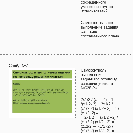
сокращенного
умножения нужно
использовать?
Самостоятельное
выполнение задания
согласно
составленного плана
Слайд №7
Самоконтроль
выполнения
заданияпо готовому
решению учителя
№628 (в)
2х1/2 / (х — 4) – 1
/(х1/2- 2) = 2х1/2 /
(х1/2-2) (х1/2+ 2) – 1 /
(х1/2- 2) =
= 2х1/2 — (х1/2 +2) /
(х1/2-2) (х1/2+ 2) =
(2х1/2 — х1/2 -2) /
(х1/2-2) (х1/2+ 2) =