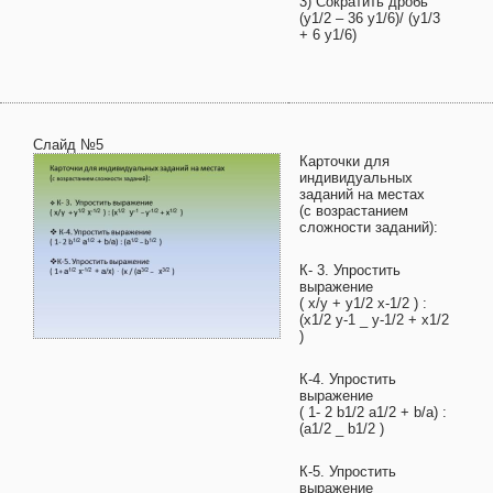
3) Сократить дробь
(y1/2 – 36 y1/6)/ (y1/3
+ 6 y1/6)
Слайд №5
Карточки для
индивидуальных
заданий на местах
(с возрастанием
сложности заданий):
К- 3. Упростить
выражение
( х/у + y1/2 х-1/2 ) :
(х1/2 у-1 _ y-1/2 + х1/2
)
К-4. Упростить
выражение
( 1- 2 b1/2 a1/2 + b/a) :
(a1/2 _ b1/2 )
К-5. Упростить
выражение