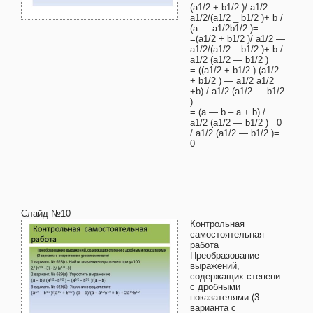
(a1/2 + b1/2 )/ a1/2 —
a1/2/(a1/2 _ b1/2 )+ b /
(a — a1/2b1/2 )=
=(a1/2 + b1/2 )/ a1/2 —
a1/2/(a1/2 _ b1/2 )+ b /
a1/2 (a1/2 — b1/2 )=
= ((a1/2 + b1/2 ) (a1/2
+ b1/2 ) — a1/2 a1/2
+b) / a1/2 (a1/2 — b1/2
)=
= (a — b – a + b) /
a1/2 (a1/2 — b1/2 )= 0
/ a1/2 (a1/2 — b1/2 )=
0
Слайд №10
Контрольная
самостоятельная
работа
Преобразование
выражений,
содержащих степени
с дробными
показателями (3
варианта с