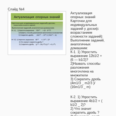
Слайд №4
Актуализация
опорных знаний
Карточки для
индивидуальных
заданий у доски(с
возрастанием
сложности заданий):
Выполнение заданий,
аналогичных
домашним:
К-1. 1) Упростить
выражение 12b1/2 +
(6 — b1/2)?
2)Назвать способы
разложения
многочлена на
множители
3) Сократить дробь
(4m1/3 _ m2/3 )/
(16m1/3 _ m)
К-2. 1) Упростить
выражение 4b1/2 + (
b1/2 _ 2)?
2) Что значит
сократить дробь ?