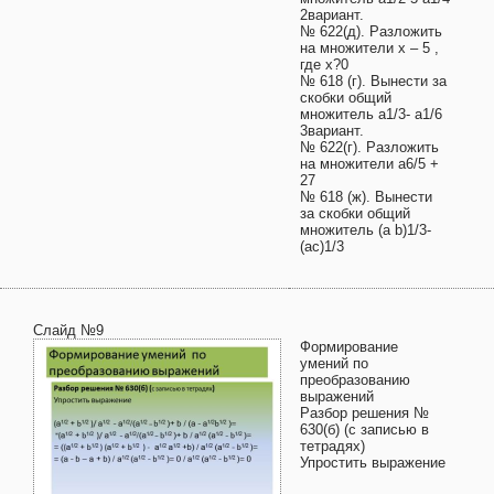
2вариант.
№ 622(д). Разложить
на множители х – 5 ,
где х?0
№ 618 (г). Вынести за
скобки общий
множитель a1/3- a1/6
3вариант.
№ 622(г). Разложить
на множители a6/5 +
27
№ 618 (ж). Вынести
за скобки общий
множитель (a b)1/3-
(ac)1/3
Слайд №9
Формирование
умений по
преобразованию
выражений
Разбор решения №
630(б) (c записью в
тетрадях)
Упростить выражение