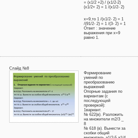
= (х1/2 +2) / (х1/2-2)
(х1/2+ 2) = 1 /(х1/2- 2)
х=9,то 1 /(х1/2- 2) = 1
/(91/2- 2) = 1 /(3- 2) = 1
Ответ : значение
выражения при х=9
равно 1.
Слайд №8
Формирование
умений по
преобразованию
выражений
Опорные задания по
вариантам (c
последующей
проверкой):
1вариант.
№ 622(в). Разложить
на множители m2/3 _
8
№ 618 (в). Вынести за
скобки общий
множитель a1/2-5 a1/4