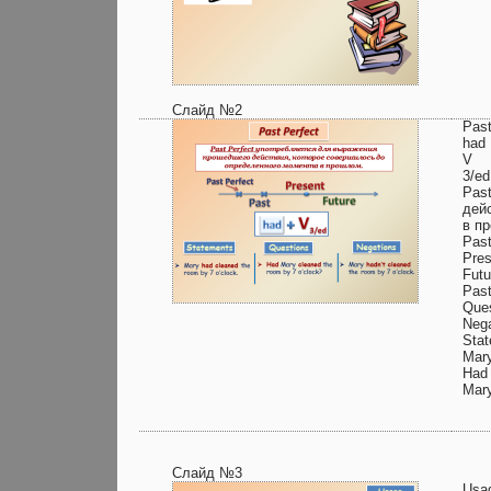
Слайд №2
Past
had
V
3/ed
Pas
дей
в п
Pas
Pres
Futu
Past
Que
Nega
Sta
Mary
Had 
Mary
Слайд №3
Usa