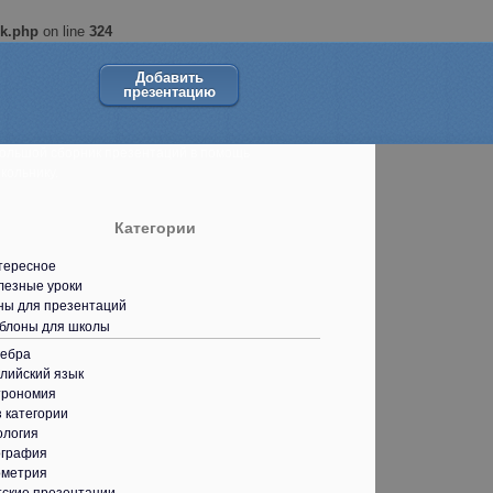
ok.php
on line
324
Добавить
презентацию
ольшой сборник презентаций в помощь
кольнику.
Категории
тересное
лезные уроки
ны для презентаций
блоны для школы
гебра
лийский язык
трономия
 категории
ология
ография
ометрия