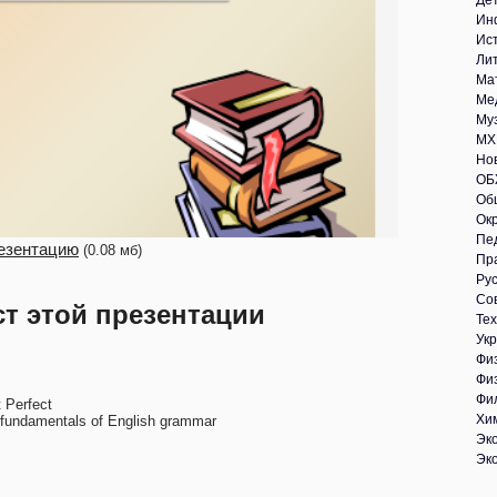
Де
Ин
Ис
Ли
Ма
Ме
Му
МХ
Но
ОБ
Об
Ок
Пе
езентацию
(0.08 мб)
Пр
Рус
Со
ст этой презентации
Те
Укр
Фи
Фи
Фи
 Perfect
Хи
fundamentals of English grammar
Эк
Эк