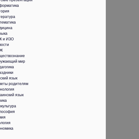
тские презентации
форматика
тория
тература
тематика
дицина
зыка
К и ИЗО
вости
Ж
ществознание
ружающий мир
дагогика
аздники
ский язык
веты родителям
хнология
аинский язык
зика
зкультура
лософия
мия
ология
ономика