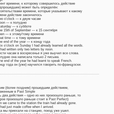
ент времени, к которому совершилось действие
едпрошедшее) может быть определён:
тоятельствами времени, которые указывают к какому
мени действие закончилось
wo o’clock — к двум часам
noon — к полудню
aturday — к субботе
he 15th of September — к 15 сентября
then — к этому/тому времени
hat time — к тому времени
he end of the year — к концу года
ix o’clock on Sunday I had already learned all the words.
had written only two letters by noon.
ести часам в воскресенье я уже выучил все слова.
олудню она написала только 2 письма.
he end of the year he had learnt to speak French.
нцу года он (уже) научился говорить по-французски.
гим (более поздним) прошедшим действием,
аженным в Past Simple
ь два действия – одно из них произошло раньше, то
рое произошло раньше стоит в Past Perfect)
 we came to the station the train had already gone.
had just made coffee when I arrived.
да мы приехали на станцию, поезд уже ушел.