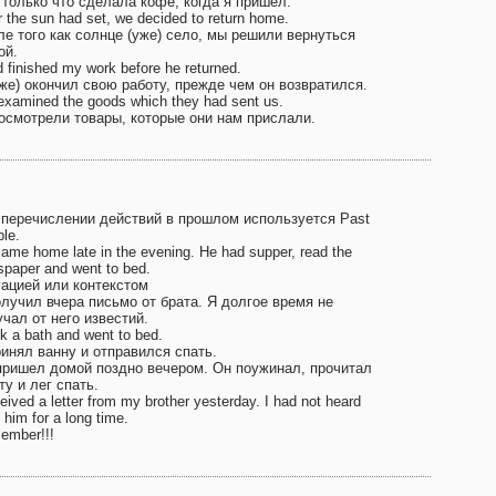
 только что сделала кофе, когда я пришел.
r the sun had set, we decided to return home.
ле того как солнце (уже) село, мы решили вернуться
ой.
d finished my work before he returned.
уже) окончил свою работу, прежде чем он возвратился.
xamined the goods which they had sent us.
осмотрели товары, которые они нам прислали.
 перечислении действий в прошлом используется Past
le.
ame home late in the evening. He had supper, read the
paper and went to bed.
уацией или контекстом
олучил вчера письмо от брата. Я долгое время не
чал от него известий.
ok a bath and went to bed.
ринял ванну и отправился спать.
пришел домой поздно вечером. Он поужинал, прочитал
ту и лег спать.
ceived a letter from my brother yesterday. I had not heard
 him for a long time.
ember!!!