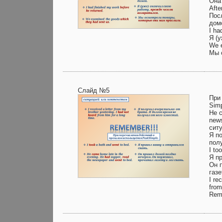
Она
Afte
Пос
дом
I ha
Я (
We e
Мы 
Слайд №5
При
Simp
He c
news
сит
Я п
полу
I to
Я п
Он 
газе
I re
from
Rem