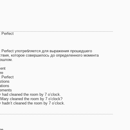
 Perfect
t Perfect употребляется для выражения прошедшего
ствия, которое совершилось до определенного момента
рошлом.
t
ent
re
 Perfect
stions
tions
tements
 had cleaned the room by 7 o’clock.
Mary cleaned the room by 7 o’clock?
 hadn’t cleaned the room by 7 o’clock.
ge