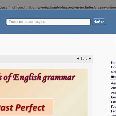
lass '' not found in
/home/webadmin/volna.org/wp-includes/class-wp-ho
Найти:
Б
ш
◄
1 / 5
►
Ин
По
Фо
Ша
Ал
Анг
Ас
Без
Би
Ге
Ге