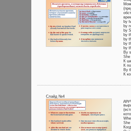
Мом
(пр
обс
вре
by t
by 
by S
by t
by 
by t
by t
By s
She 
К ш
К п
By t
К ко
Слайд №4
дру
выр
(ест
кото
When
She 
Ког