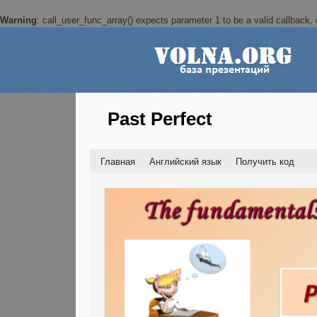
Warning
: call_user_func_array() expects parameter 1 to be a valid callback, c
Past Perfect
Главная
Английский язык
Получить код