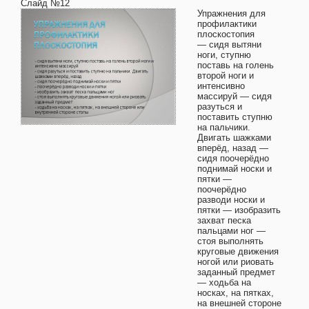
Слайд №12
Упражнения для
профилактики
плоскостопия
— сидя вытяни
ноги, ступню
поставь на голень
второй ноги и
интенсивно
массируй — сидя
разуться и
поставить ступню
на пальчики.
Двигать шажками
вперёд, назад —
сидя поочерёдно
поднимай носки и
пятки —
поочерёдно
разводи носки и
пятки — изобразить
захват песка
пальцами ног —
стоя выполнять
круговые движения
ногой или риовать
заданный предмет
— ходьба на
носках, на пятках,
на внешней стороне