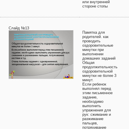
или внутренней
стороне стопы
Слайд №13
Памятка для
родителей. как
проводить
оздоровительные
минутки при
выполнении
домашних заданий
Общая
продолжительность
оздоровительной
минутки не более 3
минут.
Если ребенок
выполнял перед
этим письменное
задание,
необходимо
выполнить
упражнения для
рук: сжимание и
разжимание
пальцев,
потряхивание