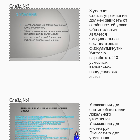
Слайд №3
3 условия:
Состав упражнений
должен зависеть от
особенностей урока
Обязательным
является
эмоциональная
составляющая
физкультминутки
Учителю
выработать 2-3
условных
вербально-
поведенческих
знака
Слайд №4
Упражнения для
снятия общего или
локального
утомления
Упражнения для
кистей рук
Гимнастика для
улучшения