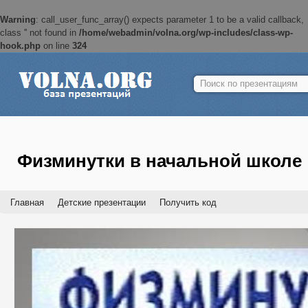
Warning
: call_user_func_array() expects parameter 1 to be a valid callback,
class '' not found in
/home/webadmin/volna.org/wp-includes/class-wp-
hook.php
on line
324
Найти:
Физминутки в начальной школе
Главная
Детские презентации
Получить код