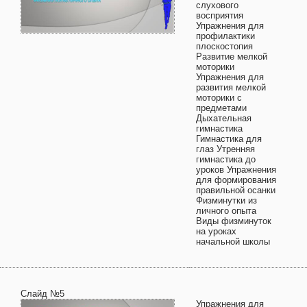
слухового
восприятия
Упражнения для
профилактики
плоскостопия
Развитие мелкой
моторики
Упражнения для
развития мелкой
моторики с
предметами
Дыхательная
гимнастика
Гимнастика для
глаз Утренняя
гимнастика до
уроков Упражнения
для формирования
правильной осанки
Физминутки из
личного опыта
Виды физминуток
на уроках
начальной школы
Слайд №5
Упражнения для