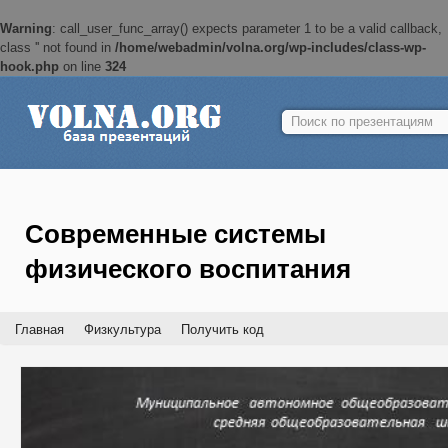
Warning
: call_user_func_array() expects parameter 1 to be a valid callback,
class '' not found in
/home/webadmin/volna.org/wp-includes/class-wp-
hook.php
on line
324
Найти:
Современные системы
физического воспитания
Главная
Физкультура
Получить код