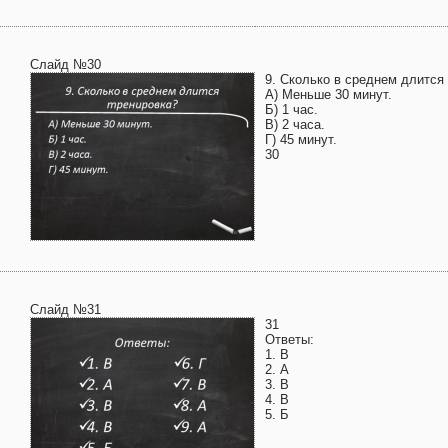
Слайд №30
9. Сколько в среднем длится
А) Меньше 30 минут.
Б) 1 час.
В) 2 часа.
Г) 45 минут.
30
Слайд №31
31
Ответы:
1. В
2. А
3. В
4. В
5. Б