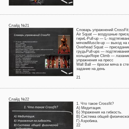
Слайд №21
Словарь упражнений CrossFit
Air Squat — воздушные присед
гириL-Pull-up — L- подтягива
мячомMuscle-up — выход на к
Overhead Squat — приседание
грудьPull-ups — подтягивани
кольцахRope Climb — лазани
упражнения на пресс
Wall Ball — броски мяча в с
задание на день
21
Слайд №22
1. Что такое Crossfit?
А) Медитация.
Б) Упражения на гибкость.
В) Система общей физической
Г) Аэробика.
22