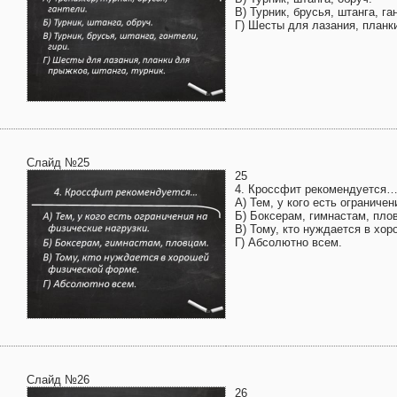
В) Турник, брусья, штанга, га
Г) Шесты для лазания, планки
Слайд №25
25
4. Кроссфит рекомендуется
А) Тем, у кого есть ограниче
Б) Боксерам, гимнастам, пло
В) Тому, кто нуждается в хо
Г) Абсолютно всем.
Слайд №26
26