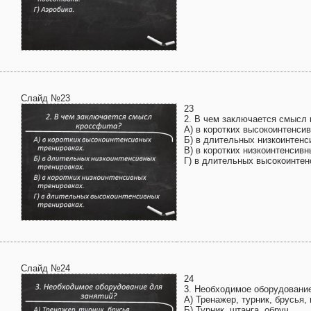
Слайд №23
23
2. В чем заключается смысл
А) в коротких высокоинтенси
Б) в длительных низкоинтенс
В) в коротких низкоинтенсивн
Г) в длительных высокоинтен
Слайд №24
24
3. Необходимое оборудование
А) Тренажер, турник, брусья, 
Б) Турник, штанга, обруч.