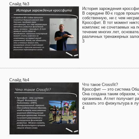
Слайд №3
История зарождения кроссфи
В середине 80-х годов прошл
собственную, ни с чем неср
Кроссфит. В тот момент никт
комплекс не сочетаемых на п
течение многих лет, основате
различных тренажерных зало
3
Слайд №4
Что такое Crossfit?
Кроссфит — это система Общ
Она создана таким образом,
организма. Атлет получает р
сказать это физкультура в л
4