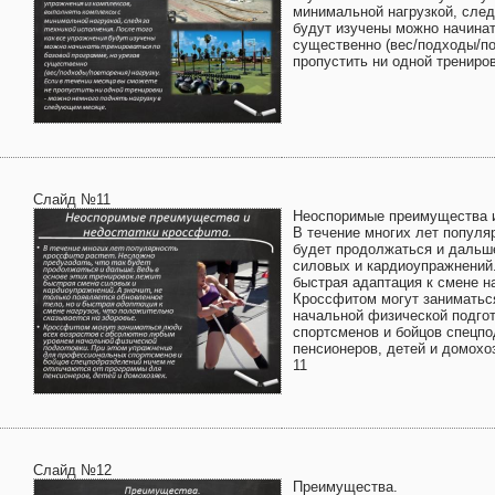
минимальной нагрузкой, след
будут изучены можно начинат
существенно (вес/подходы/по
пропустить ни одной трениро
Слайд №11
Неоспоримые преимущества и
В течение многих лет популя
будет продолжаться и дальше
силовых и кардиоупражнений. 
быстрая адаптация к смене н
Кроссфитом могут заниматьс
начальной физической подго
спортсменов и бойцов спецп
пенсионеров, детей и домохо
11
Слайд №12
Преимущества.