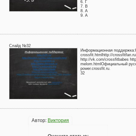
6. Г
7. В
8. А
9. А
Слайд №32
Информационная поддержка:http:
crossfit.htmlhttp://crossfitfan.
http://vk.com/crossfitbabes ht
melom.htmlОфициальный русск
power.crossfit.ru.
32
Автор:
Виктория