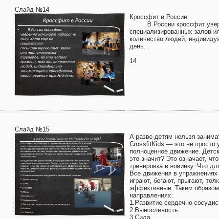
Слайд №14
Кроссфит в России
В России кроссфит уверенн
специализированных залов ил
количество людей, индивиду
день.
14
Слайд №15
А разве детям нельзя занимат
CrossfitKids — это не просто
полноценное движение. Детск
это значит? Это означает, ч
тренировка в новинку. Что дл
Все движения в упражнениях 
играют, бегают, прыгают, тол
эффективные. Таким образом,
направлениях:
1.Развитие сердечно-сосуди
2.Выносливость
3.Сила