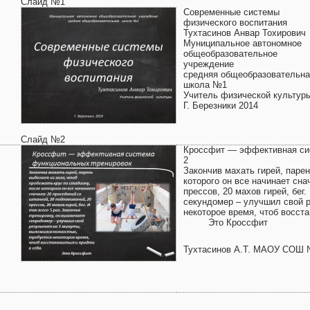
Слайд №1
Современные системы
физического воспитания
Тухтасинов Анвар Тохирович
Муниципальное автономное
общеобразовательное
учреждение
средняя общеобразовательна
школа №1
Учитель физической культур
Г. Березники 2014
Слайд №2
Кроссфит — эффективная си
2
Закончив махать гирей, парен
которого он все начинает сна
прессов, 20 махов гирей, бег.
секундомер – улучшил свой р
некоторое время, чтоб восста
Это Кроссфит
Тухтасинов А.Т. МАОУ СОШ 