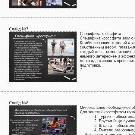
Слайд №7
Специфика кроссфита
Специфика кроссфита заключа
Комбинирование тяжелой атлет
собственным весом, плавания
каждый день, позволяющих в
намного интереснее и эффек
легко адаптировать кроссфит
подготовки.
7
Слайд №8
Минимальное необходимое об
Для занятий кроссфитом нуж
1. Турник – обязатель
2. Брусья (еще лучше ко
3. Штанга – обязатель
4. Гантели разборные, г
Вот, по сути, минимальный 